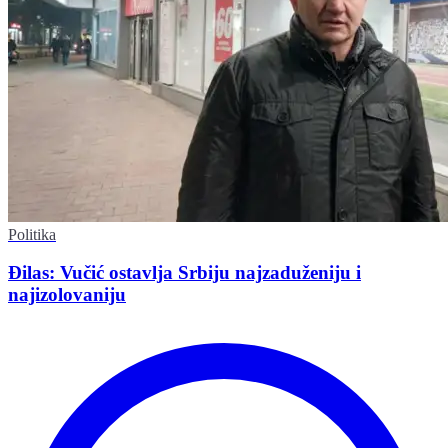
Politika
Đilas: Vučić ostavlja Srbiju najzaduženiju i
najizolovaniju