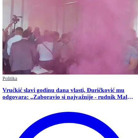
Politika
Vrućkić slavi godinu dana vlasti, Đuričković mu
odgovara: „Zaboravio si najvažnije - rudnik Malka
Golaja!“