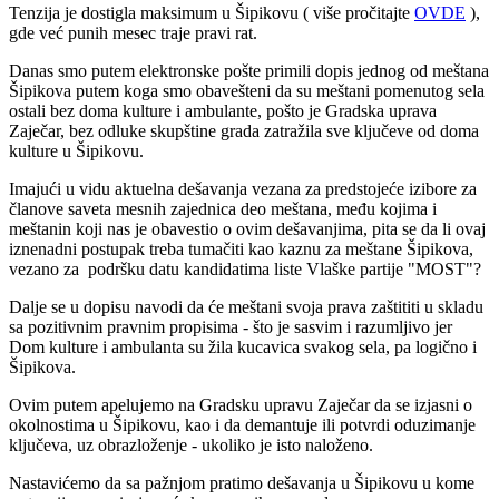
Tenzija je dostigla maksimum u Šipikovu ( više pročitajte
OVDE
),
gde već punih mesec traje pravi rat.
Danas smo putem elektronske pošte primili dopis jednog od meštana
Šipikova putem koga smo obavešteni da su meštani pomenutog sela
ostali bez doma kulture i ambulante, pošto je Gradska uprava
Zaječar, bez odluke skupštine grada zatražila sve ključeve od doma
kulture u Šipikovu.
Imajući u vidu aktuelna dešavanja vezana za predstojeće izibore za
članove saveta mesnih zajednica deo meštana, među kojima i
meštanin koji nas je obavestio o ovim dešavanjima, pita se da li ovaj
iznenadni postupak treba tumačiti kao kaznu za meštane Šipikova,
vezano za podršku datu kandidatima liste Vlaške partije "MOST"?
Dalje se u dopisu navodi da će meštani svoja prava zaštititi u skladu
sa pozitivnim pravnim propisima - što je sasvim i razumljivo jer
Dom kulture i ambulanta su žila kucavica svakog sela, pa logično i
Šipikova.
Ovim putem apelujemo na Gradsku upravu Zaječar da se izjasni o
okolnostima u Šipikovu, kao i da demantuje ili potvrdi oduzimanje
ključeva, uz obrazloženje - ukoliko je isto naloženo.
Nastavićemo da sa pažnjom pratimo dešavanja u Šipikovu u kome