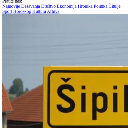
Pratite nas:
Najnovije
Dešavanja
Društvo
Ekonomija
Hronika
Politika
Čitulje
Sport
Horoskop
Kultura
Arhiva