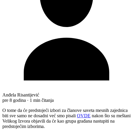
Anđela Risantijević
pre 8 godina
·
1 min čitanja
O tome da će predstojeći izbori za članove saveta mesnih zajednica
biti sve samo ne dosadni već smo pisali
OVDE
nakon što su meštani
Velikog Izvora objavili da će kao grupa građana nastupiti na
predstojećim izborima.