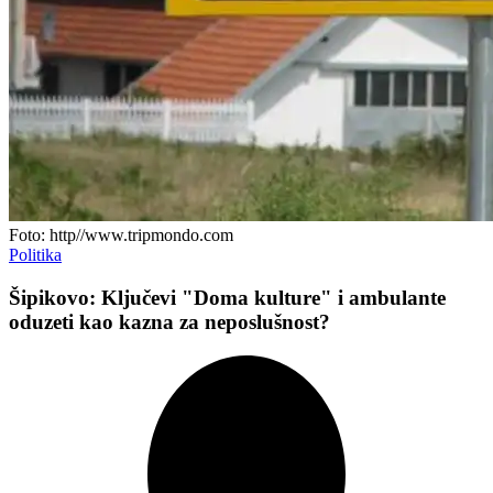
Foto: http//www.tripmondo.com
Politika
Šipikovo: Ključevi "Doma kulture" i ambulante
oduzeti kao kazna za neposlušnost?