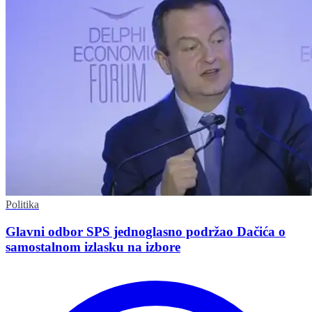
Politika
Glavni odbor SPS jednoglasno podržao Dačića o
samostalnom izlasku na izbore