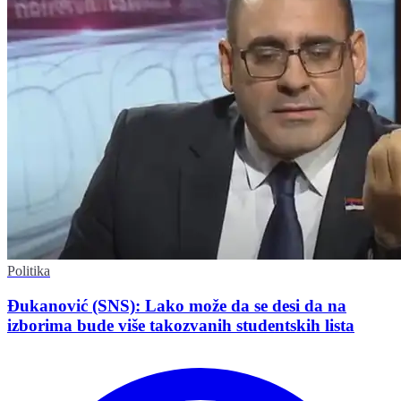
Politika
Đukanović (SNS): Lako može da se desi da na
izborima bude više takozvanih studentskih lista