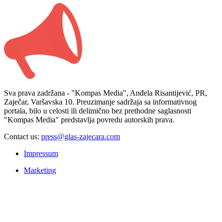
Sva prava zadržana - "Kompas Media", Anđela Risantijević, PR,
Zaječar, Varšavska 10. Preuzimanje sadržaja sa informativnog
portala, bilo u celosti ili delimično bez prethodne saglasnosti
"Kompas Media" predstavlja povredu autorskih prava.
Contact us:
press@glas-zajecara.com
Impressum
Marketing