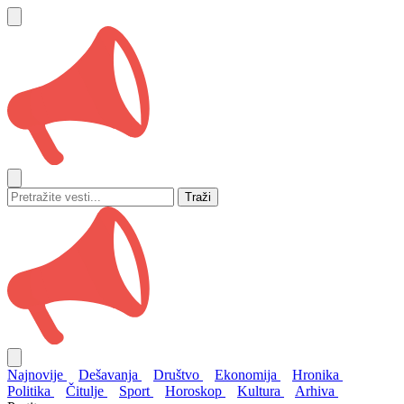
Traži
Najnovije
Dešavanja
Društvo
Ekonomija
Hronika
Politika
Čitulje
Sport
Horoskop
Kultura
Arhiva