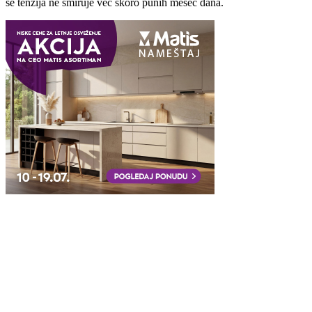
se tenzija ne smiruje već skoro punih mesec dana.