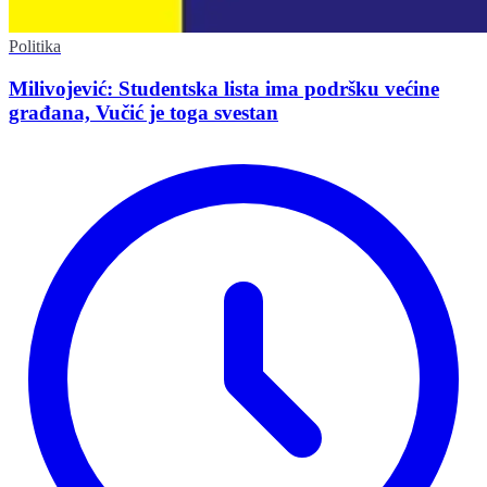
Politika
Milivojević: Studentska lista ima podršku većine
građana, Vučić je toga svestan