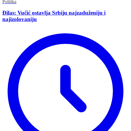
Politika
Đilas: Vučić ostavlja Srbiju najzaduženiju i
najizolovaniju