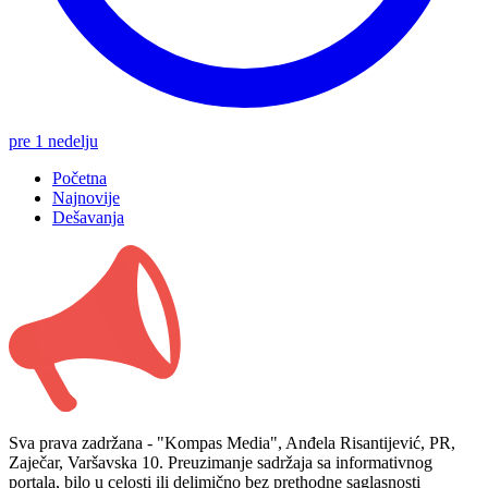
pre 1 nedelju
Početna
Najnovije
Dešavanja
Sva prava zadržana - "Kompas Media", Anđela Risantijević, PR,
Zaječar, Varšavska 10. Preuzimanje sadržaja sa informativnog
portala, bilo u celosti ili delimično bez prethodne saglasnosti