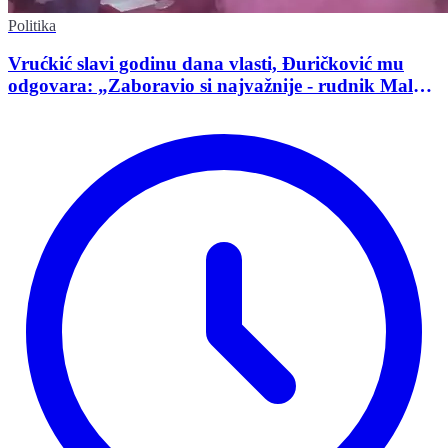
Politika
Vrućkić slavi godinu dana vlasti, Đuričković mu
odgovara: „Zaboravio si najvažnije - rudnik Malka
Golaja!“