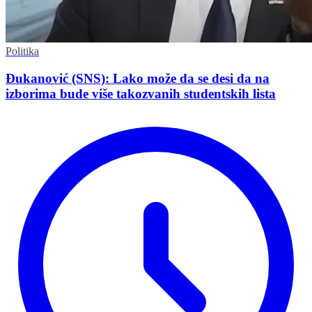
Politika
Đukanović (SNS): Lako može da se desi da na
izborima bude više takozvanih studentskih lista