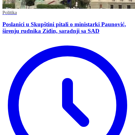
Politika
Poslanici u Skupštini pitali o ministarki Paunović,
širenju rudnika Ziđin, saradnji sa SAD