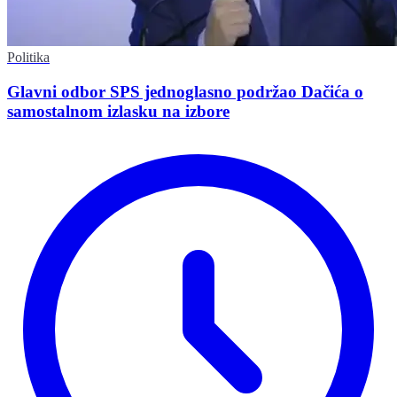
Politika
Glavni odbor SPS jednoglasno podržao Dačića o
samostalnom izlasku na izbore