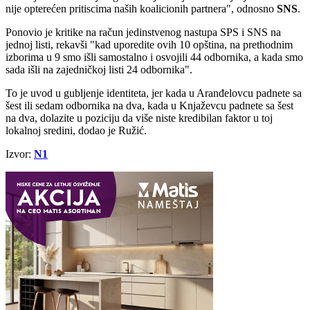
nije opterećen pritiscima naših koalicionih partnera", odnosno
SNS
.
Ponovio je kritike na račun jedinstvenog nastupa SPS i SNS na
jednoj listi, rekavši "kad uporedite ovih 10 opština, na prethodnim
izborima u 9 smo išli samostalno i osvojili 44 odbornika, a kada smo
sada išli na zajedničkoj listi 24 odbornika".
To je uvod u gubljenje identiteta, jer kada u Aranđelovcu padnete sa
šest ili sedam odbornika na dva, kada u Knjaževcu padnete sa šest
na dva, dolazite u poziciju da više niste kredibilan faktor u toj
lokalnoj sredini, dodao je Ružić.
Izvor:
N1