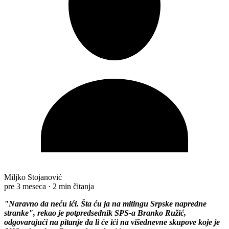
Miljko Stojanović
pre 3 meseca
·
2 min čitanja
"Naravno da neću ići. Šta ću ja na mitingu Srpske napredne
stranke", rekao je potpredsednik SPS-a Branko Ružić,
odgovarajući na pitanje da li će ići na višednevne skupove koje je