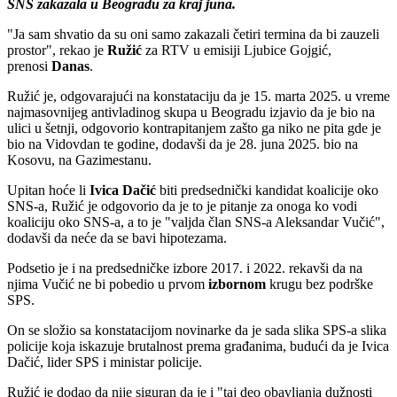
SNS zakazala u Beogradu za kraj juna.
"Ja sam shvatio da su oni samo zakazali četiri termina da bi zauzeli
prostor", rekao je
Ružić
za RTV u emisiji Ljubice Gojgić,
prenosi
Danas
.
Ružić je, odgovarajući na konstataciju da je 15. marta 2025. u vreme
najmasovnijeg antivladinog skupa u Beogradu izjavio da je bio na
ulici u šetnji, odgovorio kontrapitanjem zašto ga niko ne pita gde je
bio na Vidovdan te godine, dodavši da je 28. juna 2025. bio na
Kosovu, na Gazimestanu.
Upitan hoće li
Ivica Dačić
biti predsednički kandidat koalicije oko
SNS-a, Ružić je odgovorio da je to je pitanje za onoga ko vodi
koaliciju oko SNS-a, a to je "valjda član SNS-a Aleksandar Vučić",
dodavši da neće da se bavi hipotezama.
Podsetio je i na predsedničke izbore 2017. i 2022. rekavši da na
njima Vučić ne bi pobedio u prvom
izbornom
krugu bez podrške
SPS.
On se složio sa konstatacijom novinarke da je sada slika SPS-a slika
policije koja iskazuje brutalnost prema građanima, budući da je Ivica
Dačić, lider SPS i ministar policije.
Ružić je dodao da nije siguran da je i "taj deo obavljanja dužnosti