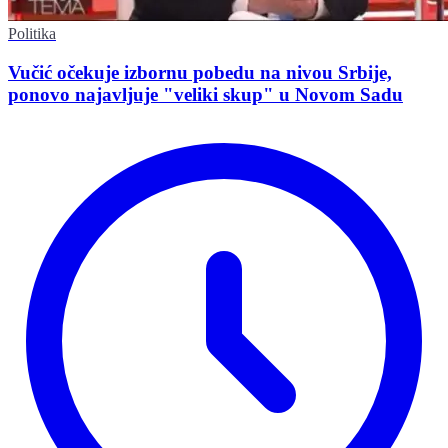
Politika
Vučić očekuje izbornu pobedu na nivou Srbije,
ponovo najavljuje "veliki skup" u Novom Sadu