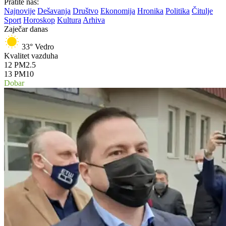
Pratite nas:
Najnovije
Dešavanja
Društvo
Ekonomija
Hronika
Politika
Čitulje
Sport
Horoskop
Kultura
Arhiva
Zaječar danas
33°
Vedro
Kvalitet vazduha
12
PM2.5
13
PM10
Dobar