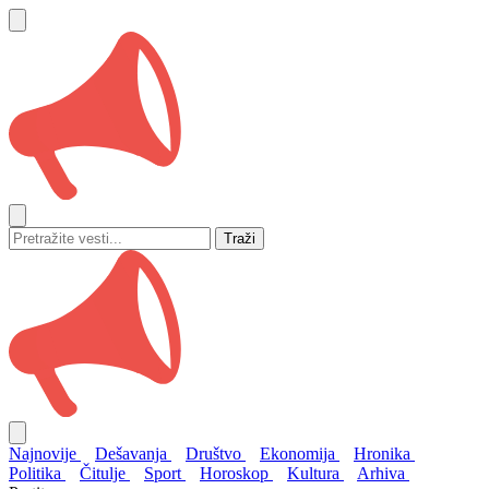
Traži
Najnovije
Dešavanja
Društvo
Ekonomija
Hronika
Politika
Čitulje
Sport
Horoskop
Kultura
Arhiva