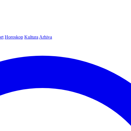
rt
Horoskop
Kultura
Arhiva