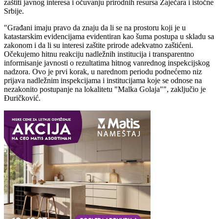
zaštiti javnog interesa i očuvanju prirodnih resursa Zaječara i istočne
Srbije.
"Građani imaju pravo da znaju da li se na prostoru koji je u
katastarskim evidencijama evidentiran kao šuma postupa u skladu sa
zakonom i da li su interesi zaštite prirode adekvatno zaštićeni.
Očekujemo hitnu reakciju nadležnih institucija i transparentno
informisanje javnosti o rezultatima hitnog vanrednog inspekcijskog
nadzora. Ovo je prvi korak, u narednom periodu podnećemo niz
prijava nadležnim inspekcijama i institucijama koje se odnose na
nezakonito postupanje na lokalitetu "Malka Golaja"", zaključio je
Đuričković.