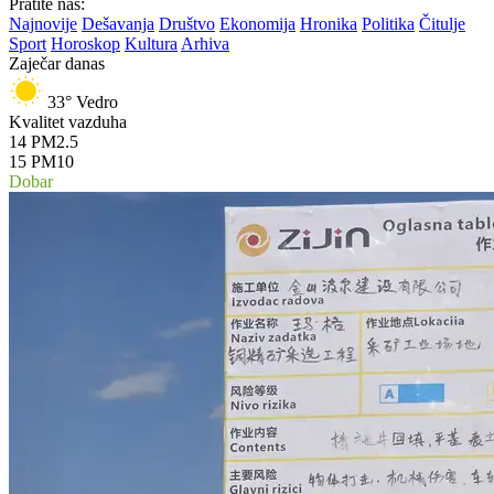
Pratite nas:
Najnovije
Dešavanja
Društvo
Ekonomija
Hronika
Politika
Čitulje
Sport
Horoskop
Kultura
Arhiva
Zaječar danas
33°
Vedro
Kvalitet vazduha
14
PM2.5
15
PM10
Dobar