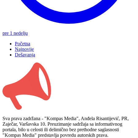
pre 1 nedelju
Početna
Najnovije
Dešavanja
Sva prava zadržana - "Kompas Media", Anđela Risantijević, PR,
Zaječar, Varšavska 10. Preuzimanje sadržaja sa informativnog
portala, bilo u celosti ili delimično bez prethodne saglasnosti
"Kompas Media" predstavlja povredu autorskih prava.