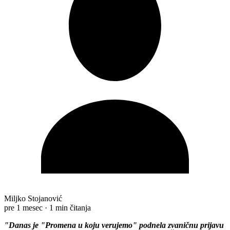
Miljko Stojanović
pre 1 mesec
·
1 min čitanja
"Danas je "Promena u koju verujemo" podnela zvaničnu prijavu