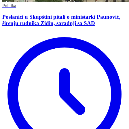
Politika
Poslanici u Skupštini pitali o ministarki Paunović,
širenju rudnika Ziđin, saradnji sa SAD