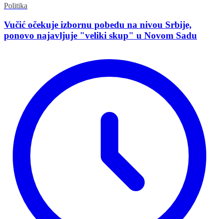
Politika
Vučić očekuje izbornu pobedu na nivou Srbije,
ponovo najavljuje "veliki skup" u Novom Sadu