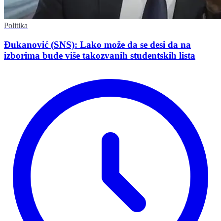
Politika
Đukanović (SNS): Lako može da se desi da na
izborima bude više takozvanih studentskih lista