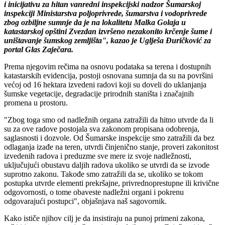
i inicijativu za hitan vanredni inspekcijski nadzor Šumarskoj
inspekciji Ministarstva poljoprivrede, šumarstva i vodoprivrede
zbog ozbiljne sumnje da je na lokalitetu Malka Golaja u
katastarskoj opštini Zvezdan izvršeno nezakonito krčenje šume i
uništavanje šumskog zemljišta", kazao je Uglješa Đuričković za
portal Glas Zaječara.
Prema njegovim rečima na osnovu podataka sa terena i dostupnih
katastarskih evidencija, postoji osnovana sumnja da su na površini
većoj od 16 hektara izvedeni radovi koji su doveli do uklanjanja
šumske vegetacije, degradacije prirodnih staništa i značajnih
promena u prostoru.
"Zbog toga smo od nadležnih organa zatražili da hitno utvrde da li
su za ove radove postojala sva zakonom propisana odobrenja,
saglasnosti i dozvole. Od Šumarske inspekcije smo zatražili da bez
odlaganja izađe na teren, utvrdi činjenično stanje, proveri zakonitost
izvedenih radova i preduzme sve mere iz svoje nadležnosti,
uključujući obustavu daljih radova ukoliko se utvrdi da se izvode
suprotno zakonu. Takođe smo zatražili da se, ukoliko se tokom
postupka utvrde elementi prekršajne, privrednoprestupne ili krivične
odgovornosti, o tome obaveste nadležni organi i pokrenu
odgovarajući postupci", objašnjava naš sagovornik.
Kako ističe njihov cilj je da insistiraju na punoj primeni zakona,