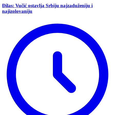
Đilas: Vučić ostavlja Srbiju najzaduženiju i
najizolovaniju