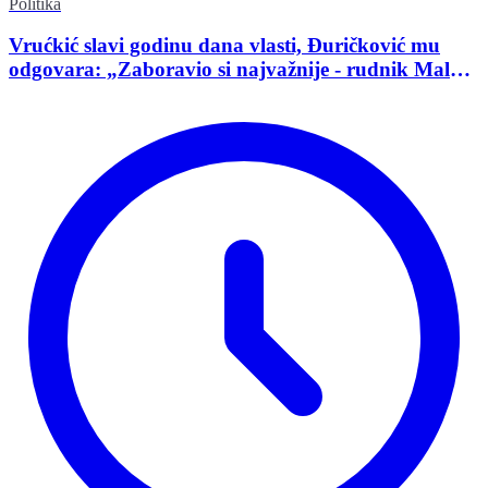
Politika
Vrućkić slavi godinu dana vlasti, Đuričković mu
odgovara: „Zaboravio si najvažnije - rudnik Malka
Golaja!“