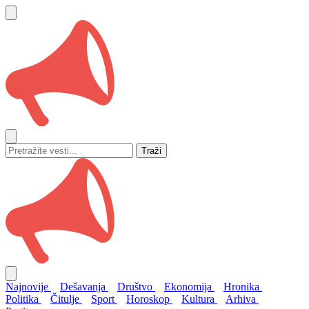
Traži
Najnovije
Dešavanja
Društvo
Ekonomija
Hronika
Politika
Čitulje
Sport
Horoskop
Kultura
Arhiva