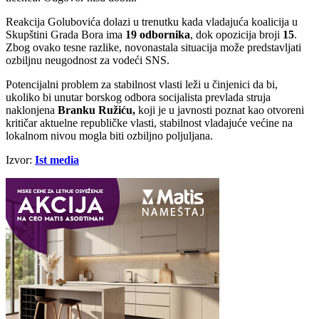
Reakcija Golubovića dolazi u trenutku kada vladajuća koalicija u
Skupštini Grada Bora ima
19 odbornika
, dok opozicija broji
15
.
Zbog ovako tesne razlike, novonastala situacija može predstavljati
ozbiljnu neugodnost za vodeći SNS.
Potencijalni problem za stabilnost vlasti leži u činjenici da bi,
ukoliko bi unutar borskog odbora socijalista prevlada struja
naklonjena
Branku Ružiću,
koji je u javnosti poznat kao otvoreni
kritičar aktuelne republičke vlasti, stabilnost vladajuće većine na
lokalnom nivou mogla biti ozbiljno poljuljana.
Izvor:
Ist media