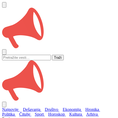
Traži
Najnovije
Dešavanja
Društvo
Ekonomija
Hronika
Politika
Čitulje
Sport
Horoskop
Kultura
Arhiva