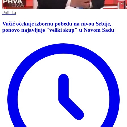
Politika
Vučić očekuje izbornu pobedu na nivou Srbije,
ponovo najavljuje "veliki skup" u Novom Sadu