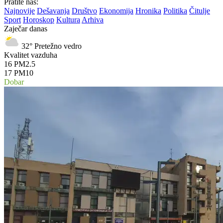
Pratite nas:
Najnovije
Dešavanja
Društvo
Ekonomija
Hronika
Politika
Čitulje
Sport
Horoskop
Kultura
Arhiva
Zaječar danas
32°
Pretežno vedro
Kvalitet vazduha
16
PM2.5
17
PM10
Dobar