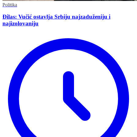
Politika
Đilas: Vučić ostavlja Srbiju najzaduženiju i
najizolovaniju