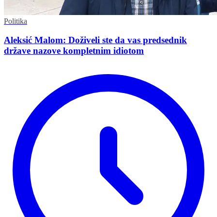
Politika
Aleksić Malom: Doživeli ste da vas predsednik
države nazove kompletnim idiotom