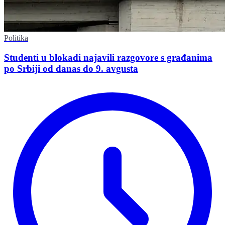
Politika
Studenti u blokadi najavili razgovore s građanima
po Srbiji od danas do 9. avgusta