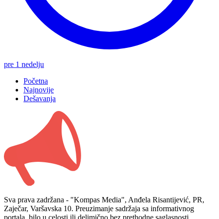
pre 1 nedelju
Početna
Najnovije
Dešavanja
Sva prava zadržana - "Kompas Media", Anđela Risantijević, PR,
Zaječar, Varšavska 10. Preuzimanje sadržaja sa informativnog
portala, bilo u celosti ili delimično bez prethodne saglasnosti