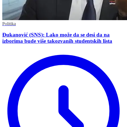
Politika
Đukanović (SNS): Lako može da se desi da na
izborima bude više takozvanih studentskih lista