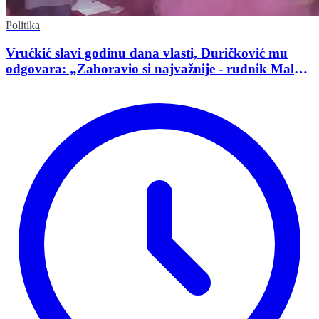
Politika
Vrućkić slavi godinu dana vlasti, Đuričković mu
odgovara: „Zaboravio si najvažnije - rudnik Malka
Golaja!“