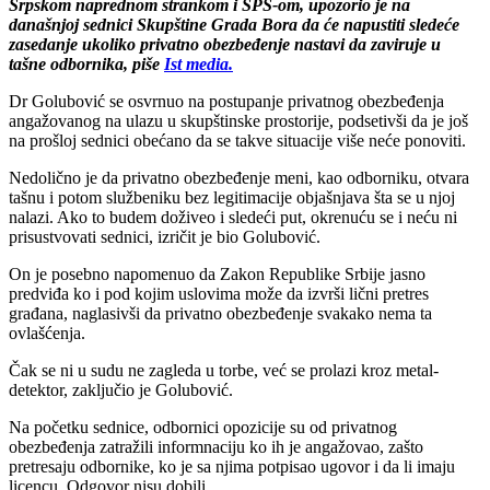
Srpskom naprednom strankom i SPS-om, upozorio je na
današnjoj sednici Skupštine Grada Bora da će napustiti sledeće
zasedanje ukoliko privatno obezbeđenje nastavi da zaviruje u
tašne odbornika, piše
Ist media.
Dr Golubović se osvrnuo na postupanje privatnog obezbeđenja
angažovanog na ulazu u skupštinske prostorije, podsetivši da je još
na prošloj sednici obećano da se takve situacije više neće ponoviti.
Nedolično je da privatno obezbeđenje meni, kao odborniku, otvara
tašnu i potom službeniku bez legitimacije objašnjava šta se u njoj
nalazi. Ako to budem doživeo i sledeći put, okrenuću se i neću ni
prisustvovati sednici, izričit je bio Golubović.
On je posebno napomenuo da Zakon Republike Srbije jasno
predviđa ko i pod kojim uslovima može da izvrši lični pretres
građana, naglasivši da privatno obezbeđenje svakako nema ta
ovlašćenja.
Čak se ni u sudu ne zagleda u torbe, već se prolazi kroz metal-
detektor, zaključio je Golubović.
Na početku sednice, odbornici opozicije su od privatnog
obezbeđenja zatražili informnaciju ko ih je angažovao, zašto
pretresaju odbornike, ko je sa njima potpisao ugovor i da li imaju
licencu. Odgovor nisu dobili.