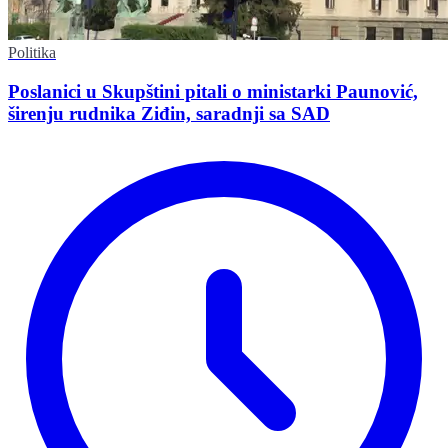
Politika
Poslanici u Skupštini pitali o ministarki Paunović,
širenju rudnika Ziđin, saradnji sa SAD