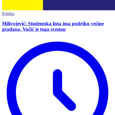
Politika
Milivojević: Studentska lista ima podršku većine
građana, Vučić je toga svestan