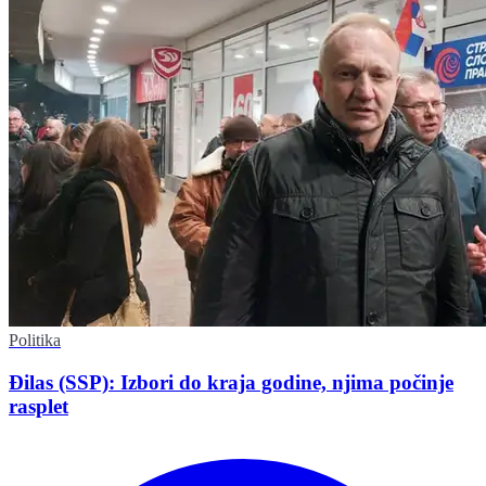
Politika
Đilas (SSP): Izbori do kraja godine, njima počinje
rasplet