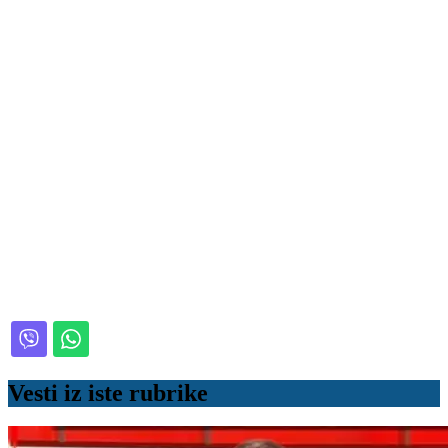
Vesti iz iste rubrike