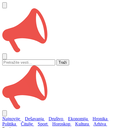
Traži
Najnovije
Dešavanja
Društvo
Ekonomija
Hronika
Politika
Čitulje
Sport
Horoskop
Kultura
Arhiva