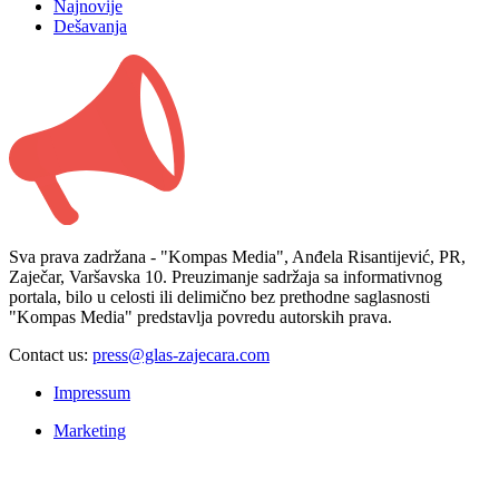
Najnovije
Dešavanja
Sva prava zadržana - "Kompas Media", Anđela Risantijević, PR,
Zaječar, Varšavska 10. Preuzimanje sadržaja sa informativnog
portala, bilo u celosti ili delimično bez prethodne saglasnosti
"Kompas Media" predstavlja povredu autorskih prava.
Contact us:
press@glas-zajecara.com
Impressum
Marketing