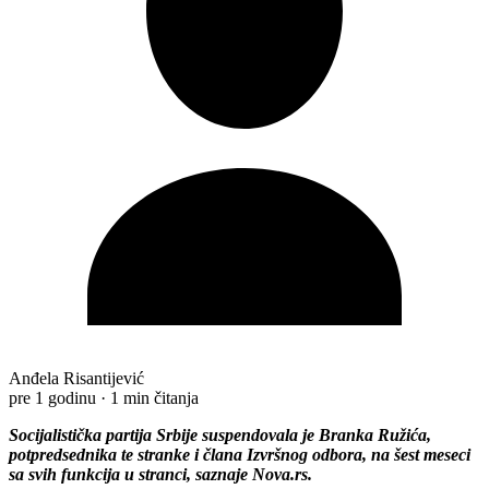
Anđela Risantijević
pre 1 godinu
·
1 min čitanja
Socijalistička partija Srbije suspendovala je Branka Ružića,
potpredsednika te stranke i člana Izvršnog odbora, na šest meseci
sa svih funkcija u stranci, saznaje Nova.rs.