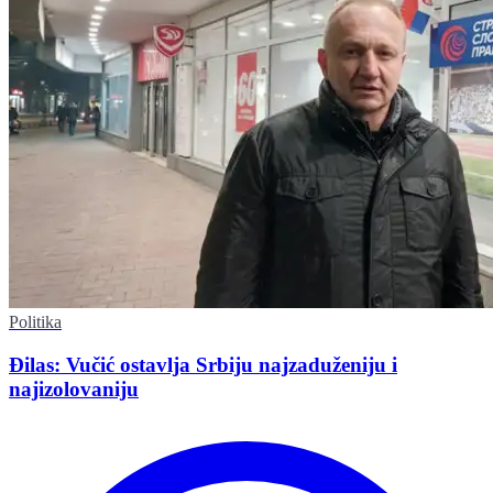
Politika
Đilas: Vučić ostavlja Srbiju najzaduženiju i
najizolovaniju