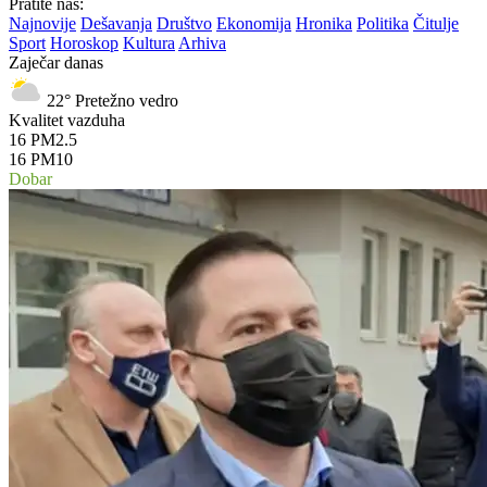
Pratite nas:
Najnovije
Dešavanja
Društvo
Ekonomija
Hronika
Politika
Čitulje
Sport
Horoskop
Kultura
Arhiva
Zaječar danas
22°
Pretežno vedro
Kvalitet vazduha
16
PM2.5
16
PM10
Dobar