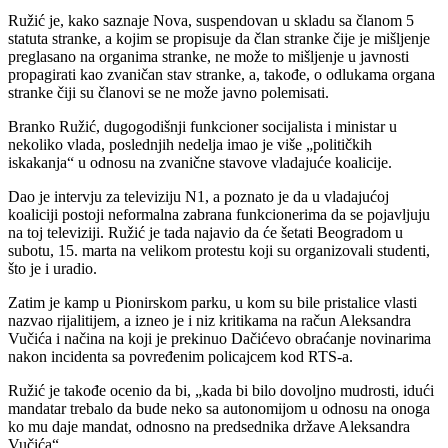
Ružić je, kako saznaje Nova, suspendovan u skladu sa članom 5
statuta stranke, a kojim se propisuje da član stranke čije je mišljenje
preglasano na organima stranke, ne može to mišljenje u javnosti
propagirati kao zvaničan stav stranke, a, takođe, o odlukama organa
stranke čiji su članovi se ne može javno polemisati.
Branko Ružić, dugogodišnji funkcioner socijalista i ministar u
nekoliko vlada, poslednjih nedelja imao je više „političkih
iskakanja“ u odnosu na zvanične stavove vladajuće koalicije.
Dao je intervju za televiziju N1, a poznato je da u vladajućoj
koaliciji postoji neformalna zabrana funkcionerima da se pojavljuju
na toj televiziji. Ružić je tada najavio da će šetati Beogradom u
subotu, 15. marta na velikom protestu koji su organizovali studenti,
što je i uradio.
Zatim je kamp u Pionirskom parku, u kom su bile pristalice vlasti
nazvao rijalitijem, a izneo je i niz kritikama na račun Aleksandra
Vučića i načina na koji je prekinuo Dačićevo obraćanje novinarima
nakon incidenta sa povređenim policajcem kod RTS-a.
Ružić je takođe ocenio da bi, „kada bi bilo dovoljno mudrosti, idući
mandatar trebalo da bude neko sa autonomijom u odnosu na onoga
ko mu daje mandat, odnosno na predsednika države Aleksandra
Vučića“.