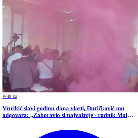
Politika
Vrućkić slavi godinu dana vlasti, Đuričković mu
odgovara: „Zaboravio si najvažnije - rudnik Malka
Golaja!“