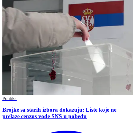
Politika
Brojke sa starih izbora dokazuju: Liste koje ne
prelaze cenzus vode SNS u pobedu