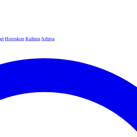
rt
Horoskop
Kultura
Arhiva