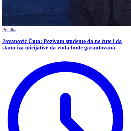
Politika
Jovanović Ćuta: Pozivam studente da ne ćute i da
stanu iza inicijative da voda bude garantovana
Ustavom