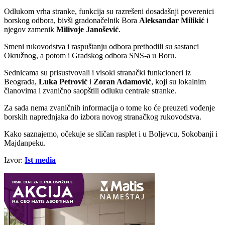
​Odlukom vrha stranke, funkcija su razrešeni dosadašnji poverenici
borskog odbora, bivši gradonačelnik Bora
Aleksandar Milikić
i
njegov zamenik
Milivoje Janošević
.
​Smeni rukovodstva i raspuštanju odbora prethodili su sastanci
Okružnog, a potom i Gradskog odbora SNS-a u Boru.
Sednicama su prisustvovali i visoki stranački funkcioneri iz
Beograda,
Luka Petrović
i
Zoran Adamović
, koji su lokalnim
članovima i zvanično saopštili odluku centrale stranke.
​Za sada nema zvaničnih informacija o tome ko će preuzeti vođenje
borskih naprednjaka do izbora novog stranačkog rukovodstva.
Kako saznajemo, očekuje se sličan rasplet i u Boljevcu, Sokobanji i
Majdanpeku.
Izvor:
Ist media