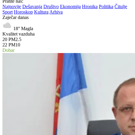
Pratite nas:
Najnovije
Dešavanja
Društvo
Ekonomija
Hronika
Politika
Čitulje
Sport
Horoskop
Kultura
Arhiva
Zaječar danas
18°
Magla
Kvalitet vazduha
20
PM2.5
22
PM10
Dobar