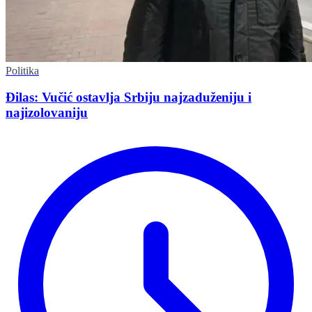
Politika
Đilas: Vučić ostavlja Srbiju najzaduženiju i
najizolovaniju