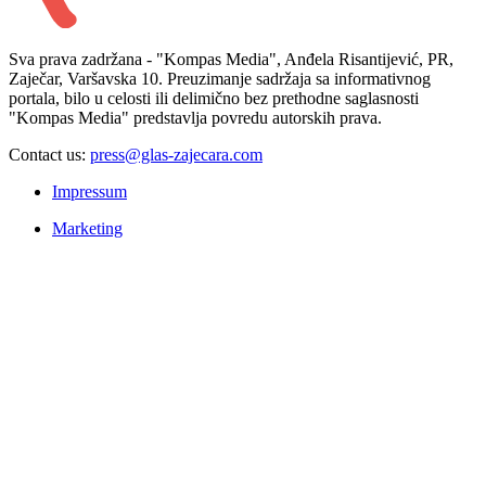
Sva prava zadržana - "Kompas Media", Anđela Risantijević, PR,
Zaječar, Varšavska 10. Preuzimanje sadržaja sa informativnog
portala, bilo u celosti ili delimično bez prethodne saglasnosti
"Kompas Media" predstavlja povredu autorskih prava.
Contact us:
press@glas-zajecara.com
Impressum
Marketing