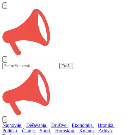
Traži
Najnovije
Dešavanja
Društvo
Ekonomija
Hronika
Politika
Čitulje
Sport
Horoskop
Kultura
Arhiva