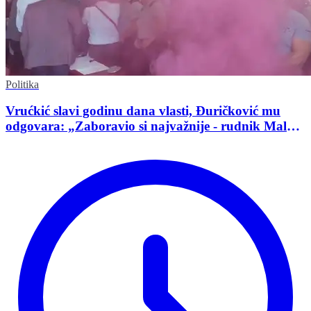
Politika
Vrućkić slavi godinu dana vlasti, Đuričković mu
odgovara: „Zaboravio si najvažnije - rudnik Malka
Golaja!“