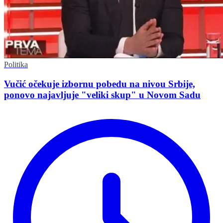
Politika
Vučić očekuje izbornu pobedu na nivou Srbije,
ponovo najavljuje "veliki skup" u Novom Sadu