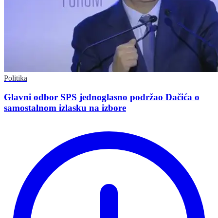
Politika
Glavni odbor SPS jednoglasno podržao Dačića o
samostalnom izlasku na izbore