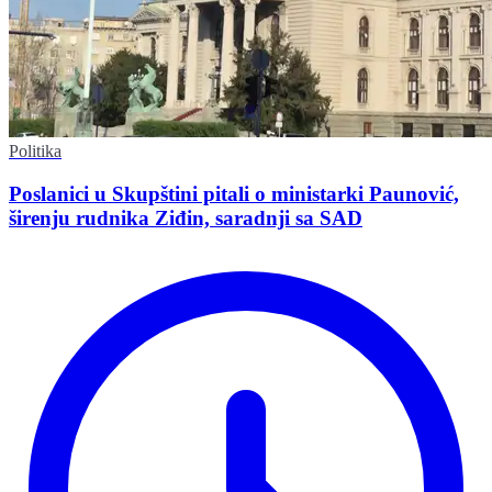
Politika
Poslanici u Skupštini pitali o ministarki Paunović,
širenju rudnika Ziđin, saradnji sa SAD