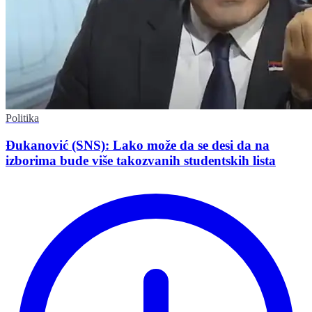
Politika
Đukanović (SNS): Lako može da se desi da na
izborima bude više takozvanih studentskih lista