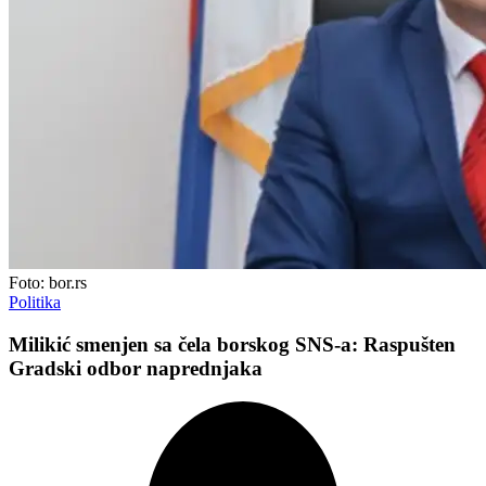
Foto: bor.rs
Politika
Milikić smenjen sa čela borskog SNS-a: Raspušten
Gradski odbor naprednjaka