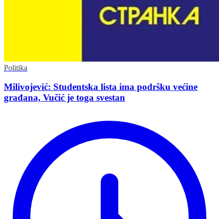
Politika
Milivojević: Studentska lista ima podršku većine
građana, Vučić je toga svestan