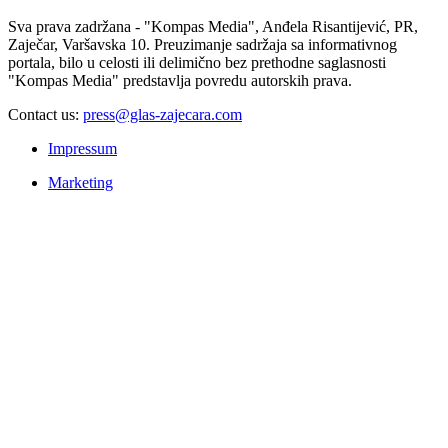
Sva prava zadržana - "Kompas Media", Anđela Risantijević, PR,
Zaječar, Varšavska 10. Preuzimanje sadržaja sa informativnog
portala, bilo u celosti ili delimično bez prethodne saglasnosti
"Kompas Media" predstavlja povredu autorskih prava.
Contact us:
press@glas-zajecara.com
Impressum
Marketing