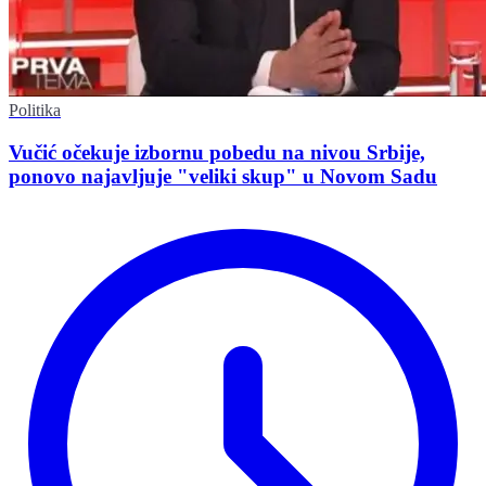
Politika
Vučić očekuje izbornu pobedu na nivou Srbije,
ponovo najavljuje "veliki skup" u Novom Sadu