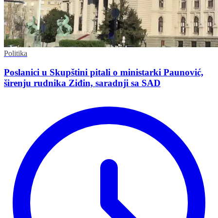
Politika
Poslanici u Skupštini pitali o ministarki Paunović,
širenju rudnika Ziđin, saradnji sa SAD