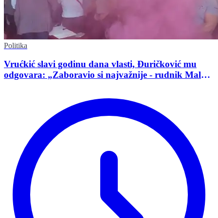
Politika
Vrućkić slavi godinu dana vlasti, Đuričković mu
odgovara: „Zaboravio si najvažnije - rudnik Malka
Golaja!“