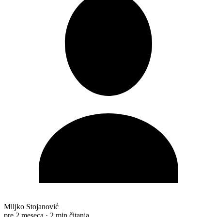
Miljko Stojanović
pre 2 meseca
·
2 min čitanja