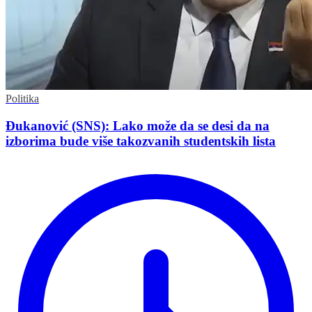
Politika
Đukanović (SNS): Lako može da se desi da na
izborima bude više takozvanih studentskih lista