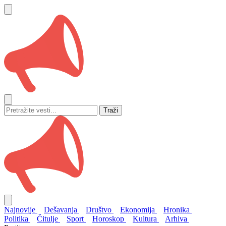
Traži
Najnovije
Dešavanja
Društvo
Ekonomija
Hronika
Politika
Čitulje
Sport
Horoskop
Kultura
Arhiva