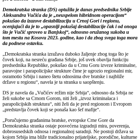
Demokratska stranka (DS) optužila je danas predsednika Srbije
Aleksandra Vučića da je „neuspelom hibridnom operacijom“
pokušao da izazove destabilizaciju u Crnoj Gori i regionu,
ocenjujući da je to „opasniji pokušaj destabilizacije čak i od onoga
što je Vučić sproveo u Banjskoj“, odnosno oružanog sukoba u
tom mestu na Kosovu 2023. godine, kao i da zbog svega toga mora
da podnese ostavku.
„Demokratska stranka izražava duboko žaljenje zbog toga što je
čovek koji, na nesreću građana Srbije, još uvek obavlja funkciju
predsednika Republike, pokušao da u Crnu Goru izveze kriminalne,
paravojne i parapolicijske strukture čime je ugrozio regionalni mir,
osramotio Srbiju i naneo štetu odnosima dve bratske i najbliže
države u regionu“, navela je ta stranka u saopštenju.
DS je navela da „Vučićev režim nije Srbija“, odnosno da Srbija ne
želi sukobe sa Crnom Gorom, niti želi „izvoz kriminalaca i
parapolicijskih struktura“, niti želi da je pred regionom i Evropom
„predstavlja čovek koji se ponaša kao šef mafije“.
„Poručujemo građanima bratske, evropske Crne Gore da
Demokratska stranka ostaje posvećena izgradnji mira, poverenja,
dobrosusedskih odnosa i regionalnoj saradnji. Ne postoji država sa
kojom Srbija ima bliže tradicionalno prijateljske, porodične, kulturne