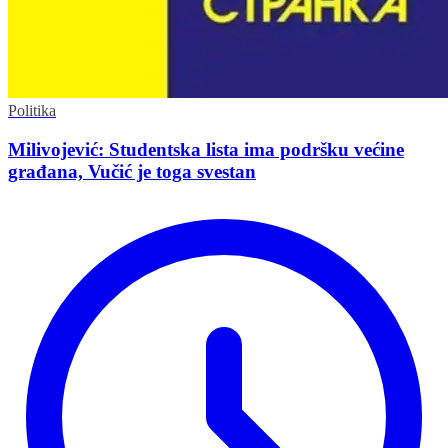
Politika
Milivojević: Studentska lista ima podršku većine
građana, Vučić je toga svestan