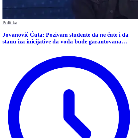
Politika
Jovanović Ćuta: Pozivam studente da ne ćute i da
stanu iza inicijative da voda bude garantovana
Ustavom