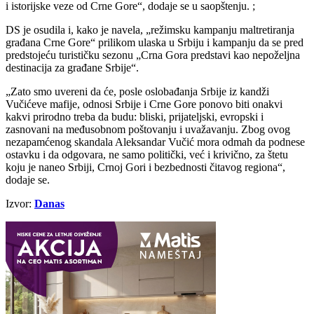
i istorijske veze od Crne Gore“, dodaje se u saopštenju. ;
DS je osudila i, kako je navela, „režimsku kampanju maltretiranja
građana Crne Gore“ prilikom ulaska u Srbiju i kampanju da se pred
predstojeću turističku sezonu „Crna Gora predstavi kao nepoželjna
destinacija za građane Srbije“.
„Zato smo uvereni da će, posle oslobađanja Srbije iz kandži
Vučićeve mafije, odnosi Srbije i Crne Gore ponovo biti onakvi
kakvi prirodno treba da budu: bliski, prijateljski, evropski i
zasnovani na međusobnom poštovanju i uvažavanju. Zbog ovog
nezapamćenog skandala Aleksandar Vučić mora odmah da podnese
ostavku i da odgovara, ne samo politički, već i krivično, za štetu
koju je naneo Srbiji, Crnoj Gori i bezbednosti čitavog regiona“,
dodaje se.
Izvor:
Danas