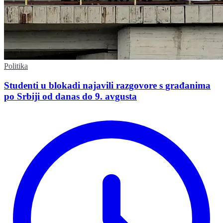
Politika
Studenti u blokadi najavili razgovore s građanima
po Srbiji od danas do 9. avgusta