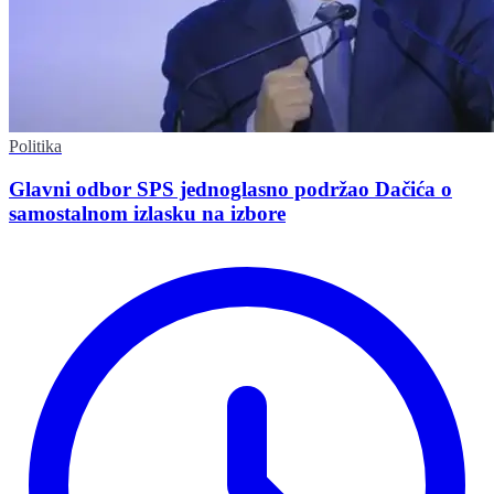
Politika
Glavni odbor SPS jednoglasno podržao Dačića o
samostalnom izlasku na izbore