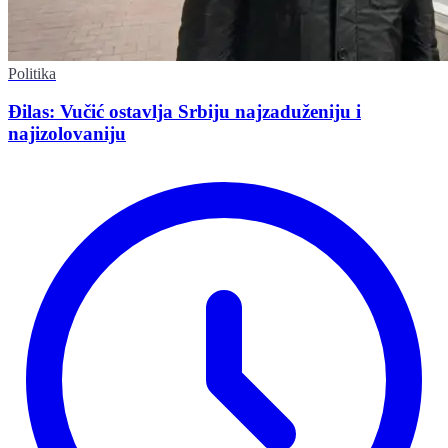
Politika
Đilas: Vučić ostavlja Srbiju najzaduženiju i
najizolovaniju