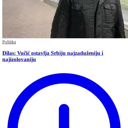
Politika
Đilas: Vučić ostavlja Srbiju najzaduženiju i
najizolovaniju