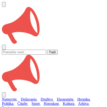
Traži
Najnovije
Dešavanja
Društvo
Ekonomija
Hronika
Politika
Čitulje
Sport
Horoskop
Kultura
Arhiva