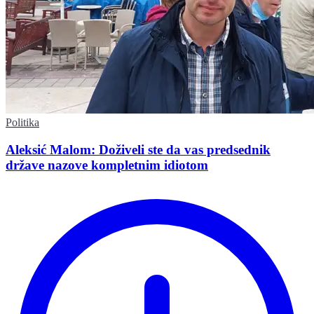
Politika
Aleksić Malom: Doživeli ste da vas predsednik
države nazove kompletnim idiotom