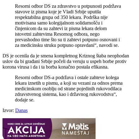
Resorni odbor DS za zdravstvo u potpunosti podržava
stavove iz pisma koje je Vladi Srbije uputila
respektabilna grupa od 350 lekara. Podrška nije
motivisana samo kolegijalnom solidarnošću i
činjenicom da su zahtevi iz pisma lekara delom
istovetni zahtevima Resornog odbora, nego
prevashodno time što su ti zahtevi potpuno osnovani i
za medicinsku struku potpuno opravdani“, navodi se.
DS je ocenila da je smena kompletnog Kriznog štaba neophodan
uslov da bi građani Srbije počeli da veruju u uspeh borbe protiv
korona virusa i da i ta borba konačno postala efikasna.
Resorni odbor DS-a podržava i ostale zahteve kolega
lekara iznetih u pismu, a koji su vezani za odnos prema
medicinskom osoblju od strane pojedinih rukovodilaca
zdravstvenog sistema, kao i državnog rukovodstva“,
dodaje se.
Izvor:
Danas