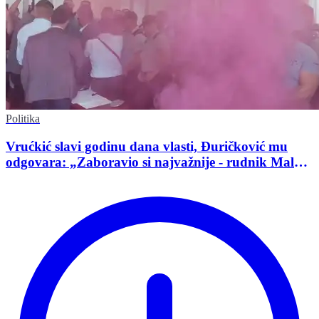
Politika
Vrućkić slavi godinu dana vlasti, Đuričković mu
odgovara: „Zaboravio si najvažnije - rudnik Malka
Golaja!“