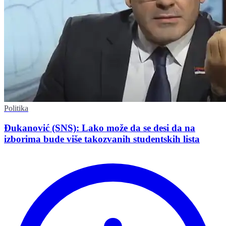
Politika
Đukanović (SNS): Lako može da se desi da na
izborima bude više takozvanih studentskih lista