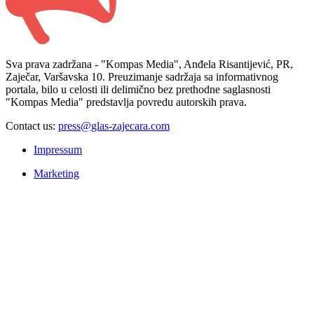
Sva prava zadržana - "Kompas Media", Anđela Risantijević, PR,
Zaječar, Varšavska 10. Preuzimanje sadržaja sa informativnog
portala, bilo u celosti ili delimično bez prethodne saglasnosti
"Kompas Media" predstavlja povredu autorskih prava.
Contact us:
press@glas-zajecara.com
Impressum
Marketing