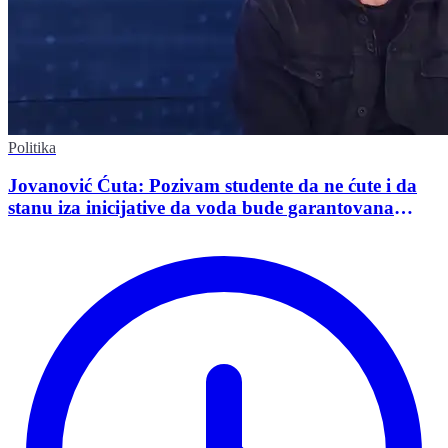
Politika
Jovanović Ćuta: Pozivam studente da ne ćute i da
stanu iza inicijative da voda bude garantovana
Ustavom