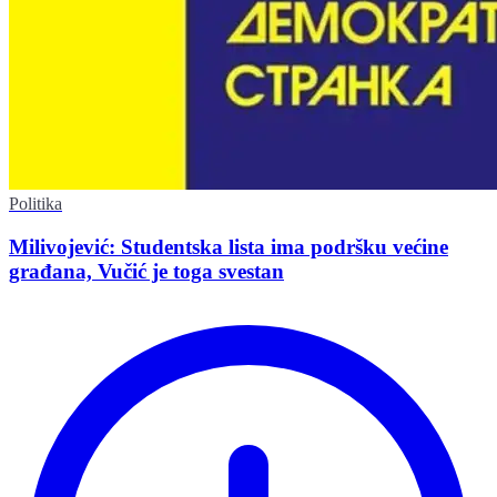
Politika
Milivojević: Studentska lista ima podršku većine
građana, Vučić je toga svestan