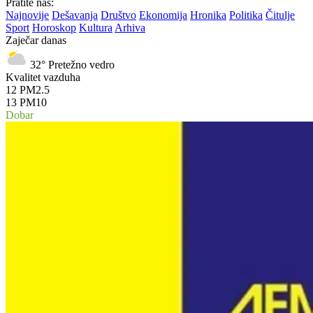
Pratite nas:
Najnovije
Dešavanja
Društvo
Ekonomija
Hronika
Politika
Čitulje
Sport
Horoskop
Kultura
Arhiva
Zaječar danas
32°
Pretežno vedro
Kvalitet vazduha
12
PM2.5
13
PM10
Dobar