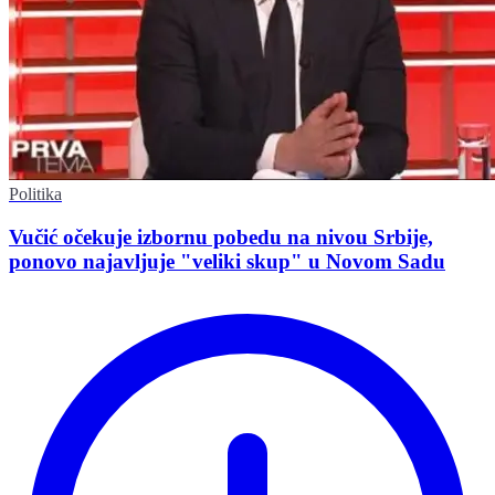
Politika
Vučić očekuje izbornu pobedu na nivou Srbije,
ponovo najavljuje "veliki skup" u Novom Sadu