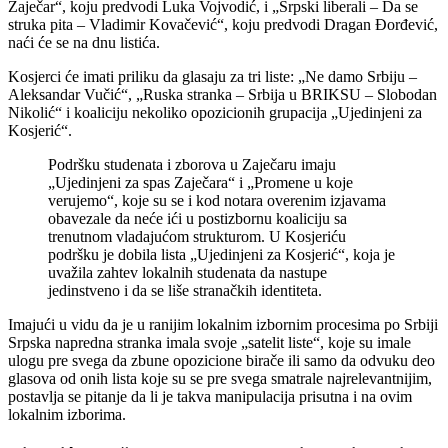
Zaječar“, koju predvodi Luka Vojvodić, i „Srpski liberali – Da se
struka pita – Vladimir Kovačević“, koju predvodi Dragan Đorđević,
naći će se na dnu listića.
Kosjerci će imati priliku da glasaju za tri liste: „Ne damo Srbiju –
Aleksandar Vučić“, „Ruska stranka – Srbija u BRIKSU – Slobodan
Nikolić“ i koaliciju nekoliko opozicionih grupacija „Ujedinjeni za
Kosjerić“.
Podršku studenata i zborova u Zaječaru imaju
„Ujedinjeni za spas Zaječara“ i „Promene u koje
verujemo“, koje su se i kod notara overenim izjavama
obavezale da neće ići u postizbornu koaliciju sa
trenutnom vladajućom strukturom. U Kosjeriću
podršku je dobila lista „Ujedinjeni za Kosjerić“, koja je
uvažila zahtev lokalnih studenata da nastupe
jedinstveno i da se liše stranačkih identiteta.
Imajući u vidu da je u ranijim lokalnim izbornim procesima po Srbiji
Srpska napredna stranka imala svoje „satelit liste“, koje su imale
ulogu pre svega da zbune opozicione birače ili samo da odvuku deo
glasova od onih lista koje su se pre svega smatrale najrelevantnijim,
postavlja se pitanje da li je takva manipulacija prisutna i na ovim
lokalnim izborima.