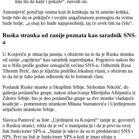
ima šta da kaže i pokaže“, navodi on.
Antonijević poručuje onima koji ih kritikuju da bi umesto kritika,
bolje bilo da se priključe i svojim angažmanom pomognu da svima
bude bolje, „a onaj ko bude najsposobniji, taj će uvek biti na čelu“.
Ruska stranka od ranije poznata kao saradnik SNS-
a
U Kosjeriću je situacija jasnija, s obzirom na to da je Ruska stranka
od ranije „ogoljena“ kao saradnik naprednjaka. Pogotovo nakon što
su u Nišu prošle godine omogućili većinu SNS-u. Odbornik Rusa
Tihomir Perić, dao je ključnu podršku lokalnoj vlasti, s obzirom na
to da im je falio jedan odbornik da bi formirali vlast.
Poslanik Ruske stranke u Skupštini Srbije, Slobodan Nikolić, do
gašenja poslaničke grupe, nakon izbacivanja Miroljuba Albijanića iz
Zdrave Srbije, bio je deo poslaničke grupe sa dve stranke vladajuće
koalicije – pomenutom strankom Milana Stamatovića i Ujedinjenom
seljačkom strankom Srbije.
Slavica Pantović sa liste „Ujedinjeni za Kosjerić“ ranije je, govoreći
o Ruskoj stranci, rekla da je reč o manipulaciji i da je prvi na ovoj
listi funkcioner SPS-a. „Stanje je takvo da su to predstavnici SNS i
SPS. Prvi na listi je funkcioner SPS-a koji je imao ulogu u