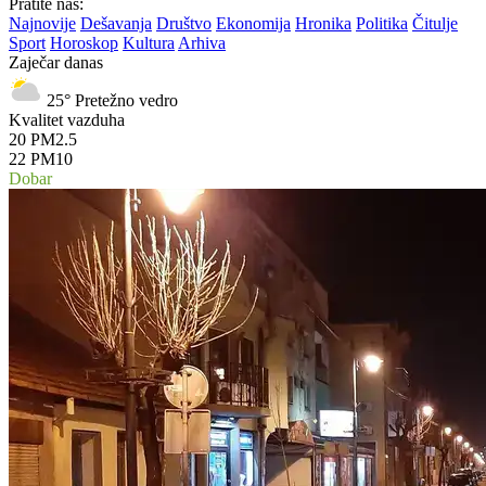
Pratite nas:
Najnovije
Dešavanja
Društvo
Ekonomija
Hronika
Politika
Čitulje
Sport
Horoskop
Kultura
Arhiva
Zaječar danas
25°
Pretežno vedro
Kvalitet vazduha
20
PM2.5
22
PM10
Dobar