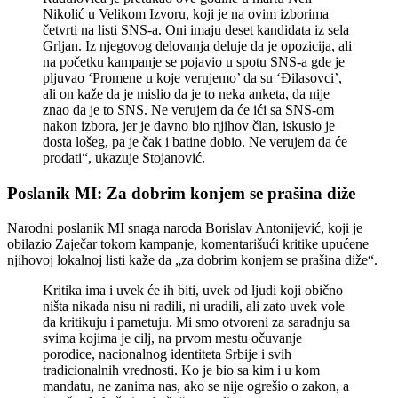
Nikolić u Velikom Izvoru, koji je na ovim izborima
četvrti na listi SNS-a. Oni imaju deset kandidata iz sela
Grljan. Iz njegovog delovanja deluje da je opozicija, ali
na početku kampanje se pojavio u spotu SNS-a gde je
pljuvao ‘Promene u koje verujemo’ da su ‘Đilasovci’,
ali on kaže da je mislio da je to neka anketa, da nije
znao da je to SNS. Ne verujem da će ići sa SNS-om
nakon izbora, jer je davno bio njihov član, iskusio je
dosta lošeg, pa je čak i batine dobio. Ne verujem da će
prodati“, ukazuje Stojanović.
Poslanik MI: Za dobrim konjem se prašina diže
Narodni poslanik MI snaga naroda Borislav Antonijević, koji je
obilazio Zaječar tokom kampanje, komentarišući kritike upućene
njihovoj lokalnoj listi kaže da „za dobrim konjem se prašina diže“.
Kritika ima i uvek će ih biti, uvek od ljudi koji obično
ništa nikada nisu ni radili, ni uradili, ali zato uvek vole
da kritikuju i pametuju. Mi smo otvoreni za saradnju sa
svima kojima je cilj, na prvom mestu očuvanje
porodice, nacionalnog identiteta Srbije i svih
tradicionalnih vrednosti. Ko je bio sa kim i u kom
mandatu, ne zanima nas, ako se nije ogrešio o zakon, a