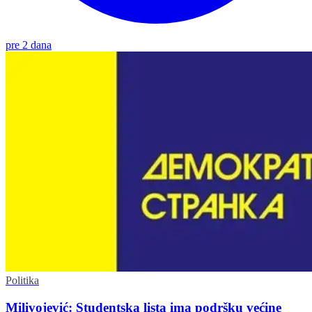
pre 2 dana
Politika
Milivojević: Studentska lista ima podršku većine