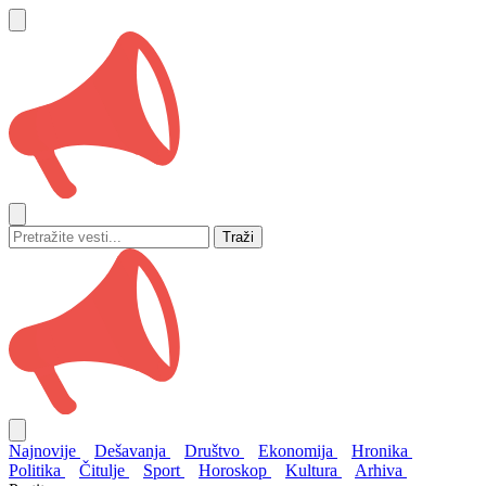
Traži
Najnovije
Dešavanja
Društvo
Ekonomija
Hronika
Politika
Čitulje
Sport
Horoskop
Kultura
Arhiva