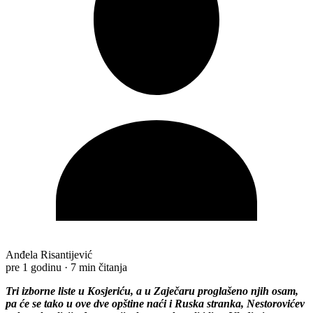
Anđela Risantijević
pre 1 godinu
·
7 min čitanja
Tri izborne liste u Kosjeriću, a u Zaječaru proglašeno njih osam,
pa će se tako u ove dve opštine naći i Ruska stranka, Nestorovićev