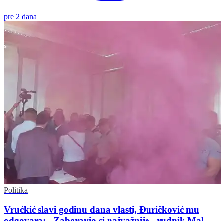
pre 2 dana
Politika
Vrućkić slavi godinu dana vlasti, Đuričković mu
odgovara: „Zaboravio si najvažnije - rudnik Malka