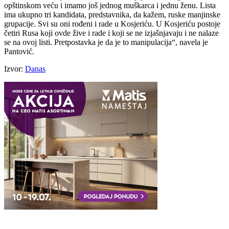
opštinskom veću i imamo još jednog muškarca i jednu ženu. Lista
ima ukupno tri kandidata, predstavnika, da kažem, ruske manjinske
grupacije. Svi su oni rođeni i rade u Kosjeriću. U Kosjeriću postoje
četiri Rusa koji ovde žive i rade i koji se ne izjašnjavaju i ne nalaze
se na ovoj listi. Pretpostavka je da je to manipulacija“, navela je
Pantović.
Izvor:
Danas