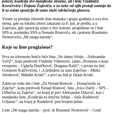
pokret, koalicija dve manjinske stranke, ali i lista Vladimira
Kovačevića i Dejana Žujovića, a za neke od njih postoji sumnja da
li su zaista opozicija ili samo služe odvlačenju glasova.
Vreme za predaju izbornih lista stranaka i grupa građana u ova dva
mesta, gde su lokalni izbori zakazani za 8. jun, je prošlo, a u
Zaječaru, gde opozicija izlazi u dve kolone, proglašene su i liste
SPS-a, poslanika SNS-a Nenada Ristovića, ali i pokreta Branimira
Nestorovića „Mi snaga naroda“.
Koje su liste proglašene?
Prva na izbornom listiću biće lista „Ne damo Srbiju – Aleksandar
Vučić“, koju predvodi Vladimir Videnović, zatim „Promena u koju
verujemo – Uglješa Đuričković, Dragana Rašić“, s prvim na listi
Goranom Kalčevićem, i „Ujedinjeni za spas Zaječara – Mirko
Jelenković, Miladin Krstić“, a prvi na listi je Dejan Krstić.
Zatim po redu idu i liste „Dr Nenad Ristović – Domaćinski za
Zaječar“, koju predvodi Nenad Ristović, lista „Ivica Dačić – SPS –
Odlučno za Zaječar“, na kojoj je prvi Aleksandar Diković, kao i
manjinska lista „Koalicija za istočnu Srbiju – Saša Radulović
Grljanac“, na kojoj je Radulović pod brojem jedan.
Liste „Mi snaga naroda – prof. dr Branimir Nestorović – Grad