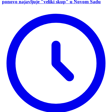
ponovo najavljuje "veliki skup" u Novom Sadu