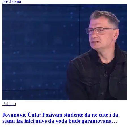
pre 3 dana
Politika
Jovanović Ćuta: Pozivam studente da ne ćute i da
stanu iza inicijative da voda bude garantovana