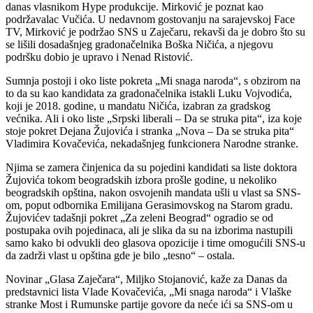
danas vlasnikom Hype produkcije. Mirković je poznat kao
podržavalac Vučića. U nedavnom gostovanju na sarajevskoj Face
TV, Mirković je podržao SNS u Zaječaru, rekavši da je dobro što su
se lišili dosadašnjeg gradonačelnika Boška Ničića, a njegovu
podršku dobio je upravo i Nenad Ristović.
Sumnja postoji i oko liste pokreta „Mi snaga naroda“, s obzirom na
to da su kao kandidata za gradonačelnika istakli Luku Vojvodića,
koji je 2018. godine, u mandatu Ničića, izabran za gradskog
većnika. Ali i oko liste „Srpski liberali – Da se struka pita“, iza koje
stoje pokret Dejana Žujovića i stranka „Nova – Da se struka pita“
Vladimira Kovačevića, nekadašnjeg funkcionera Narodne stranke.
Njima se zamera činjenica da su pojedini kandidati sa liste doktora
Žujovića tokom beogradskih izbora prošle godine, u nekoliko
beogradskih opština, nakon osvojenih mandata ušli u vlast sa SNS-
om, poput odbornika Emilijana Gerasimovskog na Starom gradu.
Žujovićev tadašnji pokret „Za zeleni Beograd“ ogradio se od
postupaka ovih pojedinaca, ali je slika da su na izborima nastupili
samo kako bi odvukli deo glasova opozicije i time omogućili SNS-u
da zadrži vlast u opština gde je bilo „tesno“ – ostala.
Novinar „Glasa Zaječara“, Miljko Stojanović, kaže za Danas da
predstavnici lista Vlade Kovačevića, „Mi snaga naroda“ i Vlaške
stranke Most i Rumunske partije govore da neće ići sa SNS-om u