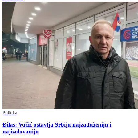
Politika
Đilas: Vučić ostavlja Srbiju najzaduženiju i
najizolovaniju