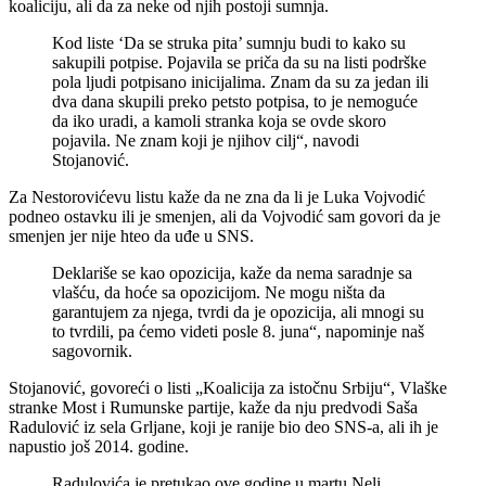
koaliciju, ali da za neke od njih postoji sumnja.
Kod liste ‘Da se struka pita’ sumnju budi to kako su
sakupili potpise. Pojavila se priča da su na listi podrške
pola ljudi potpisano inicijalima. Znam da su za jedan ili
dva dana skupili preko petsto potpisa, to je nemoguće
da iko uradi, a kamoli stranka koja se ovde skoro
pojavila. Ne znam koji je njihov cilj“, navodi
Stojanović.
Za Nestorovićevu listu kaže da ne zna da li je Luka Vojvodić
podneo ostavku ili je smenjen, ali da Vojvodić sam govori da je
smenjen jer nije hteo da uđe u SNS.
Deklariše se kao opozicija, kaže da nema saradnje sa
vlašću, da hoće sa opozicijom. Ne mogu ništa da
garantujem za njega, tvrdi da je opozicija, ali mnogi su
to tvrdili, pa ćemo videti posle 8. juna“, napominje naš
sagovornik.
Stojanović, govoreći o listi „Koalicija za istočnu Srbiju“, Vlaške
stranke Most i Rumunske partije, kaže da nju predvodi Saša
Radulović iz sela Grljane, koji je ranije bio deo SNS-a, ali ih je
napustio još 2014. godine.
Radulovića je pretukao ove godine u martu Neli