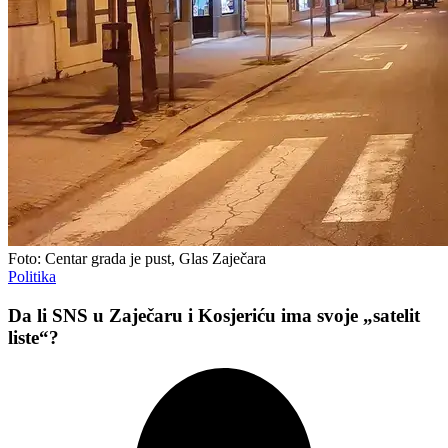
Foto: Centar grada je pust, Glas Zaječara
Politika
Da li SNS u Zaječaru i Kosjeriću ima svoje „satelit
liste“?