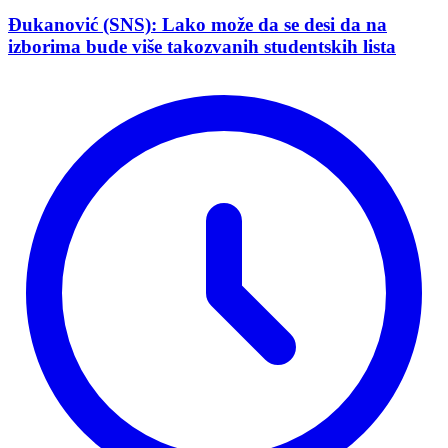
Đukanović (SNS): Lako može da se desi da na
izborima bude više takozvanih studentskih lista