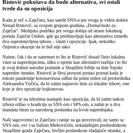
Ristović pokušava da bude alternativa, svi ostali
tvrde da su opozicija
Kada je reč o Zaječaru, kao satelit SNS-a pre svega je viđen doktor
Nenad Ristović, sa svojom grupom građana „Domaćinski za
Zaječar“. Medijsku podršku pre svega dobija od strane lokalnog
portala Zaječar Online, gde ga predstavljaju kao alternativu između
dva suprotstavljena tabora – vlasti i opozicije. Ipak, nekoliko
činjenica ukazuje da to baš nije tako.
Naime, čak i da se zanemari to što je Ristović dosad činio lokalnu
vlast sa naprednjacima, sliku o njemu kao alternativi razbija i to što
je ovaj doktor narodni poslanik u Skupštini Srbije sa liste Srpske
napredne stranke. Ristović je široj javnosti postao poznat kada je
tokom pandemije koronavirusa odbio da primi orden od predsednika
Aleksandra Vučića, da bi zatim napravio listu za lokalne izbore, one
koje je deo opozicije bojkotovao.
Ristović je na izborima nastupio kao opozicija, da bi zatim nakon
izbora otišao u koaliciju sa SNS-om i SPS-om, a zatim je u dva
mandata biran za narodnog poslanika na kvoti naprednjaka.
Naši sagovornici iz Zaječara i ranije su ga povezivali, ne samo sa
SNS-om, već i sa Sašom Mirkovićem, nekadašnjim predsednikom
Skupštine grada Zaječara, bivšim poslanikom vladajuće stranke, a