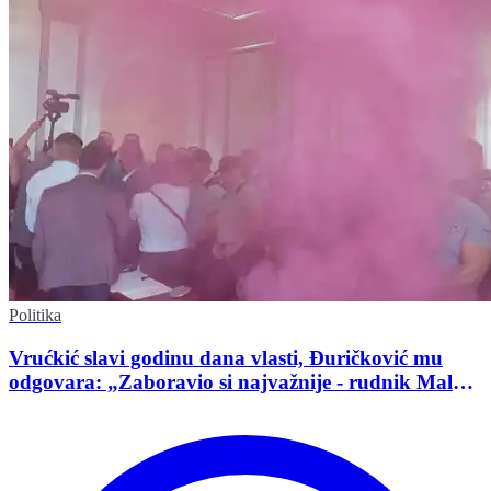
Politika
Vrućkić slavi godinu dana vlasti, Đuričković mu
odgovara: „Zaboravio si najvažnije - rudnik Malka
Golaja!“