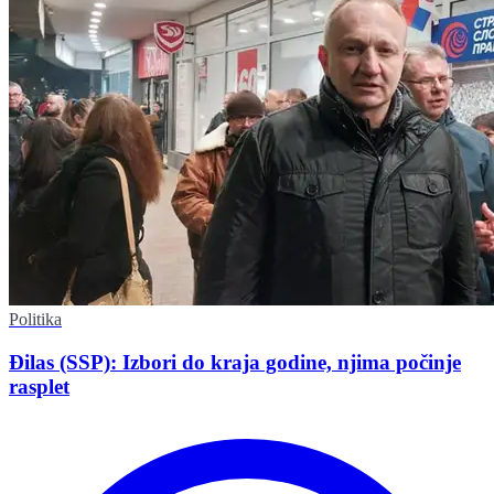
Politika
Đilas (SSP): Izbori do kraja godine, njima počinje
rasplet