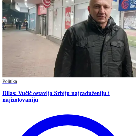
Politika
Đilas: Vučić ostavlja Srbiju najzaduženiju i
najizolovaniju