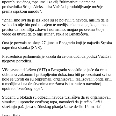
upotrebi zvučnog topa imali za cilj "ultimativni udarac na
predsednika Srbije Aleksandra Vučića i produbljivanje mržnje
prema srpskom narodu".
"Znali smo svi da je laž kada su se pojavili ti navodi, mislim da je
svako ko nije bio pod uticajem te medijske kampanje, ko je imao
prostor da razmišlja zdravo i normalno, mogao po svemu što je
video da utvrdi da to nije istina", rekla je Brnabićeva.
Ona je pozvala na skup 27. juna u Beogradu koji je najavila Srpska
napredna stranka (SNS).
Predsednica parlamenta je kazala da će ona doći da podrži Vučića i
njegovu porodicu.
Više javno tužilaštvo (VJT) u Beogradu saopštilo je juče da će u
skladu sa zakonom i prikupljenim dokazima biti procesuirani svi za
koje se utvrdi da su pripremali, organizovali, realizovali i onda širili
u medijima i na društvenima mrežama isti narativ o navodnoj
upotrebi "zvučnog topa".
Studenti u blokadi su odbacili navode tužilaštva da su organizovali
simulaciju upotrebe zvučnog topa, navodeći da je reč o "laži i
skretanju pažnje sa suštinskog pitanja šta se desilo 15. marta".
Izvor: Beta