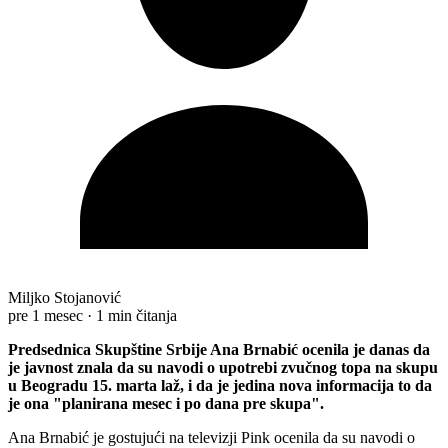
Miljko Stojanović
pre 1 mesec
·
1 min čitanja
Predsednica Skupštine Srbije Ana Brnabić ocenila je danas da
je javnost znala da su navodi o upotrebi zvučnog topa na skupu
u Beogradu 15. marta laž, i da je jedina nova informacija to da
je ona "planirana mesec i po dana pre skupa".
Ana Brnabić je gostujući na televizji Pink ocenila da su navodi o