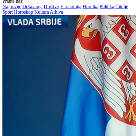
Pratite nas:
Najnovije
Dešavanja
Društvo
Ekonomija
Hronika
Politika
Čitulje
Sport
Horoskop
Kultura
Arhiva