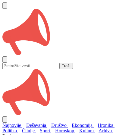
Traži
Najnovije
Dešavanja
Društvo
Ekonomija
Hronika
Politika
Čitulje
Sport
Horoskop
Kultura
Arhiva