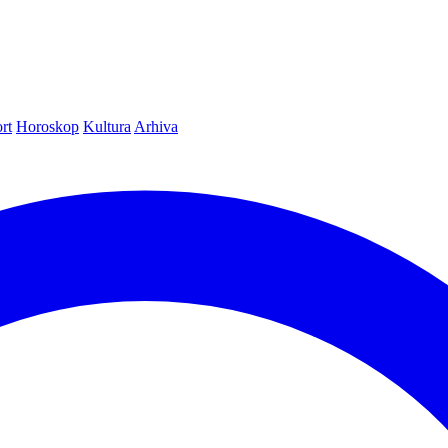
rt
Horoskop
Kultura
Arhiva