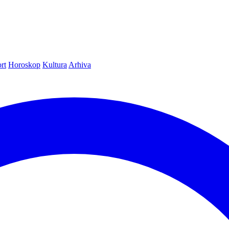
rt
Horoskop
Kultura
Arhiva