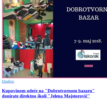
Društvo
Kupovinom odeće na "Dobrotvornom bazaru"
donirate direktno školi "Jelena Majstorović"