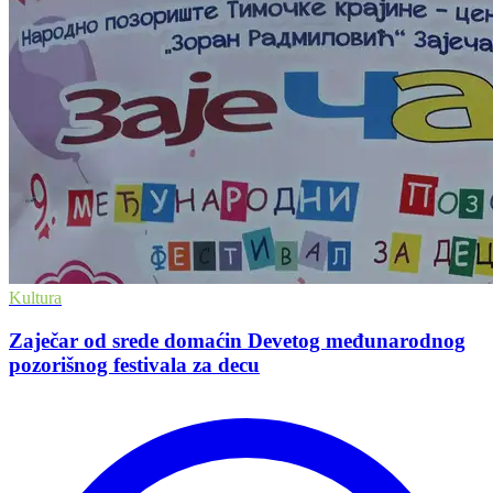
Kultura
Zaječar od srede domaćin Devetog međunarodnog
pozorišnog festivala za decu