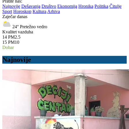
Pratite nas:
Najnovije
Dešavanja
Društvo
Ekonomija
Hronika
Politika
Čitulje
Sport
Horoskop
Kultura
Arhiva
Zaječar danas
24°
Pretežno vedro
Kvalitet vazduha
14
PM2.5
15
PM10
Dobar
Najnovije