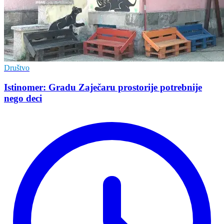
Društvo
Istinomer: Gradu Zaječaru prostorije potrebnije
nego deci