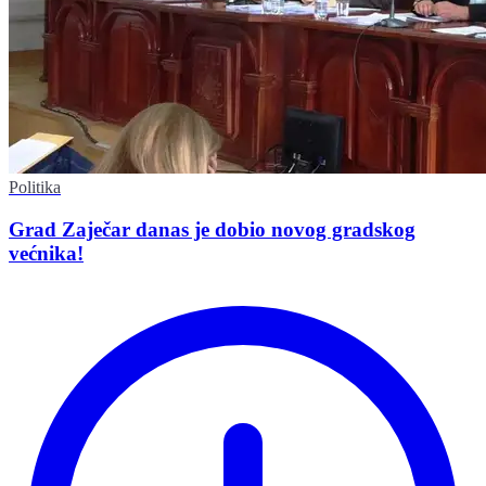
Politika
Grad Zaječar danas je dobio novog gradskog
većnika!