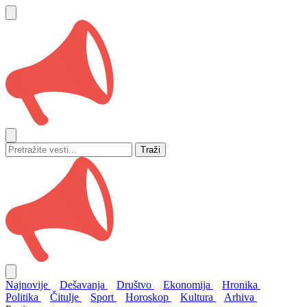
Traži
Najnovije
Dešavanja
Društvo
Ekonomija
Hronika
Politika
Čitulje
Sport
Horoskop
Kultura
Arhiva