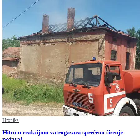
Hronika
Hitrom reakcijom vatrogasaca sprečeno širenje
požara!