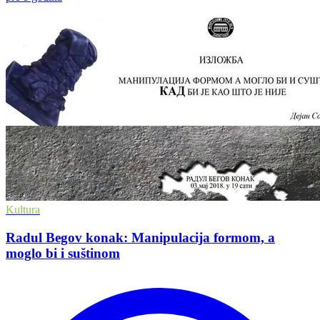
Kultura
Radul Begov konak: Manipulacija formom, a
moglo bi i suštinom