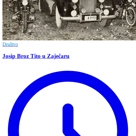
Društvo
Josip Broz Tito u Zaječaru