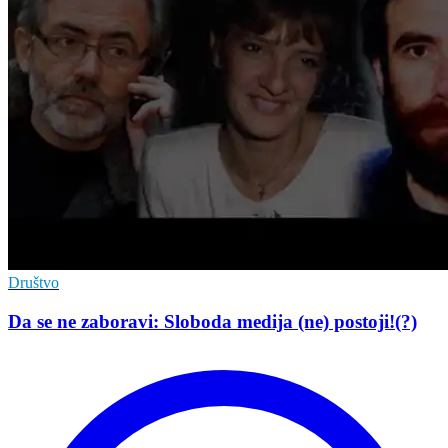
Društvo
Da se ne zaboravi: Sloboda medija (ne) postoji!(?)