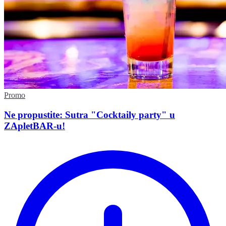
Promo
Ne propustite: Sutra "Cocktaily party" u
ZApletBAR-u!