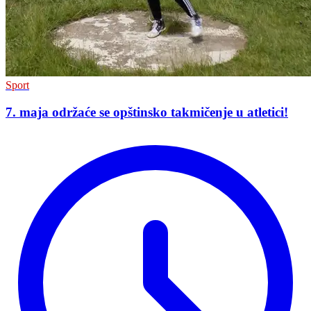
Sport
7. maja održaće se opštinsko takmičenje u atletici!