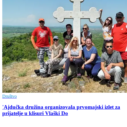
Društvo
'Ajdučka družina organizovala prvomajski izlet za
prijatelje u klisuri Vlaški Do