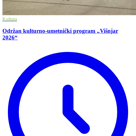
Kultura
Održan kulturno-umetnički program „Višnjar
2026“