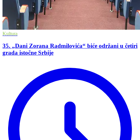
Kultura
35. „Dani Zorana Radmilovića“ biće održani u četiri
grada istočne Srbije