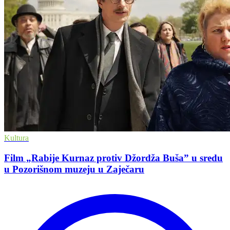
Kultura
Film „Rabije Kurnaz protiv Džordža Buša” u sredu
u Pozorišnom muzeju u Zaječaru