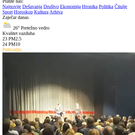
Pratite nas:
Najnovije
Dešavanja
Društvo
Ekonomija
Hronika
Politika
Čitulje
Sport
Horoskop
Kultura
Arhiva
Zaječar danas
26°
Pretežno vedro
Kvalitet vazduha
23
PM2.5
24
PM10
Prihvatljiv