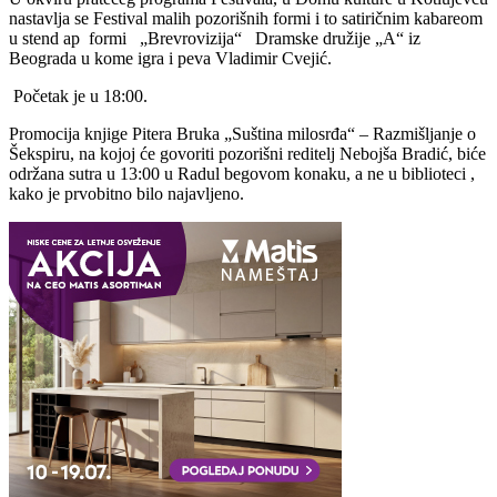
nastavlja se Festival malih pozorišnih formi i to satiričnim kabareom
u stend ap formi „Brevrovizija“ Dramske družije „A“ iz
Beograda u kome igra i peva Vladimir Cvejić.
Početak je u 18:00.
Promocija knjige Pitera Bruka „Suština milosrđa“ – Razmišljanje o
Šekspiru, na kojoj će govoriti pozorišni reditelj Nebojša Bradić, biće
održana sutra u 13:00 u Radul begovom konaku, a ne u biblioteci ,
kako je prvobitno bilo najavljeno.