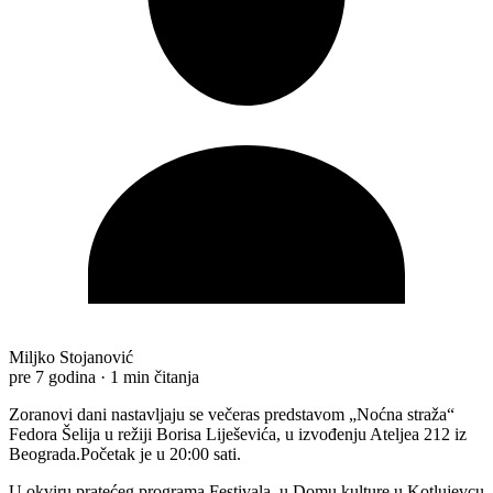
Miljko Stojanović
pre 7 godina
·
1 min čitanja
Zoranovi dani nastavljaju se večeras predstavom „Noćna straža“
Fedora Šelija u režiji Borisa Liješevića, u izvođenju Ateljea 212 iz
Beograda.Početak je u 20:00 sati.
U okviru pratećeg programa Festivala, u Domu kulture u Kotlujevcu