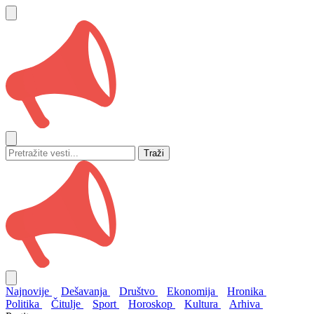
Traži
Najnovije
Dešavanja
Društvo
Ekonomija
Hronika
Politika
Čitulje
Sport
Horoskop
Kultura
Arhiva