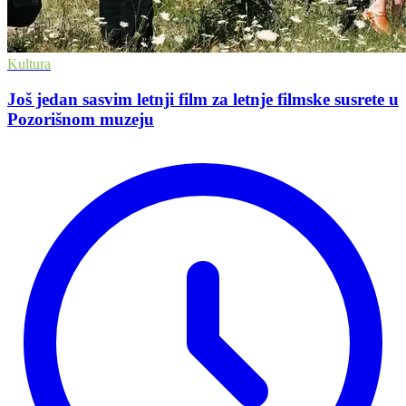
Kultura
Još jedan sasvim letnji film za letnje filmske susrete u
Pozorišnom muzeju