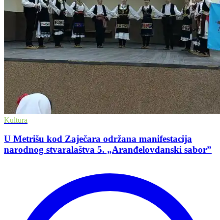
Kultura
U Metrišu kod Zaječara održana manifestacija
narodnog stvaralaštva 5. „Aranđelovdanski saborˮ