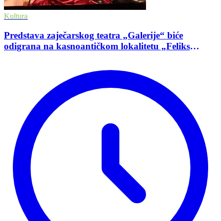
Kultura
Predstava zaječarskog teatra „Galerije“ biće
odigrana na kasnoantičkom lokalitetu „Feliks
Romulijana“