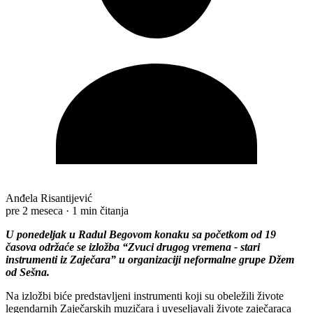
Anđela Risantijević
pre 2 meseca
·
1 min čitanja
U ponedeljak u Radul Begovom konaku sa početkom od 19
časova održaće se izložba “Zvuci drugog vremena - stari
instrumenti iz Zaječara” u organizaciji neformalne grupe Džem
od Sešna.
Na izložbi biće predstavljeni instrumenti koji su obeležili živote
legendarnih Zaječarskih muzičara i uveseljavali živote zaječaraca