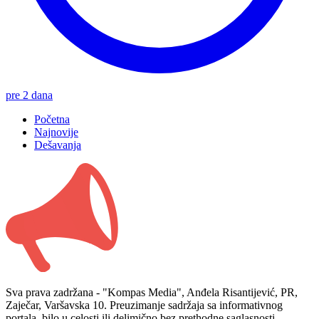
pre 2 dana
Početna
Najnovije
Dešavanja
Sva prava zadržana - "Kompas Media", Anđela Risantijević, PR,
Zaječar, Varšavska 10. Preuzimanje sadržaja sa informativnog
portala, bilo u celosti ili delimično bez prethodne saglasnosti