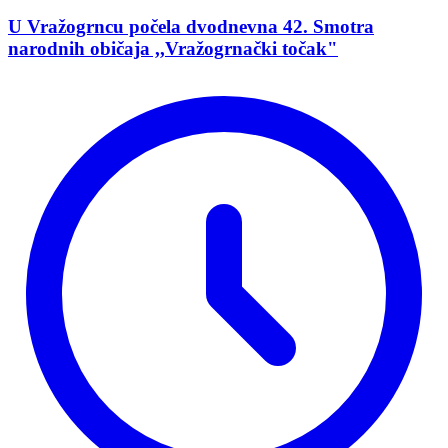
U Vražogrncu počela dvodnevna 42. Smotra
narodnih običaja ,,Vražogrnački točak"