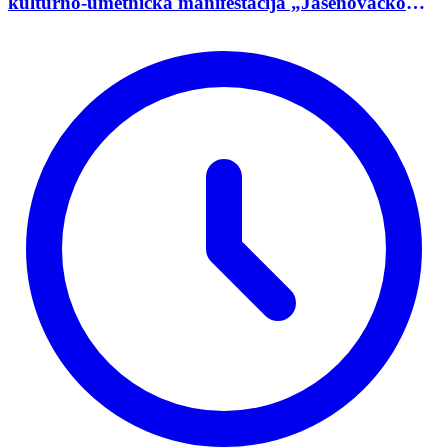
kulturno-umetnička manifestacija „Jasenovačko
leto”