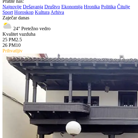
Pratite nas:
Najnovije
Dešavanja
Društvo
Ekonomija
Hronika
Politika
Čitulje
Sport
Horoskop
Kultura
Arhiva
Zaječar danas
24°
Pretežno vedro
Kvalitet vazduha
25
PM2.5
26
PM10
Prihvatljiv