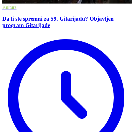
Kultura
Da li ste spremni za 59. Gitarijadu? Objavljen
program Gitarijade