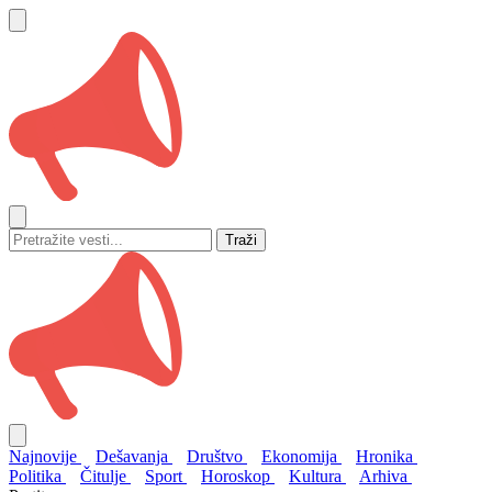
Traži
Najnovije
Dešavanja
Društvo
Ekonomija
Hronika
Politika
Čitulje
Sport
Horoskop
Kultura
Arhiva