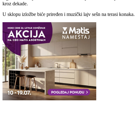
kroz dekade.
U sklopu izložbe biće priređen i muzički lajv sešn na terasi konaka.