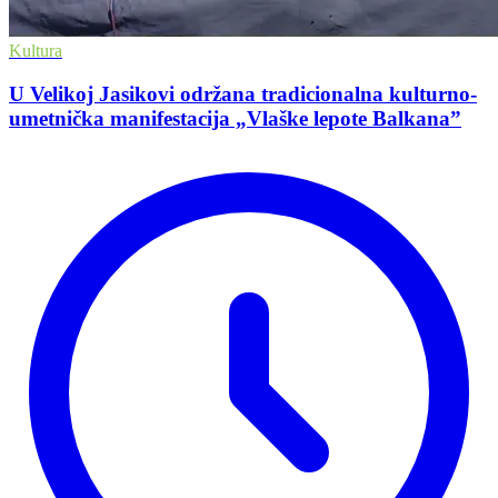
Kultura
U Velikoj Jasikovi održana tradicionalna kulturno-
umetnička manifestacija „Vlaške lepote Balkana”