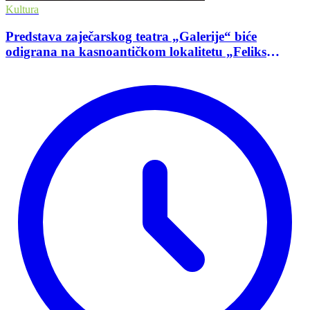
Kultura
Predstava zaječarskog teatra „Galerije“ biće
odigrana na kasnoantičkom lokalitetu „Feliks
Romulijana“