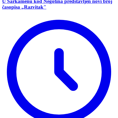
U Šarkamenu kod Negotina predstavljen novi broj
časopisa „Razvitak"