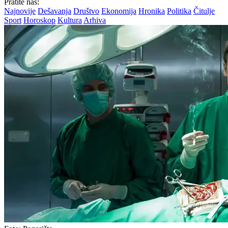
Pratite nas:
Najnovije
Dešavanja
Društvo
Ekonomija
Hronika
Politika
Čitulje
Sport
Horoskop
Kultura
Arhiva