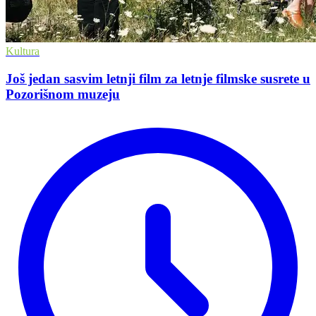
Kultura
Još jedan sasvim letnji film za letnje filmske susrete u
Pozorišnom muzeju