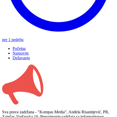
pre 1 nedelju
Početna
Najnovije
Dešavanja
Sva prava zadržana - "Kompas Media", Anđela Risantijević, PR,
Zaječar, Varšavska 10. Preuzimanje sadržaja sa informativnog