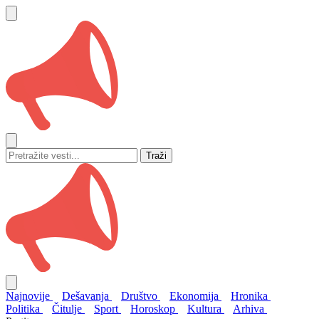
Traži
Najnovije
Dešavanja
Društvo
Ekonomija
Hronika
Politika
Čitulje
Sport
Horoskop
Kultura
Arhiva