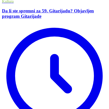
Kultura
Da li ste spremni za 59. Gitarijadu? Objavljen
program Gitarijade