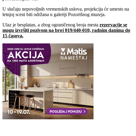
U slučaju nepovoljnih vremenskih uslova, projekcija će umesto na
letnjoj sceni biti održana u galeriji Pozorišnog muzeja.
Ulaz je besplatan, a zbog ograničenog broja mesta
rezervacije se
mogu izvršiti pozivom na broj 019/440-010, radnim danima do
15 časova.