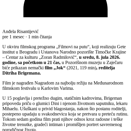
Anđela Risantijević
pre 1 mesec
·
1 min čitanja
U okviru filmskog programa „Filmovi na putu“, koji realizuju Gete
institut u Beogradu i Ustanova Narodno pozorište Timočke Krajine
– Centar za kulturu „Zoran Radmilović“,
u sredu, 8. jula 2026.
godine, sa početkom u 21 čas,
u Pozorišnom muzeju u Zaječaru
biće prikazan nemački
film „Jok“
(2021, 119 min)
, reditelja
Ditriha Brigemana.
Film je nagrađen Nagradom za najbolju režiju na Međunarodnom
filmskom festivalu u Karlovim Varima.
U 15 poglavlja i pretežno dugim, statičnim kadrovima, Brigeman
pripoveda priču o glumici Dini i njenom životnom saputniku, lekaru
Mihaelu. Ušuškani u privid blagostanja, nakon što postanu roditelji,
postepeno upadaju u svakodnevicu koja se pretvara u preteću rutinu.
Tokom sedam godina film prati njihov odnos kroz radosne i teške
životne trenutke, gradeći intiman i promišljen portret savremenog
porodičnog života.