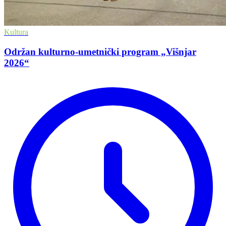
Kultura
Održan kulturno-umetnički program „Višnjar
2026“