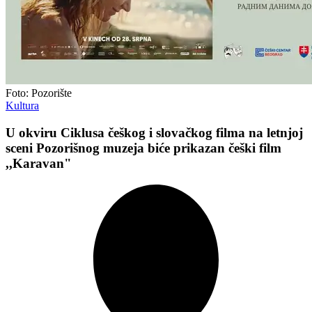
Foto: Pozorište
Kultura
U okviru Ciklusa češkog i slovačkog filma na letnjoj
sceni Pozorišnog muzeja biće prikazan češki film
,,Karavan"