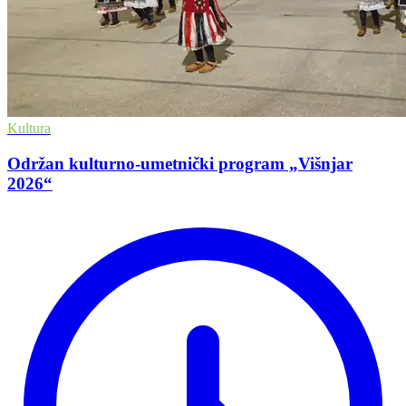
Kultura
Održan kulturno-umetnički program „Višnjar
2026“