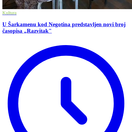
Kultura
U Šarkamenu kod Negotina predstavljen novi broj
časopisa „Razvitak"