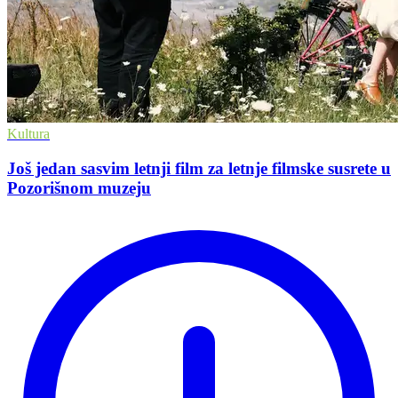
Kultura
Još jedan sasvim letnji film za letnje filmske susrete u
Pozorišnom muzeju