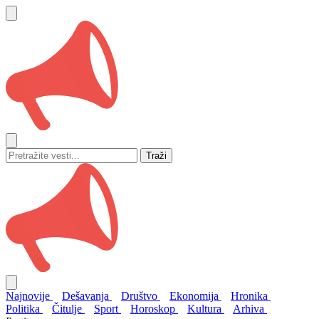
Traži
Najnovije
Dešavanja
Društvo
Ekonomija
Hronika
Politika
Čitulje
Sport
Horoskop
Kultura
Arhiva