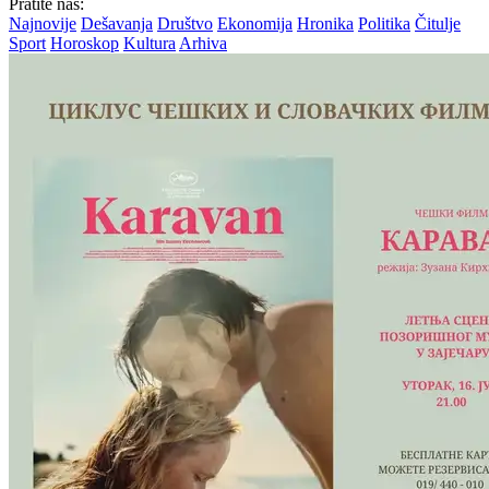
Pratite nas:
Najnovije
Dešavanja
Društvo
Ekonomija
Hronika
Politika
Čitulje
Sport
Horoskop
Kultura
Arhiva