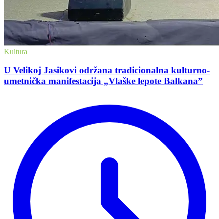
Kultura
U Velikoj Jasikovi održana tradicionalna kulturno-
umetnička manifestacija „Vlaške lepote Balkana”