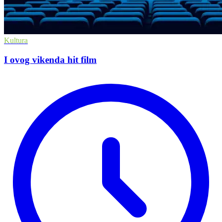
Kultura
I ovog vikenda hit film