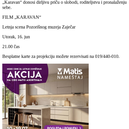
„Karavan“ donosi dirljivu priču o slobodi, roditeljstvu i pronalaženju
sebe.
FILM „KARAVAN“
Letnja scena Pozorišnog muzeja Zaječar
Utorak, 16. jun
21.00 čas
Besplatne karte za projekciju možete rezervisati na 019/440-010.