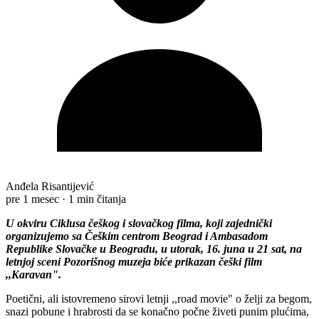
Anđela Risantijević
pre 1 mesec
·
1 min čitanja
U okviru Ciklusa češkog i slovačkog filma, koji zajednički
organizujemo sa Češkim centrom Beograd i Ambasadom
Republike Slovačke u Beogradu, u utorak, 16. juna u 21 sat, na
letnjoj sceni Pozorišnog muzeja biće prikazan češki film
,,Karavan".
Poetični, ali istovremeno sirovi letnji ,,road movie" o želji za begom,
snazi pobune i hrabrosti da se konačno počne živeti punim plućima,