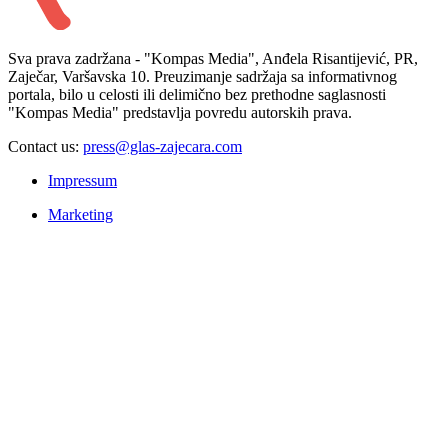
Sva prava zadržana - "Kompas Media", Anđela Risantijević, PR,
Zaječar, Varšavska 10. Preuzimanje sadržaja sa informativnog
portala, bilo u celosti ili delimično bez prethodne saglasnosti
"Kompas Media" predstavlja povredu autorskih prava.
Contact us:
press@glas-zajecara.com
Impressum
Marketing