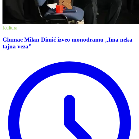
Kultura
Glumac Milan Dimić izveo monodramu ,,Ima neka
tajna veza”