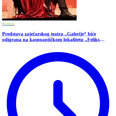
Kultura
Predstava zaječarskog teatra „Galerije“ biće
odigrana na kasnoantičkom lokalitetu „Feliks
Romulijana“