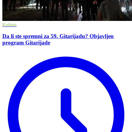
Kultura
Da li ste spremni za 59. Gitarijadu? Objavljen
program Gitarijade