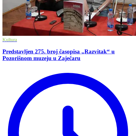
Kultura
Predstavljen 275. broj časopisa „Razvitak“ u
Pozorišnom muzeju u Zaječaru