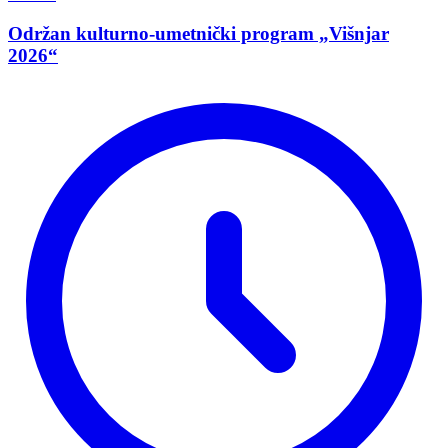
Održan kulturno-umetnički program „Višnjar
2026“