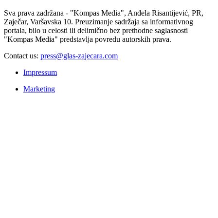
Sva prava zadržana - "Kompas Media", Anđela Risantijević, PR,
Zaječar, Varšavska 10. Preuzimanje sadržaja sa informativnog
portala, bilo u celosti ili delimično bez prethodne saglasnosti
"Kompas Media" predstavlja povredu autorskih prava.
Contact us:
press@glas-zajecara.com
Impressum
Marketing