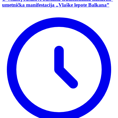
umetnička manifestacija „Vlaške lepote Balkana”