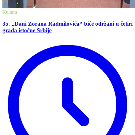
Kultura
35. „Dani Zorana Radmilovića“ biće održani u četiri
grada istočne Srbije