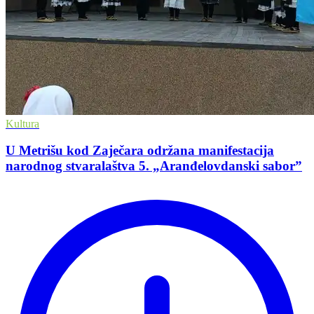
Kultura
U Metrišu kod Zaječara održana manifestacija
narodnog stvaralaštva 5. „Aranđelovdanski saborˮ