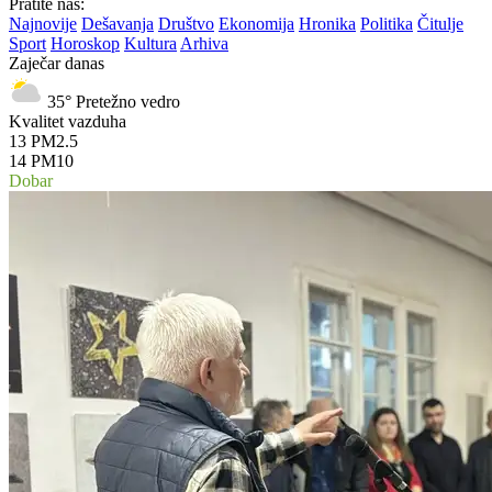
Pratite nas:
Najnovije
Dešavanja
Društvo
Ekonomija
Hronika
Politika
Čitulje
Sport
Horoskop
Kultura
Arhiva
Zaječar danas
35°
Pretežno vedro
Kvalitet vazduha
13
PM2.5
14
PM10
Dobar