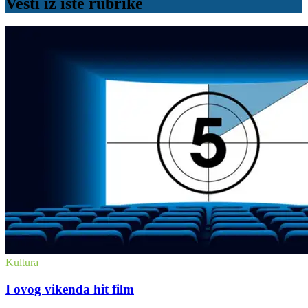
Vesti iz iste rubrike
Kultura
I ovog vikenda hit film