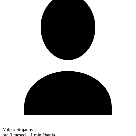
Miljko Stojanović
pre 9 meseci
·
1 min čitanja