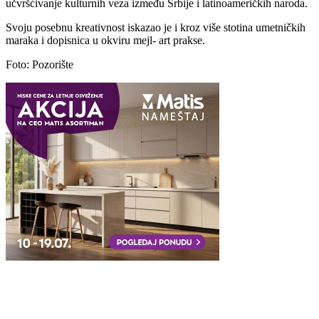
učvršćivanje kulturnih veza između Srbije i latinoameričkih naroda.
Svoju posebnu kreativnost iskazao je i kroz više stotina umetničkih
maraka i dopisnica u okviru mejl- art prakse.
Foto: Pozorište