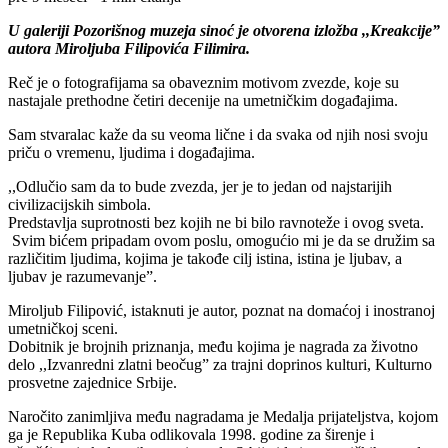
U galeriji Pozorišnog muzeja sinoć je otvorena izložba ,,Kreakcije”
autora Miroljuba Filipovića Filimira.
Reč je o fotografijama sa obaveznim motivom zvezde, koje su
nastajale prethodne četiri decenije na umetničkim događajima.
Sam stvaralac kaže da su veoma lične i da svaka od njih nosi svoju
priču o vremenu, ljudima i događajima.
,,Odlučio sam da to bude zvezda, jer je to jedan od najstarijih
civilizacijskih simbola.
Predstavlja suprotnosti bez kojih ne bi bilo ravnoteže i ovog sveta.
Svim bićem pripadam ovom poslu, omogućio mi je da se družim sa
različitim ljudima, kojima je takođe cilj istina, istina je ljubav, a
ljubav je razumevanje”.
Miroljub Filipović, istaknuti je autor, poznat na domaćoj i inostranoj
umetničkoj sceni.
Dobitnik je brojnih priznanja, među kojima je nagrada za životno
delo ,,Izvanredni zlatni beočug” za trajni doprinos kulturi, Kulturno
prosvetne zajednice Srbije.
Naročito zanimljiva među nagradama je Medalja prijateljstva, kojom
ga je Republika Kuba odlikovala 1998. godine za širenje i