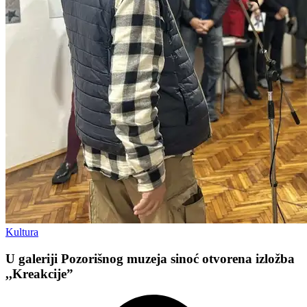
Kultura
U galeriji Pozorišnog muzeja sinoć otvorena izložba
,,Kreakcije”