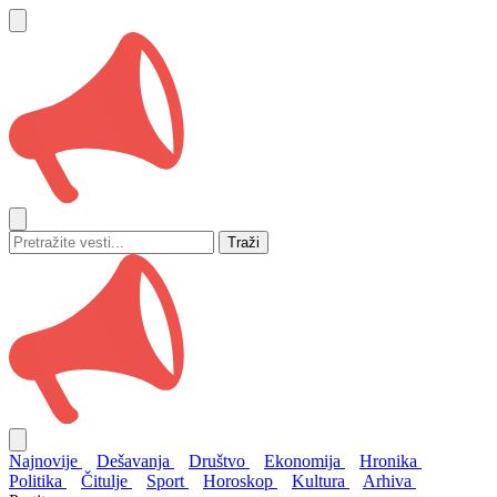
Traži
Najnovije
Dešavanja
Društvo
Ekonomija
Hronika
Politika
Čitulje
Sport
Horoskop
Kultura
Arhiva