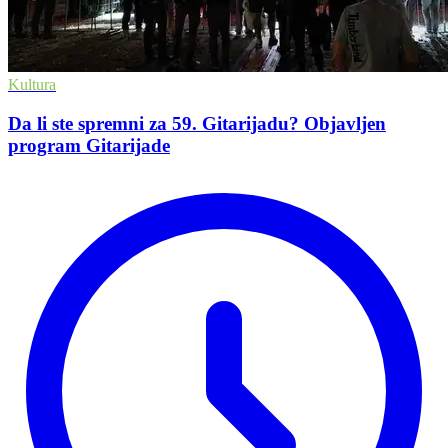
Kultura
Da li ste spremni za 59. Gitarijadu? Objavljen
program Gitarijade