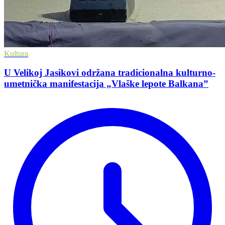
Kultura
U Velikoj Jasikovi održana tradicionalna kulturno-
umetnička manifestacija „Vlaške lepote Balkana”