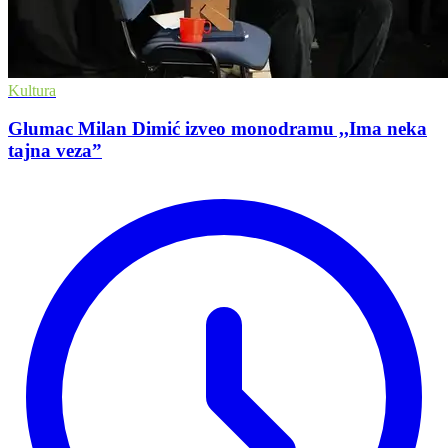
Kultura
Glumac Milan Dimić izveo monodramu ,,Ima neka
tajna veza”