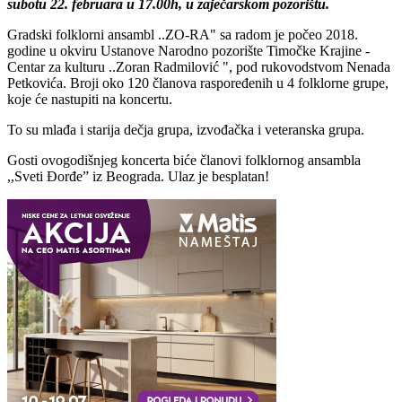
subotu 22. februara u 17.00h, u zaječarskom pozorištu.
Gradski folklorni ansambl ..ZO-RA" sa radom je počeo 2018.
godine u okviru Ustanove Narodno pozorište Timočke Krajine -
Centar za kulturu ..Zoran Radmilović ", pod rukovodstvom Nenada
Petkovića. Broji oko 120 članova raspoređenih u 4 folklorne grupe,
koje će nastupiti na koncertu.
To su mlađa i starija dečja grupa, izvođačka i veteranska grupa.
Gosti ovogodišnjeg koncerta biće članovi folklornog ansambla
,,Sveti Đorđe” iz Beograda. Ulaz je besplatan!