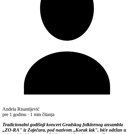
Anđela Risantijević
pre 1 godinu
·
1 min čitanja
Tradicionalni godišnji koncert Gradskog folklornog ansambla
„ZO-RA" iz Zaječara, pod nazivom ,,Korak lak", biće održan u