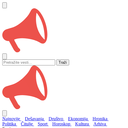
Traži
Najnovije
Dešavanja
Društvo
Ekonomija
Hronika
Politika
Čitulje
Sport
Horoskop
Kultura
Arhiva