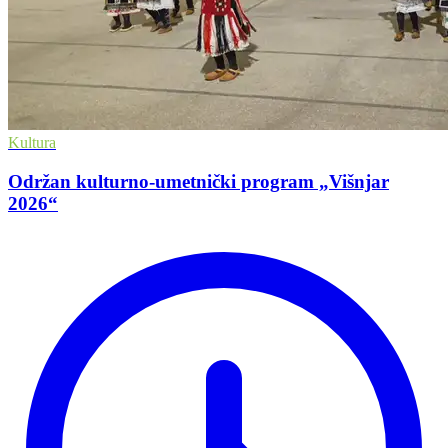
Kultura
Održan kulturno-umetnički program „Višnjar
2026“