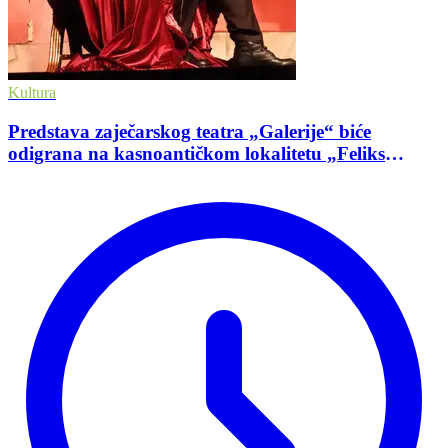
Kultura
Predstava zaječarskog teatra „Galerije“ biće
odigrana na kasnoantičkom lokalitetu „Feliks
Romulijana“