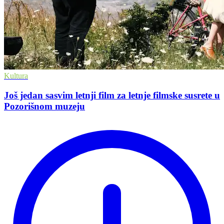
Kultura
Još jedan sasvim letnji film za letnje filmske susrete u
Pozorišnom muzeju