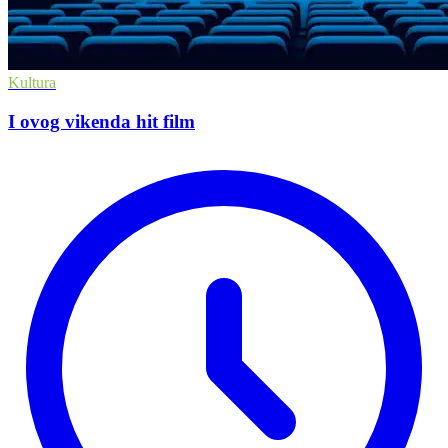
Kultura
I ovog vikenda hit film