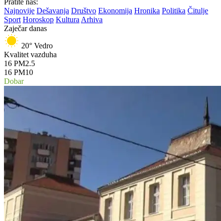
Pratite nas:
Najnovije
Dešavanja
Društvo
Ekonomija
Hronika
Politika
Čitulje
Sport
Horoskop
Kultura
Arhiva
Zaječar danas
20°
Vedro
Kvalitet vazduha
16
PM2.5
16
PM10
Dobar