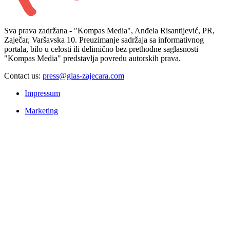
Sva prava zadržana - "Kompas Media", Anđela Risantijević, PR,
Zaječar, Varšavska 10. Preuzimanje sadržaja sa informativnog
portala, bilo u celosti ili delimično bez prethodne saglasnosti
"Kompas Media" predstavlja povredu autorskih prava.
Contact us:
press@glas-zajecara.com
Impressum
Marketing