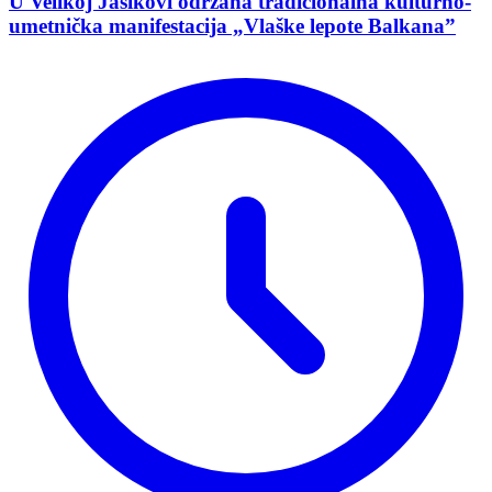
U Velikoj Jasikovi održana tradicionalna kulturno-
umetnička manifestacija „Vlaške lepote Balkana”