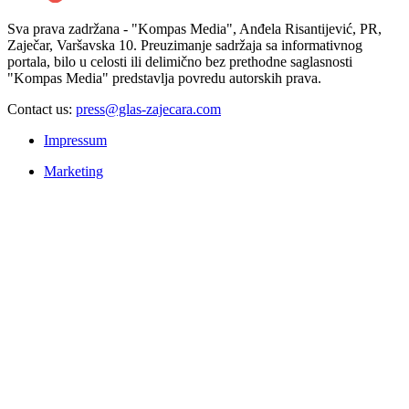
Sva prava zadržana - "Kompas Media", Anđela Risantijević, PR,
Zaječar, Varšavska 10. Preuzimanje sadržaja sa informativnog
portala, bilo u celosti ili delimično bez prethodne saglasnosti
"Kompas Media" predstavlja povredu autorskih prava.
Contact us:
press@glas-zajecara.com
Impressum
Marketing