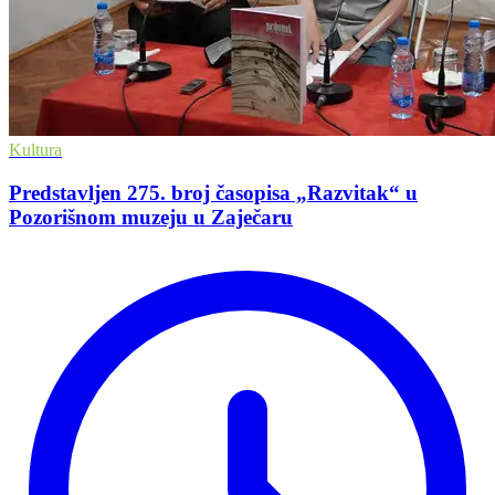
Kultura
Predstavljen 275. broj časopisa „Razvitak“ u
Pozorišnom muzeju u Zaječaru