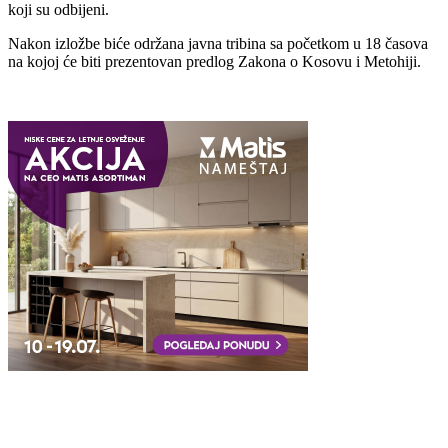
koji su odbijeni.
Nakon izložbe biće održana javna tribina sa početkom u 18 časova
na kojoj će biti prezentovan predlog Zakona o Kosovu i Metohiji.