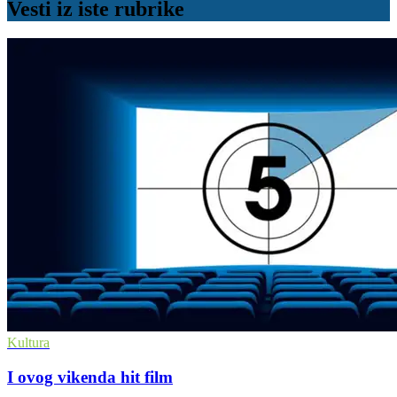
Vesti iz iste rubrike
Kultura
I ovog vikenda hit film