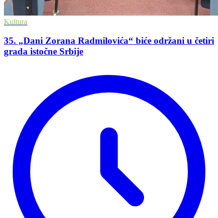
Kultura
35. „Dani Zorana Radmilovića“ biće održani u četiri
grada istočne Srbije