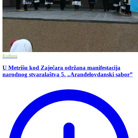
Kultura
U Metrišu kod Zaječara održana manifestacija
narodnog stvaralaštva 5. „Aranđelovdanski saborˮ