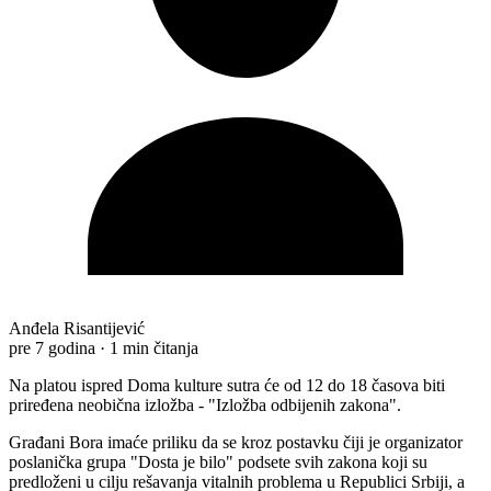
Anđela Risantijević
pre 7 godina
·
1 min čitanja
Na platou ispred Doma kulture sutra će od 12 do 18 časova biti
priređena neobična izložba - "Izložba odbijenih zakona".
Građani Bora imaće priliku da se kroz postavku čiji je organizator
poslanička grupa "Dosta je bilo" podsete svih zakona koji su
predloženi u cilju rešavanja vitalnih problema u Republici Srbiji, a