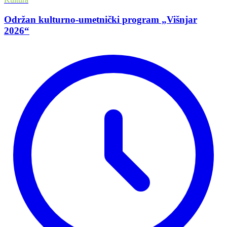
Održan kulturno-umetnički program „Višnjar
2026“