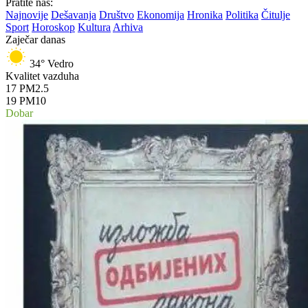
Pratite nas:
Najnovije
Dešavanja
Društvo
Ekonomija
Hronika
Politika
Čitulje
Sport
Horoskop
Kultura
Arhiva
Zaječar danas
34°
Vedro
Kvalitet vazduha
17
PM2.5
19
PM10
Dobar