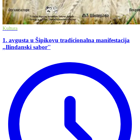
Kultura
1. avgusta u Šipikovu tradicionalna manifestacija
,,Ilindanski sabor''