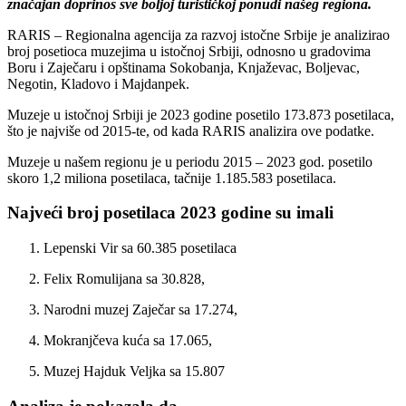
značajan doprinos sve boljoj turističkoj ponudi našeg regiona.
RARIS – Regionalna agencija za razvoj istočne Srbije je analizirao
broj posetioca muzejima u istočnoj Srbiji, odnosno u gradovima
Boru i Zaječaru i opštinama Sokobanja, Knjaževac, Boljevac,
Negotin, Kladovo i Majdanpek.
Muzeje u istočnoj Srbiji je 2023 godine posetilo 173.873 posetilaca,
što je najviše od 2015-te, od kada RARIS analizira ove podatke.
Muzeje u našem regionu je u periodu 2015 – 2023 god. posetilo
skoro 1,2 miliona posetilaca, tačnije 1.185.583 posetilaca.
Najveći broj posetilaca 2023 godine su imali
Lepenski Vir sa 60.385 posetilaca
Felix Romulijana sa 30.828,
Narodni muzej Zaječar sa 17.274,
Mokranjčeva kuća sa 17.065,
Muzej Hajduk Veljka sa 15.807