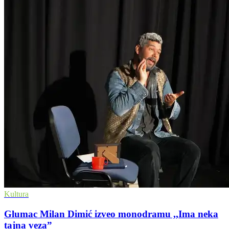
Kultura
Glumac Milan Dimić izveo monodramu ,,Ima neka
tajna veza”