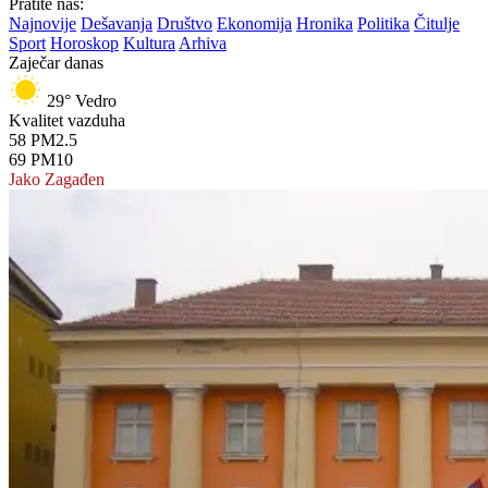
Pratite nas:
Najnovije
Dešavanja
Društvo
Ekonomija
Hronika
Politika
Čitulje
Sport
Horoskop
Kultura
Arhiva
Zaječar danas
29°
Vedro
Kvalitet vazduha
58
PM2.5
69
PM10
Jako Zagađen