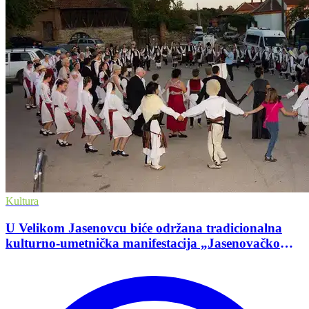
Kultura
U Velikom Jasenovcu biće održana tradicionalna
kulturno-umetnička manifestacija „Jasenovačko
leto”