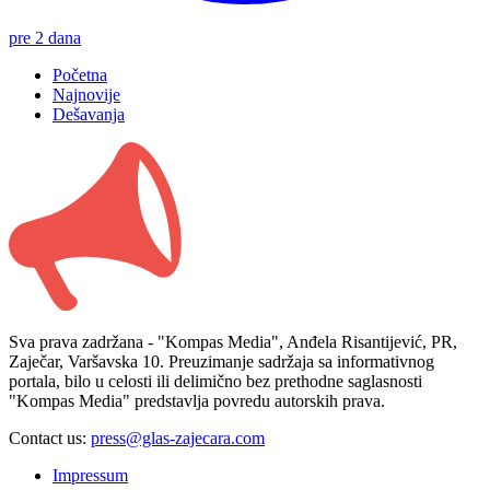
pre 2 dana
Početna
Najnovije
Dešavanja
Sva prava zadržana - "Kompas Media", Anđela Risantijević, PR,
Zaječar, Varšavska 10. Preuzimanje sadržaja sa informativnog
portala, bilo u celosti ili delimično bez prethodne saglasnosti
"Kompas Media" predstavlja povredu autorskih prava.
Contact us:
press@glas-zajecara.com
Impressum