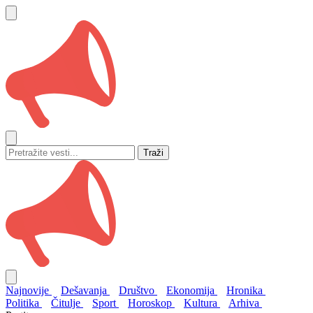
Traži
Najnovije
Dešavanja
Društvo
Ekonomija
Hronika
Politika
Čitulje
Sport
Horoskop
Kultura
Arhiva