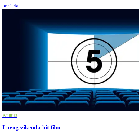
pre 1 dan
Kultura
I ovog vikenda hit film