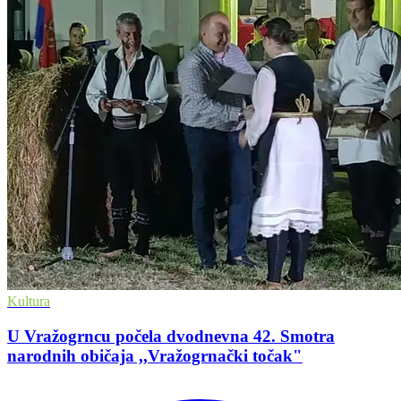
Kultura
U Vražogrncu počela dvodnevna 42. Smotra
narodnih običaja ,,Vražogrnački točak"