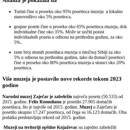
Analiza je pokazala da
Turisti čine u proseku oko 95% posetioca muzeja a lokalno
stanovništvo oko 5% posetioca.
grupne posete čine u proseku oko 65% posetioca muzeja, dok
individualne čine oko 35%. Može se uočiti porast
individualnih poseta u odnosu na prethodnu godinu, za oko
5%..
raste broj stranih posetilaca muzeja u istočnoj Srbiji za oko
5% u odnosu na prethodnu godinu, tako da domaći posetioci
čine u proseku oko 80% posetioca muzeja a stranci oko 20%
posetioca.
Više muzeja je postavilo nove rekorde tokom 2023
godine
Narodni muzej Zaječar je zabeležio
najveću posetu (50.533) od
2015. godine.
Felix Romulianu
je posetilo 27.905 domaćih
posetilaca, što je najviše od 2015. godine.
Muzej
u Zaječaru je
posetilo ukupno 17.247 posetioca, od čega su 16.123 domaćih. Oba
podatka predstavljaju rekord od 2015. godine.
Muzeji na teritoriji opštine Knjaževac
su zajedno zabeležili