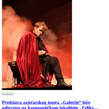
Kultura
Predstava zaječarskog teatra „Galerije“ biće
odigrana na kasnoantičkom lokalitetu „Feliks