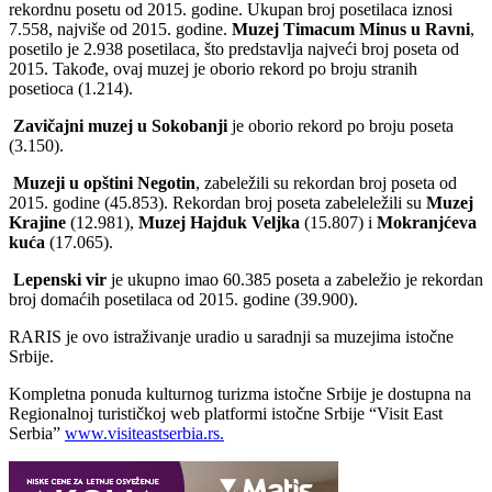
rekordnu posetu od 2015. godine. Ukupan broj posetilaca iznosi
7.558, najviše od 2015. godine.
Muzej Timacum Minus u Ravni
,
posetilo je 2.938 posetilaca, što predstavlja najveći broj poseta od
2015. Takođe, ovaj muzej je oborio rekord po broju stranih
posetioca (1.214).
Zavičajni muzej u Sokobanji
je oborio rekord po broju poseta
(3.150).
Muzeji u opštini Negotin
, zabeležili su rekordan broj poseta od
2015. godine (45.853). Rekordan broj poseta zabeleležili su
Muzej
Krajine
(12.981),
Muzej Hajduk Veljka
(15.807) i
Mokranjćeva
kuća
(17.065).
Lepenski vir
je ukupno imao 60.385 poseta a zabeležio je rekordan
broj domaćih posetilaca od 2015. godine (39.900).
RARIS je ovo istraživanje uradio u saradnji sa muzejima istočne
Srbije.
Kompletna ponuda kulturnog turizma istočne Srbije je dostupna na
Regionalnoj turističkoj web platformi istočne Srbije “Visit East
Serbia”
www.visiteastserbia.rs.