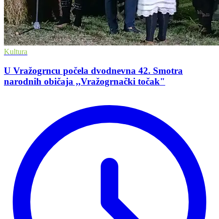
Kultura
U Vražogrncu počela dvodnevna 42. Smotra
narodnih običaja ,,Vražogrnački točak"