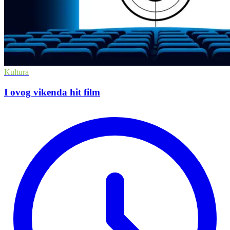
Kultura
I ovog vikenda hit film