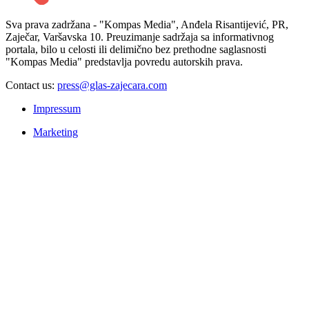
Sva prava zadržana - "Kompas Media", Anđela Risantijević, PR,
Zaječar, Varšavska 10. Preuzimanje sadržaja sa informativnog
portala, bilo u celosti ili delimično bez prethodne saglasnosti
"Kompas Media" predstavlja povredu autorskih prava.
Contact us:
press@glas-zajecara.com
Impressum
Marketing