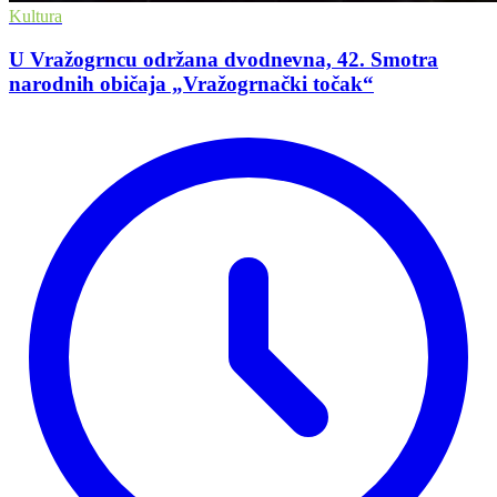
Kultura
U Vražogrncu održana dvodnevna, 42. Smotra
narodnih običaja „Vražogrnački točak“