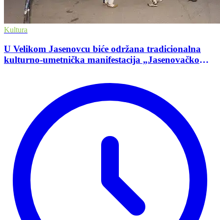
Kultura
U Velikom Jasenovcu biće održana tradicionalna
kulturno-umetnička manifestacija „Jasenovačko
leto”