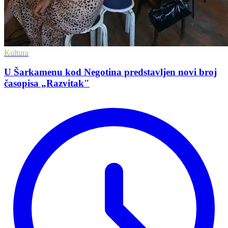
Kultura
U Šarkamenu kod Negotina predstavljen novi broj
časopisa „Razvitak"