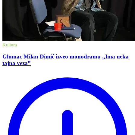
Kultura
Glumac Milan Dimić izveo monodramu ,,Ima neka
tajna veza”