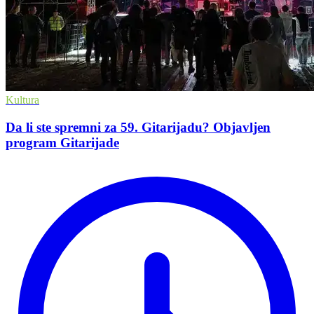
Kultura
Da li ste spremni za 59. Gitarijadu? Objavljen
program Gitarijade