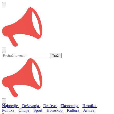
Traži
Najnovije
Dešavanja
Društvo
Ekonomija
Hronika
Politika
Čitulje
Sport
Horoskop
Kultura
Arhiva