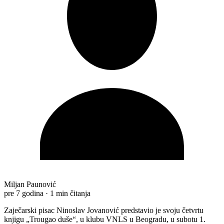
Miljan Paunović
pre 7 godina
·
1 min čitanja
Zaječarski pisac Ninoslav Jovanović predstavio je svoju četvrtu
knjigu „Trougao duše“, u klubu VNLS u Beogradu, u subotu 1.