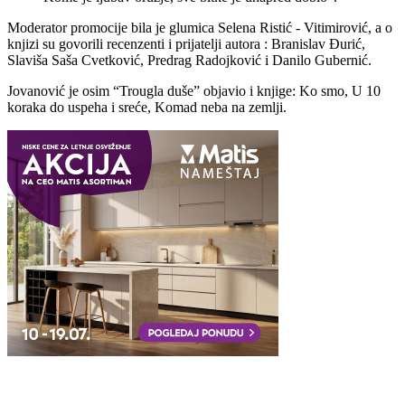
Moderator promocije bila je glumica Selena Ristić - Vitimirović, a o
knjizi su govorili recenzenti i prijatelji autora : Branislav Đurić,
Slaviša Saša Cvetković, Predrag Radojković i Danilo Gubernić.
Jovanović je osim “Trougla duše” objavio i knjige: Ko smo, U 10
koraka do uspeha i sreće, Komad neba na zemlji.