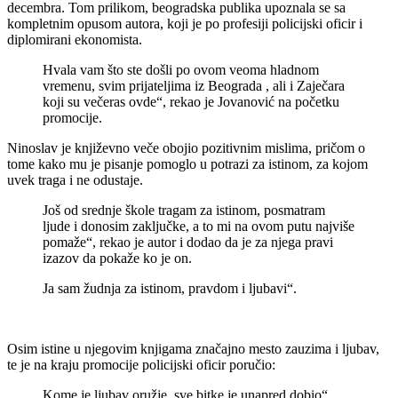
decembra. Tom prilikom, beogradska publika upoznala se sa
kompletnim opusom autora, koji je po profesiji policijski oficir i
diplomirani ekonomista.
Hvala vam što ste došli po ovom veoma hladnom
vremenu, svim prijateljima iz Beograda , ali i Zaječara
koji su večeras ovde“, rekao je Jovanović na početku
promocije.
Ninoslav je književno veče obojio pozitivnim mislima, pričom o
tome kako mu je pisanje pomoglo u potrazi za istinom, za kojom
uvek traga i ne odustaje.
Još od srednje škole tragam za istinom, posmatram
ljude i donosim zaključke, a to mi na ovom putu najviše
pomaže“, rekao je autor i dodao da je za njega pravi
izazov da pokaže ko je on.
Ja sam žudnja za istinom, pravdom i ljubavi“.
Osim istine u njegovim knjigama značajno mesto zauzima i ljubav,
te je na kraju promocije policijski oficir poručio:
Kome je ljubav oružje, sve bitke je unapred dobio“.