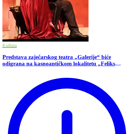
Kultura
Predstava zaječarskog teatra „Galerije“ biće
odigrana na kasnoantičkom lokalitetu „Feliks
Romulijana“