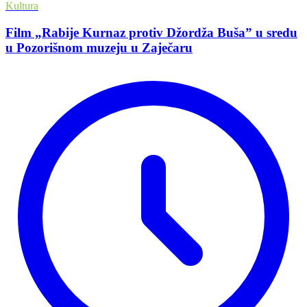
Kultura
Film „Rabije Kurnaz protiv Džordža Buša” u sredu
u Pozorišnom muzeju u Zaječaru