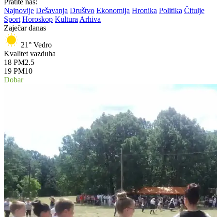
Pratite nas:
Najnovije
Dešavanja
Društvo
Ekonomija
Hronika
Politika
Čitulje
Sport
Horoskop
Kultura
Arhiva
Zaječar danas
21°
Vedro
Kvalitet vazduha
18
PM2.5
19
PM10
Dobar