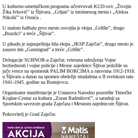
U kulturno-umetničkom programu učestvovali KUD-ovi: „Živojin
Žika Ivković” iz Šljivara, „Grljan” iz istoimenog mesta i „Aleksa
Nikolićˮ iz Osnića .
U malom fudbalu prvo mesto osvojila je ekipa „Grlište”, drugo
„Brazilci” a treće „Šljivar”.
U pikadu je najuspešnija bila ekipa „JKSP Zaječar”, drugo mesto je
zauzeo tim „Gamzigrad” a treće „Grlište”.
Delegacije SUBNOR-а Zaječar, veteranа udruženja Vojne
bezbednosti i vojne policije i Mesne zajednice Šljivar položile su
juče vence na spomenik PALIM BORCIMA u ratovima 1912-1918.
u Šljivaru a danas na spomen obeležje stradalima u II svetskom ratu
1941-1945. godine na Bratujevcu.
Organizator manifestacije je Ustanova Narodno pozorište Timočke
Krajine-Centar za kulturu „Zoran Radmilović”, u saradnji sa
Sportskim savezom grada Zaječara i Mesnom zajednicom Šljivar.
Pokrovitelj je Grad Zaječar.