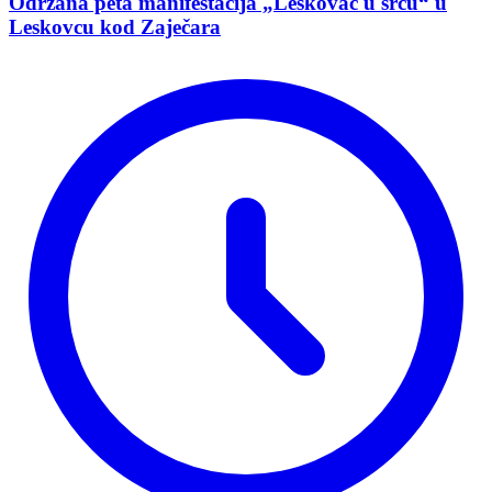
Održana peta manifestacija „Leskovac u srcu“ u
Leskovcu kod Zaječara