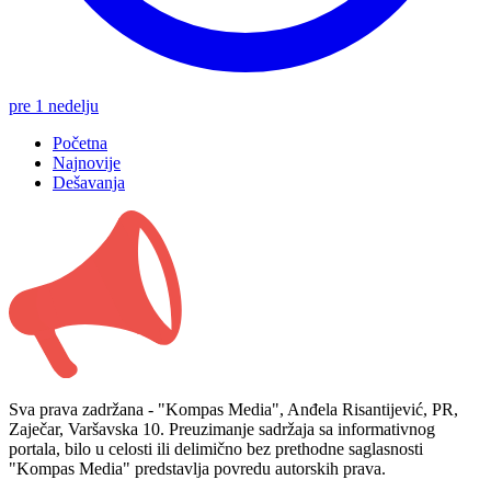
pre 1 nedelju
Početna
Najnovije
Dešavanja
Sva prava zadržana - "Kompas Media", Anđela Risantijević, PR,
Zaječar, Varšavska 10. Preuzimanje sadržaja sa informativnog
portala, bilo u celosti ili delimično bez prethodne saglasnosti
"Kompas Media" predstavlja povredu autorskih prava.