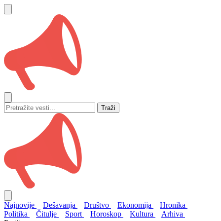
Traži
Najnovije
Dešavanja
Društvo
Ekonomija
Hronika
Politika
Čitulje
Sport
Horoskop
Kultura
Arhiva