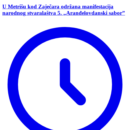
U Metrišu kod Zaječara održana manifestacija
narodnog stvaralaštva 5. „Aranđelovdanski saborˮ