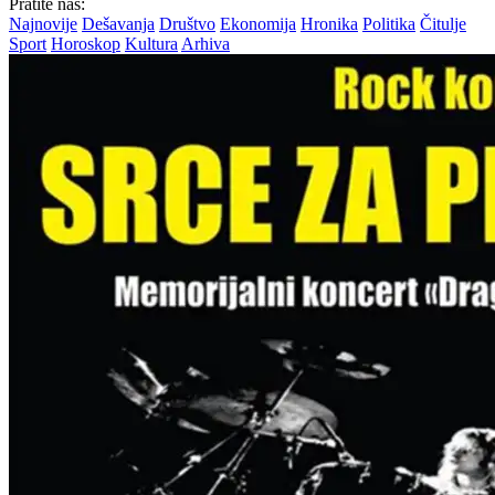
Pratite nas:
Najnovije
Dešavanja
Društvo
Ekonomija
Hronika
Politika
Čitulje
Sport
Horoskop
Kultura
Arhiva