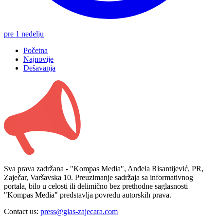
pre 1 nedelju
Početna
Najnovije
Dešavanja
Sva prava zadržana - "Kompas Media", Anđela Risantijević, PR,
Zaječar, Varšavska 10. Preuzimanje sadržaja sa informativnog
portala, bilo u celosti ili delimično bez prethodne saglasnosti
"Kompas Media" predstavlja povredu autorskih prava.
Contact us:
press@glas-zajecara.com