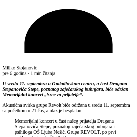
Miljko Stojanović
pre 6 godina
·
1 min čitanja
U sredu 11. septembra u Omladinskom centru, u čast Dragana
Stepanovića Stepe, poznatog zaječarskog bubnjara, biće održan
Memorijalni koncert „Srce za prijatelje“.
Akustična svirka grupe Revolt biće održana u sredu 11. septembra
sa početkom u 21 čas, a ulaz je besplatan.
Memorijalni koncert u čast našeg prijatelja Dragana
Stepanovića Stepe, poznatog zaječarskog bubnjara i
psihiloga OŠ Ljuba Nešić, Grupa REVOLT, po prvi