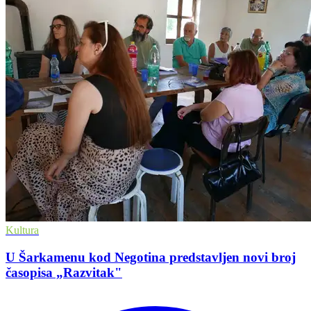
Kultura
U Šarkamenu kod Negotina predstavljen novi broj
časopisa „Razvitak"