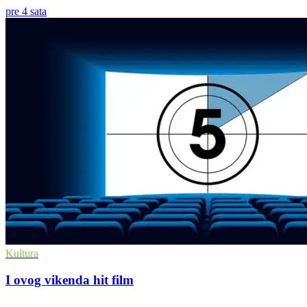
pre 4 sata
Kultura
I ovog vikenda hit film