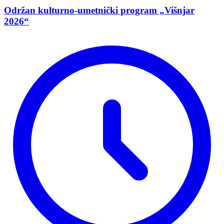
Održan kulturno-umetnički program „Višnjar
2026“