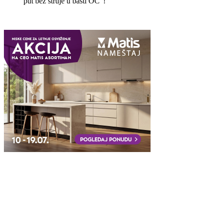
put bez struje u bašti OC"!