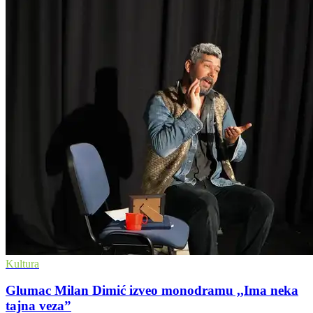
Kultura
Glumac Milan Dimić izveo monodramu ,,Ima neka
tajna veza”