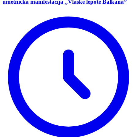
umetnička manifestacija „Vlaške lepote Balkana”