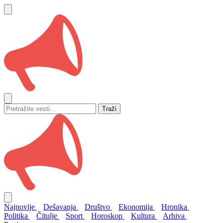
Traži
Najnovije
Dešavanja
Društvo
Ekonomija
Hronika
Politika
Čitulje
Sport
Horoskop
Kultura
Arhiva