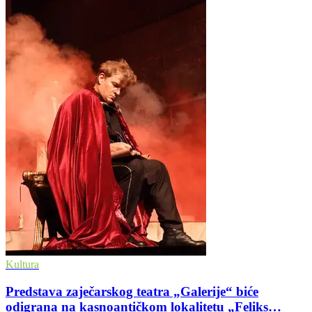
Kultura
Predstava zaječarskog teatra „Galerije“ biće
odigrana na kasnoantičkom lokalitetu „Feliks