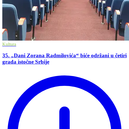
Kultura
35. „Dani Zorana Radmilovića“ biće održani u četiri
grada istočne Srbije