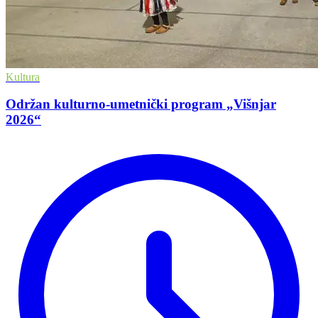
Kultura
Održan kulturno-umetnički program „Višnjar
2026“