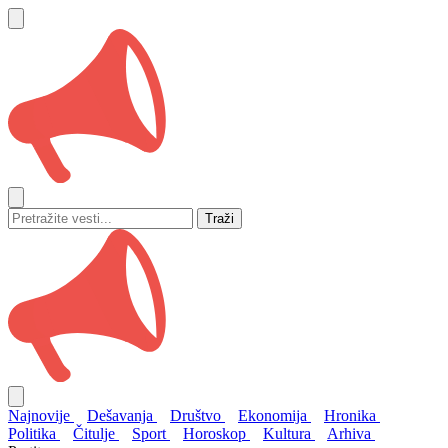
Traži
Najnovije
Dešavanja
Društvo
Ekonomija
Hronika
Politika
Čitulje
Sport
Horoskop
Kultura
Arhiva