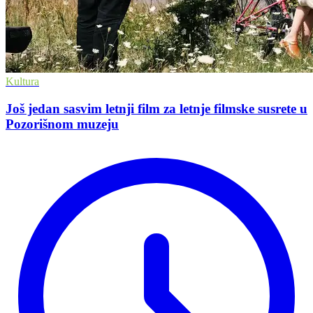
Kultura
Još jedan sasvim letnji film za letnje filmske susrete u
Pozorišnom muzeju