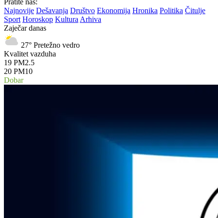
Pratite nas:
Najnovije
Dešavanja
Društvo
Ekonomija
Hronika
Politika
Čitulje
Sport
Horoskop
Kultura
Arhiva
Zaječar danas
27°
Pretežno vedro
Kvalitet vazduha
19
PM2.5
20
PM10
Dobar