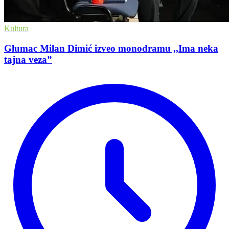
Kultura
Glumac Milan Dimić izveo monodramu ,,Ima neka
tajna veza”