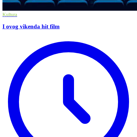
Kultura
I ovog vikenda hit film