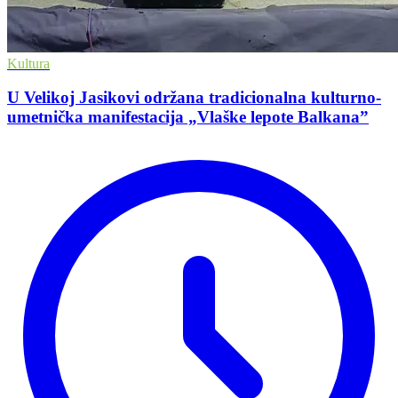
Kultura
U Velikoj Jasikovi održana tradicionalna kulturno-
umetnička manifestacija „Vlaške lepote Balkana”