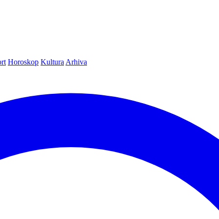
rt
Horoskop
Kultura
Arhiva