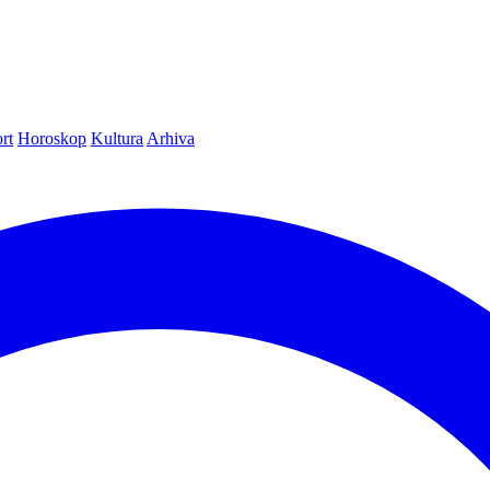
rt
Horoskop
Kultura
Arhiva