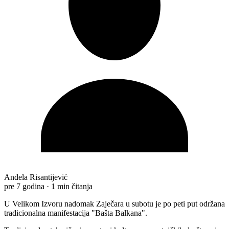
Anđela Risantijević
pre 7 godina
·
1 min čitanja
U Velikom Izvoru nadomak Zaječara u subotu je po peti put održana
tradicionalna manifestacija "Bašta Balkana".