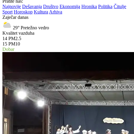
Pratite nas:
Najnovije
Dešavanja
Društvo
Ekonomija
Hronika
Politika
Čitulje
Sport
Horoskop
Kultura
Arhiva
Zaječar danas
29°
Pretežno vedro
Kvalitet vazduha
14
PM2.5
15
PM10
Dobar