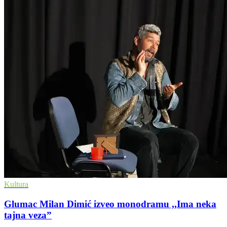
Kultura
Glumac Milan Dimić izveo monodramu ,,Ima neka
tajna veza”