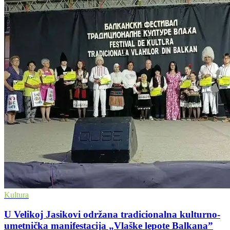
Kultura
U Velikoj Jasikovi održana tradicionalna kulturno-
umetnička manifestacija „Vlaške lepote Balkana”