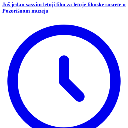
Još jedan sasvim letnji film za letnje filmske susrete u
Pozorišnom muzeju