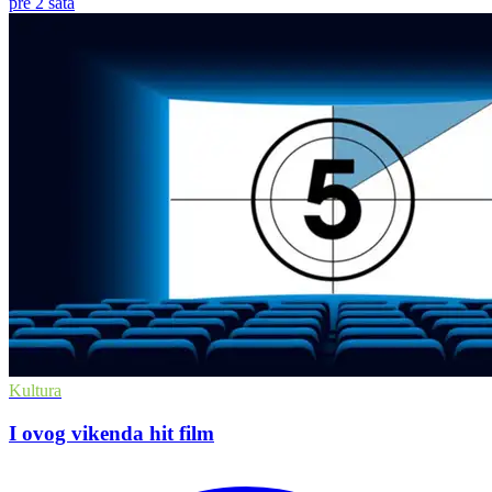
pre 2 sata
Kultura
I ovog vikenda hit film