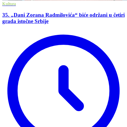
Kultura
35. „Dani Zorana Radmilovića“ biće održani u četiri
grada istočne Srbije