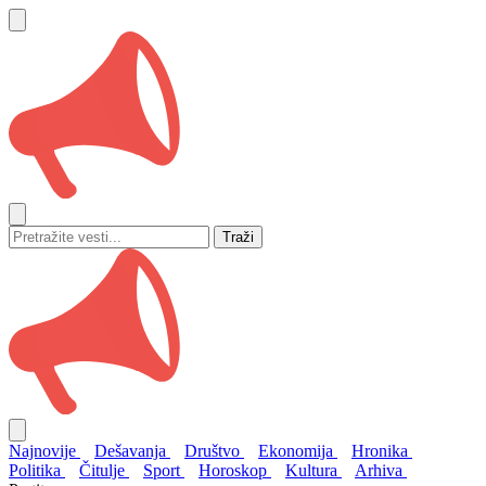
Traži
Najnovije
Dešavanja
Društvo
Ekonomija
Hronika
Politika
Čitulje
Sport
Horoskop
Kultura
Arhiva