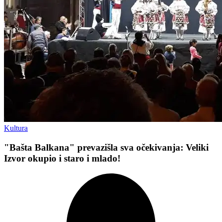
Kultura
"Bašta Balkana" prevazišla sva očekivanja: Veliki
Izvor okupio i staro i mlado!