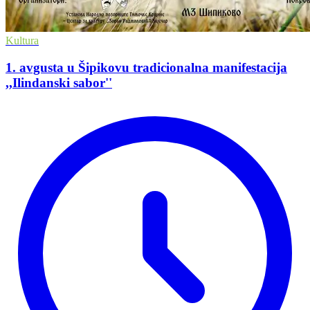
Kultura
1. avgusta u Šipikovu tradicionalna manifestacija
,,Ilindanski sabor''