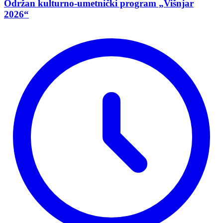
Održan kulturno-umetnički program „Višnjar
2026“