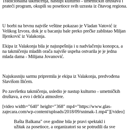
Tradicionalna takmičenja, nastupi kulturno - umetničkih društava i
prateći program, okupili su posetioce svih uzrasta iz čitavog regiona.
U borbi na brvnu najviše veštine pokazao je Vladan Vatović iz
Velikog Izvora, dok je u bacanju bale preko prečke zablistao
Miljan
Iljenković iz Valakonja.
Ekipa iz Valakonja bila je najuspešnija i u nadvlačenju konopca, a
na takmičenju mladih orača najviše uspeha ostvarila je je jedna
mlada dama - Milijana Jovanović.
Najukusniju sarmu pripremila je ekipa iz Valakonja, predvođena
Slavišom Ilićem.
Po završetku takmičenja, usledio je nastup kulturno - umetničkih
društava, a evo i delića atmosfere.
[video width="640" height="368" mp4="https://www.glas-
zajecara.com/wp-content/uploads/2018/09/snimak-1.mp4"][/video]
Bašta Balkana" ove godine bila je pravi spektakl i
užitak za posetioce, a organizatori su se potrudili da sve