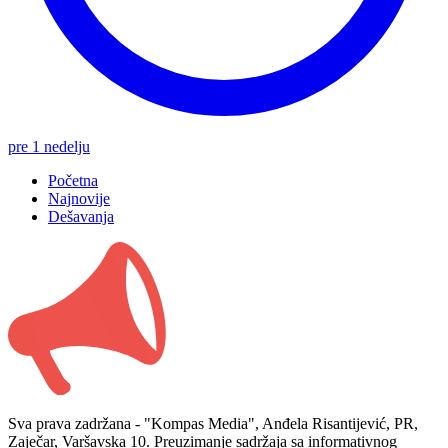
pre 1 nedelju
Početna
Najnovije
Dešavanja
Sva prava zadržana - "Kompas Media", Anđela Risantijević, PR,
Zaječar, Varšavska 10. Preuzimanje sadržaja sa informativnog