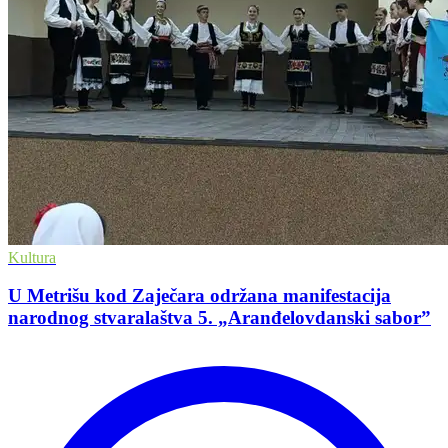
Kultura
U Metrišu kod Zaječara održana manifestacija
narodnog stvaralaštva 5. „Aranđelovdanski saborˮ