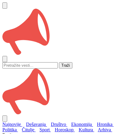
Traži
Najnovije
Dešavanja
Društvo
Ekonomija
Hronika
Politika
Čitulje
Sport
Horoskop
Kultura
Arhiva