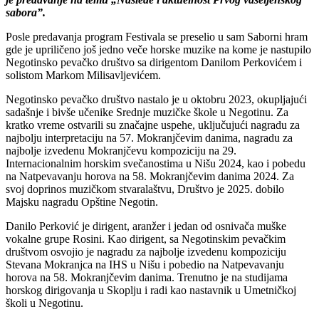
sabora”.
Posle predavanja program Festivala se preselio u sam Saborni hram
gde je upriličeno još jedno veče horske muzike na kome je nastupilo
Negotinsko pevačko društvo sa dirigentom Danilom Perkovićem i
solistom Markom Milisavljevićem.
Negotinsko pevačko društvo nastalo je u oktobru 2023, okupljajući
sadašnje i bivše učenike Srednje muzičke škole u Negotinu. Za
kratko vreme ostvarili su značajne uspehe, uključujući nagradu za
najbolju interpretaciju na 57. Mokranjčevim danima, nagradu za
najbolje izvedenu Mokranjčevu kompoziciju na 29.
Internacionalnim horskim svečanostima u Nišu 2024, kao i pobedu
na Natpevavanju horova na 58. Mokranjčevim danima 2024. Za
svoj doprinos muzičkom stvaralaštvu, Društvo je 2025. dobilo
Majsku nagradu Opštine Negotin.
Danilo Perković je dirigent, aranžer i jedan od osnivača muške
vokalne grupe Rosini. Kao dirigent, sa Negotinskim pevačkim
društvom osvojio je nagradu za najbolje izvedenu kompoziciju
Stevana Mokranjca na IHS u Nišu i pobedio na Natpevavanju
horova na 58. Mokranjčevim danima. Trenutno je na studijama
horskog dirigovanja u Skoplju i radi kao nastavnik u Umetničkoj
školi u Negotinu.