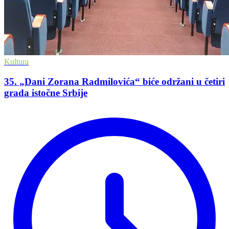
Kultura
35. „Dani Zorana Radmilovića“ biće održani u četiri
grada istočne Srbije