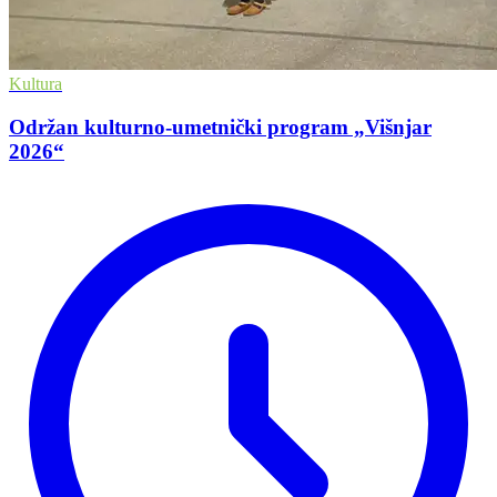
Kultura
Održan kulturno-umetnički program „Višnjar
2026“