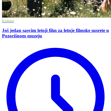
Kultura
Još jedan sasvim letnji film za letnje filmske susrete u
Pozorišnom muzeju