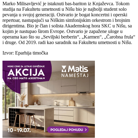
Marko Milisavljević je istaknuti bas-bariton iz Knjaževca. Tokom
studija na Fakultetu umetnosti u Nišu bio je najbolji student solo
pevanja u svojoj generaciji. Ostvario je bogat koncertni i operski
repertoar, nastupajući sa Niškim simfonijskim orkestrom i brojnim
dirigentima. Bio je član i solista Akademskog hora SKC u Nišu, sa
kojim je nastupao širom Evrope. Ostvario je zapažene uloge u
operama kao što su „Seviljski berberin“, „Karmen“, „Čarobna frula“
i druge. Od 2019. radi kao saradnik na Fakultetu umetnosti u Nišu.
Izvor: Eparhija timočka