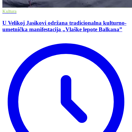
Kultura
U Velikoj Jasikovi održana tradicionalna kulturno-
umetnička manifestacija „Vlaške lepote Balkana”