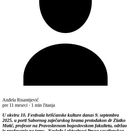
Anđela Risantijević
pre 11 meseci
·
1 min čitanja
U okviru 10. Festivala hrišćanske kulture danas 9. septembra
2025. u porti Sabornog zaječarskog hrama protođakon dr Zlatko
Matić, profesor na Pravoslavnom bogoslovskom fakultetu, održao
je predavanje na temu „Nasleđe i aktuelnost Prvog vaseljenskog