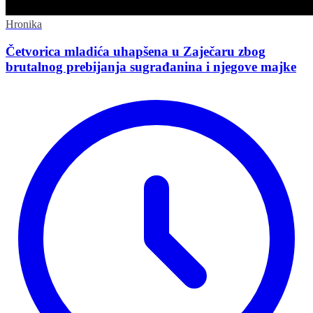
Hronika
Četvorica mladića uhapšena u Zaječaru zbog
brutalnog prebijanja sugrađanina i njegove majke