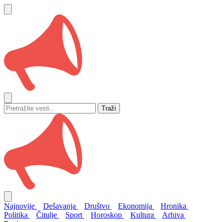
Traži
Najnovije
Dešavanja
Društvo
Ekonomija
Hronika
Politika
Čitulje
Sport
Horoskop
Kultura
Arhiva