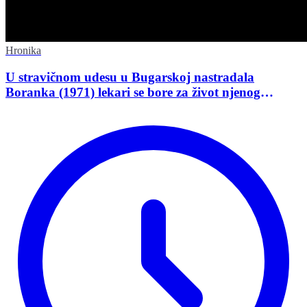
Hronika
U stravičnom udesu u Bugarskoj nastradala
Boranka (1971) lekari se bore za život njenog
supruga