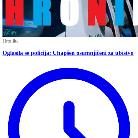
Hronika
Oglasila se policija: Uhapšen osumnjičeni za ubistvo