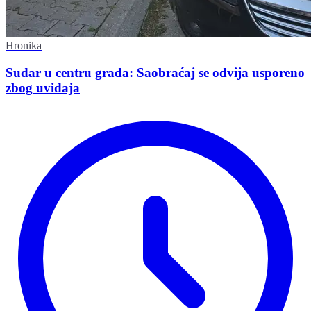
Hronika
Sudar u centru grada: Saobraćaj se odvija usporeno
zbog uviđaja