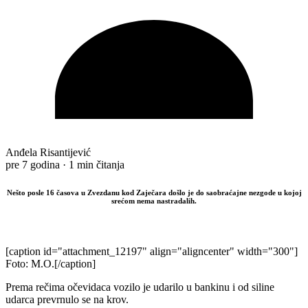
Anđela Risantijević
pre 7 godina
·
1 min čitanja
Nešto posle 16 časova u Zvezdanu kod Zaječara došlo je do saobraćajne nezgode u kojoj
srećom nema nastradalih.
[caption id="attachment_12197" align="aligncenter" width="300"]
Foto: M.O.[/caption]
Prema rečima očevidaca vozilo je udarilo u bankinu i od siline
udarca prevrnulo se na krov.