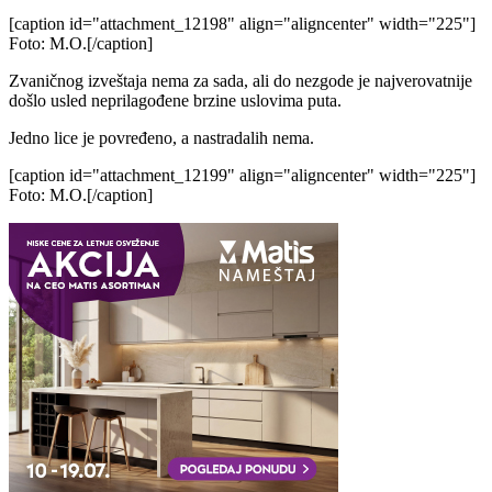
[caption id="attachment_12198" align="aligncenter" width="225"]
Foto: M.O.[/caption]
Zvaničnog izveštaja nema za sada, ali do nezgode je najverovatnije
došlo usled neprilagođene brzine uslovima puta.
Jedno lice je povređeno, a nastradalih nema.
[caption id="attachment_12199" align="aligncenter" width="225"]
Foto: M.O.[/caption]