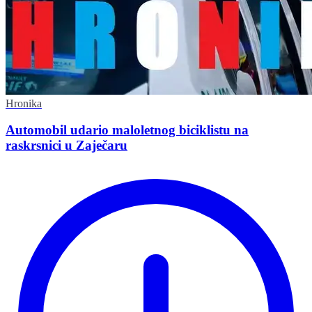
Hronika
Automobil udario maloletnog biciklistu na
raskrsnici u Zaječaru