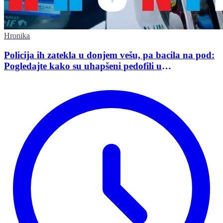
Hronika
Policija ih zatekla u donjem vešu, pa bacila na pod:
Pogledajte kako su uhapšeni pedofili u
međunarodnoj akciji policije u Srbiji