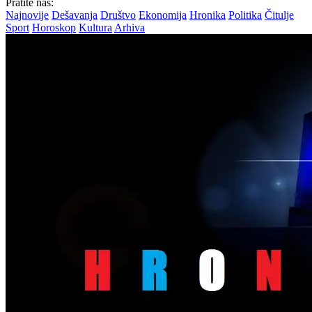
Pratite nas:
Najnovije
Dešavanja
Društvo
Ekonomija
Hronika
Politika
Čitulje
Sport
Horoskop
Kultura
Arhiva