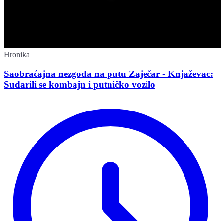
Hronika
Saobraćajna nezgoda na putu Zaječar - Knjaževac:
Sudarili se kombajn i putničko vozilo