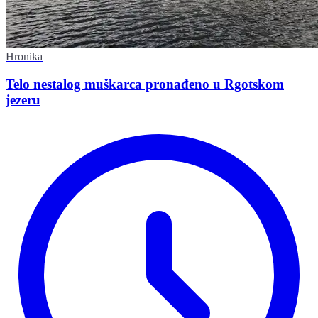
Hronika
Telo nestalog muškarca pronađeno u Rgotskom
jezeru