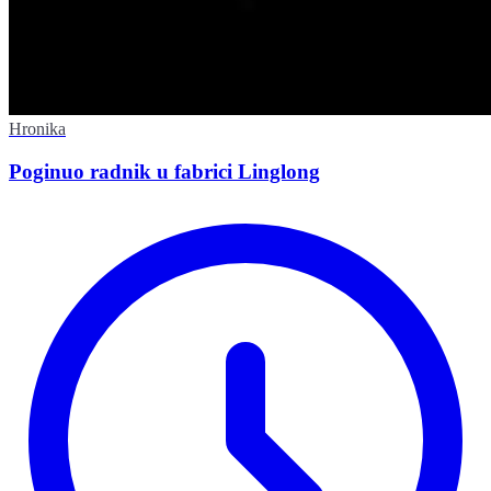
Hronika
Poginuo radnik u fabrici Linglong