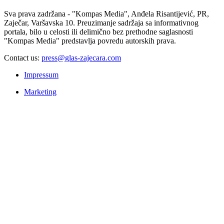
Sva prava zadržana - "Kompas Media", Anđela Risantijević, PR,
Zaječar, Varšavska 10. Preuzimanje sadržaja sa informativnog
portala, bilo u celosti ili delimično bez prethodne saglasnosti
"Kompas Media" predstavlja povredu autorskih prava.
Contact us:
press@glas-zajecara.com
Impressum
Marketing