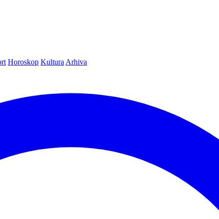
rt
Horoskop
Kultura
Arhiva