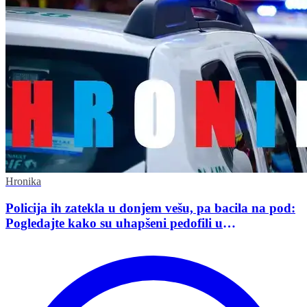
Hronika
Policija ih zatekla u donjem vešu, pa bacila na pod:
Pogledajte kako su uhapšeni pedofili u
međunarodnoj akciji policije u Srbiji