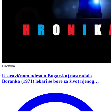
Hronika
U stravičnom udesu u Bugarskoj nastradala
Boranka (1971) lekari se bore za život njenog
supruga