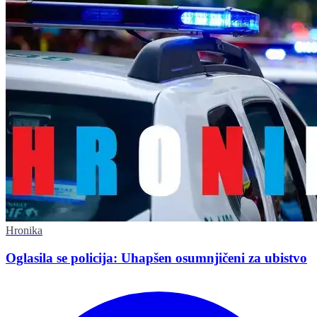
Hronika
Oglasila se policija: Uhapšen osumnjičeni za ubistvo