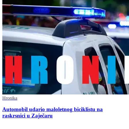
Hronika
Automobil udario maloletnog biciklistu na
raskrsnici u Zaječaru