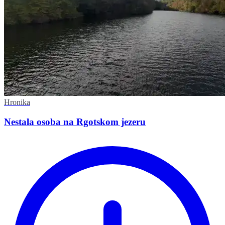
Hronika
Nestala osoba na Rgotskom jezeru