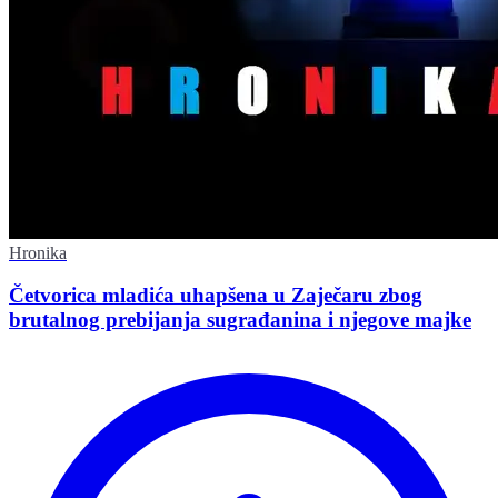
Hronika
Četvorica mladića uhapšena u Zaječaru zbog
brutalnog prebijanja sugrađanina i njegove majke