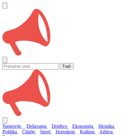
Traži
Najnovije
Dešavanja
Društvo
Ekonomija
Hronika
Politika
Čitulje
Sport
Horoskop
Kultura
Arhiva