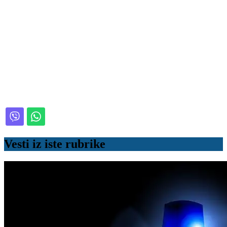
Vesti iz iste rubrike