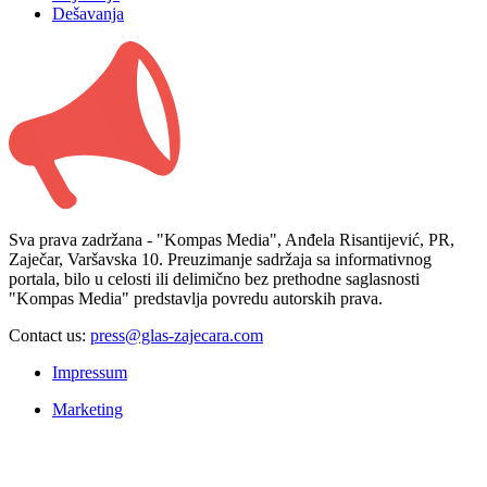
Dešavanja
Sva prava zadržana - "Kompas Media", Anđela Risantijević, PR,
Zaječar, Varšavska 10. Preuzimanje sadržaja sa informativnog
portala, bilo u celosti ili delimično bez prethodne saglasnosti
"Kompas Media" predstavlja povredu autorskih prava.
Contact us:
press@glas-zajecara.com
Impressum
Marketing