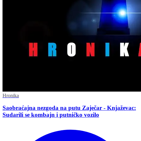
Hronika
Saobraćajna nezgoda na putu Zaječar - Knjaževac:
Sudarili se kombajn i putničko vozilo