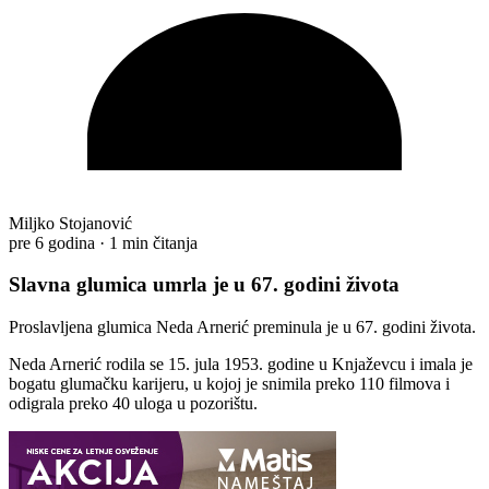
Miljko Stojanović
pre 6 godina
·
1 min čitanja
Slavna glumica umrla je u 67. godini života
Proslavljena glumica Neda Arnerić preminula je u 67. godini života.
Neda Arnerić rodila se 15. jula 1953. godine u Knjaževcu i imala je
bogatu glumačku karijeru, u kojoj je snimila preko 110 filmova i
odigrala preko 40 uloga u pozorištu.