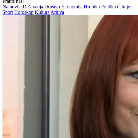
Pratite nas:
Najnovije
Dešavanja
Društvo
Ekonomija
Hronika
Politika
Čitulje
Sport
Horoskop
Kultura
Arhiva