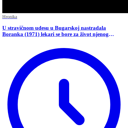
Hronika
U stravičnom udesu u Bugarskoj nastradala
Boranka (1971) lekari se bore za život njenog
supruga