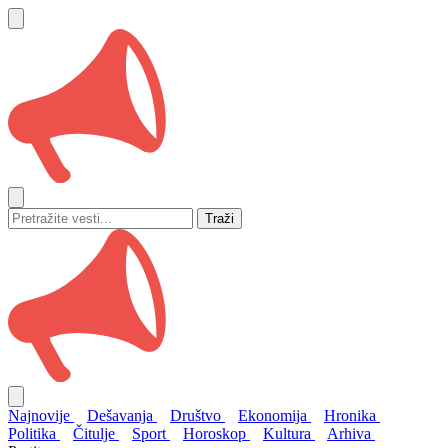
Traži
Najnovije
Dešavanja
Društvo
Ekonomija
Hronika
Politika
Čitulje
Sport
Horoskop
Kultura
Arhiva