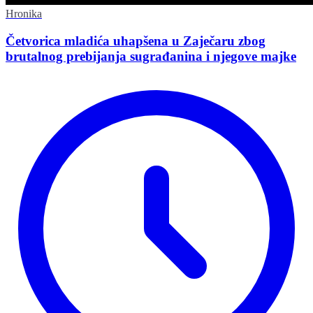
Hronika
Četvorica mladića uhapšena u Zaječaru zbog
brutalnog prebijanja sugrađanina i njegove majke