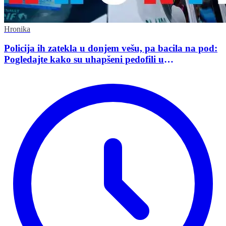
Hronika
Policija ih zatekla u donjem vešu, pa bacila na pod:
Pogledajte kako su uhapšeni pedofili u
međunarodnoj akciji policije u Srbiji