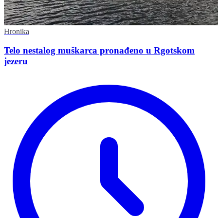
Hronika
Telo nestalog muškarca pronađeno u Rgotskom
jezeru