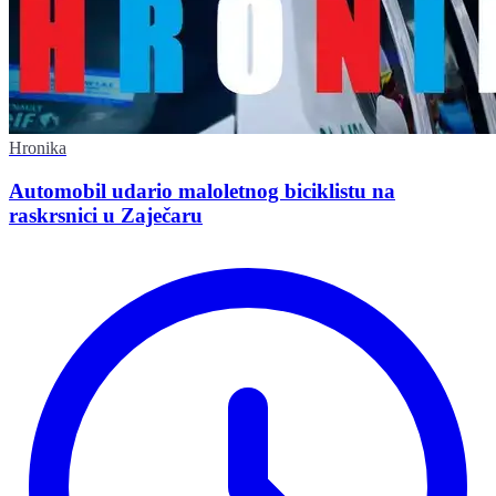
Hronika
Automobil udario maloletnog biciklistu na
raskrsnici u Zaječaru