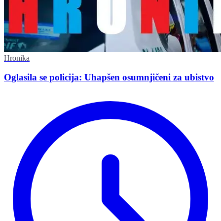
Hronika
Oglasila se policija: Uhapšen osumnjičeni za ubistvo