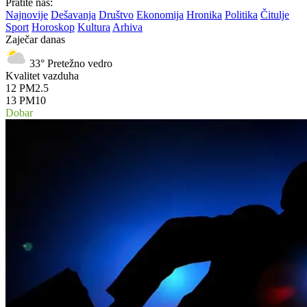
Pratite nas:
Najnovije
Dešavanja
Društvo
Ekonomija
Hronika
Politika
Čitulje
Sport
Horoskop
Kultura
Arhiva
Zaječar danas
33°
Pretežno vedro
Kvalitet vazduha
12
PM2.5
13
PM10
Dobar