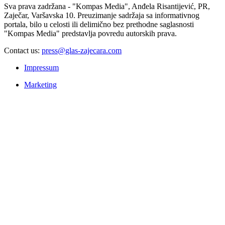
Sva prava zadržana - "Kompas Media", Anđela Risantijević, PR,
Zaječar, Varšavska 10. Preuzimanje sadržaja sa informativnog
portala, bilo u celosti ili delimično bez prethodne saglasnosti
"Kompas Media" predstavlja povredu autorskih prava.
Contact us:
press@glas-zajecara.com
Impressum
Marketing