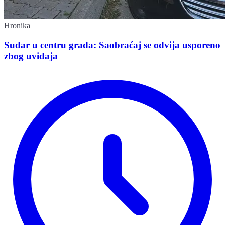
Hronika
Sudar u centru grada: Saobraćaj se odvija usporeno
zbog uviđaja