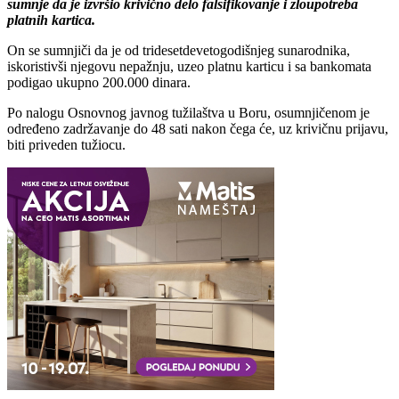
sumnje da je izvršio krivično delo falsifikovanje i zloupotreba
platnih kartica.
On se sumnjiči da je od tridesetdevetogodišnjeg sunarodnika,
iskoristivši njegovu nepažnju, uzeo platnu karticu i sa bankomata
podigao ukupno 200.000 dinara.
Po nalogu Osnovnog javnog tužilaštva u Boru, osumnjičenom je
određeno zadržavanje do 48 sati nakon čega će, uz krivičnu prijavu,
biti priveden tužiocu.