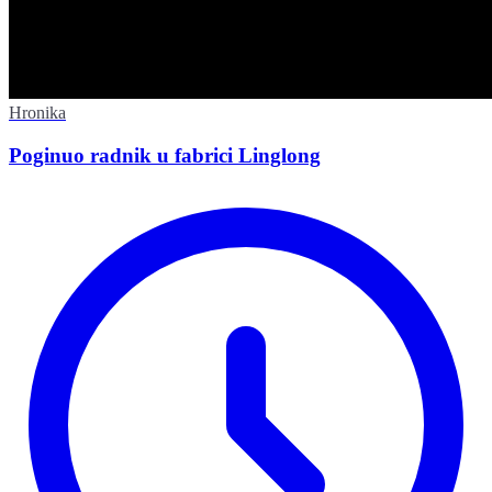
Hronika
Poginuo radnik u fabrici Linglong