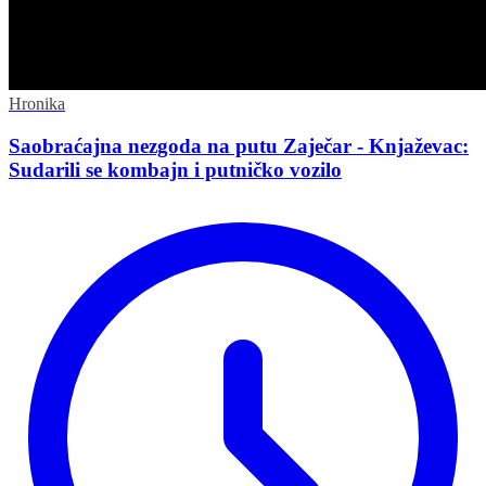
Hronika
Saobraćajna nezgoda na putu Zaječar - Knjaževac:
Sudarili se kombajn i putničko vozilo