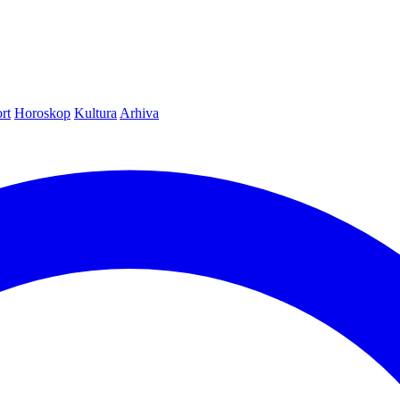
rt
Horoskop
Kultura
Arhiva