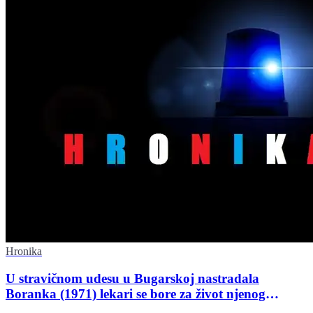
Hronika
U stravičnom udesu u Bugarskoj nastradala
Boranka (1971) lekari se bore za život njenog
supruga