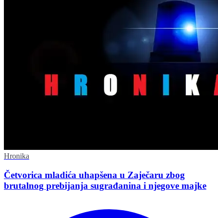
Hronika
Četvorica mladića uhapšena u Zaječaru zbog
brutalnog prebijanja sugrađanina i njegove majke