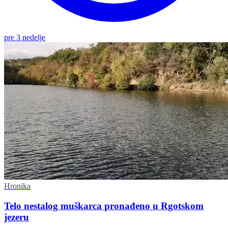
pre 3 nedelje
Hronika
Telo nestalog muškarca pronađeno u Rgotskom
jezeru