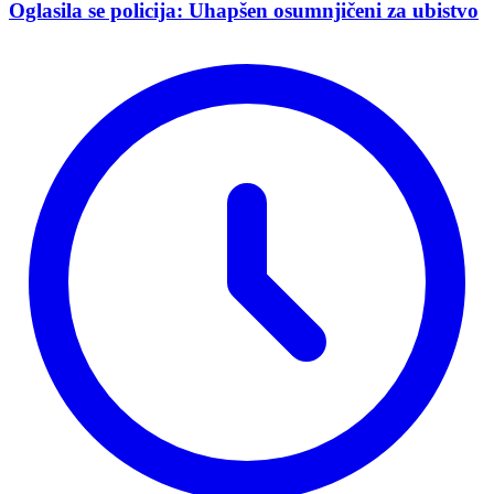
Oglasila se policija: Uhapšen osumnjičeni za ubistvo