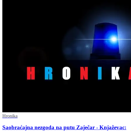
Hronika
Saobraćajna nezgoda na putu Zaječar - Knjaževac: