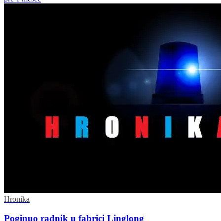
Hronika
Poginuo radnik u fabrici Linglong