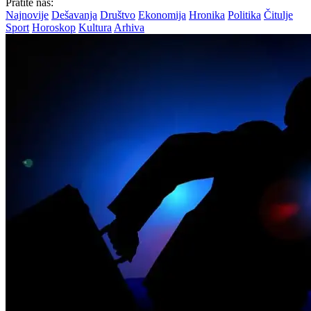
Pratite nas:
Najnovije
Dešavanja
Društvo
Ekonomija
Hronika
Politika
Čitulje
Sport
Horoskop
Kultura
Arhiva