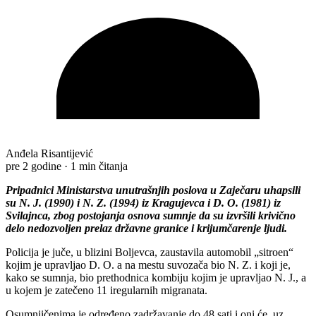
Anđela Risantijević
pre 2 godine
·
1 min čitanja
Pripadnici Ministarstva unutrašnjih poslova u Zaječaru uhapsili
su N. J. (1990) i N. Z. (1994) iz Kragujevca i D. O. (1981) iz
Svilajnca, zbog postojanja osnova sumnje da su izvršili krivično
delo nedozvoljen prelaz državne granice i krijumčarenje ljudi.
Policija je juče, u blizini Boljevca, zaustavila automobil „sitroen“
kojim je upravljao D. O. a na mestu suvozača bio N. Z. i koji je,
kako se sumnja, bio prethodnica kombiju kojim je upravljao N. J., a
u kojem je zatečeno 11 iregularnih migranata.
Osumnjičenima je određeno zadržavanje do 48 sati i oni će, uz