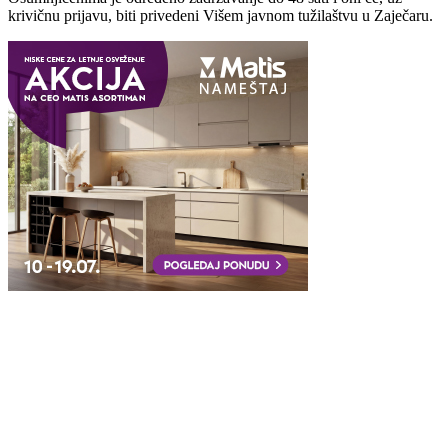
krivičnu prijavu, biti privedeni Višem javnom tužilaštvu u Zaječaru.