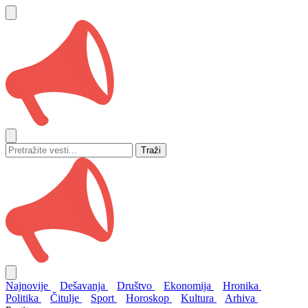
Traži
Najnovije
Dešavanja
Društvo
Ekonomija
Hronika
Politika
Čitulje
Sport
Horoskop
Kultura
Arhiva