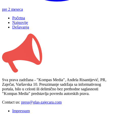
pre 2 meseca
Početna
Najnovije
Dešavanja
Sva prava zadržana - "Kompas Media", Anđela Risantijević, PR,
Zaječar, Varšavska 10. Preuzimanje sadržaja sa informativnog
portala, bilo u celosti ili delimično bez prethodne saglasnosti
"Kompas Media" predstavlja povredu autorskih prava.
Contact us:
press@glas-zajecara.com
Impressum