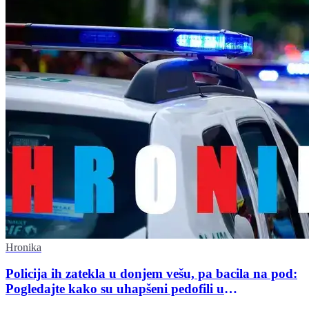
Hronika
Policija ih zatekla u donjem vešu, pa bacila na pod:
Pogledajte kako su uhapšeni pedofili u
međunarodnoj akciji policije u Srbiji