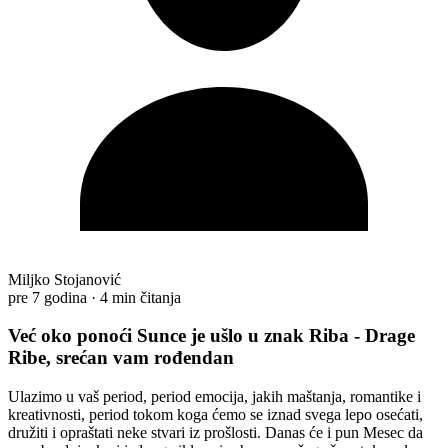
Miljko Stojanović
pre 7 godina
·
4 min čitanja
Već oko ponoći Sunce je ušlo u znak Riba - Drage
Ribe, srećan vam rođendan
Ulazimo u vaš period, period emocija, jakih maštanja, romantike i
kreativnosti, period tokom koga ćemo se iznad svega lepo osećati,
družiti i opraštati neke stvari iz prošlosti. Danas će i pun Mesec da