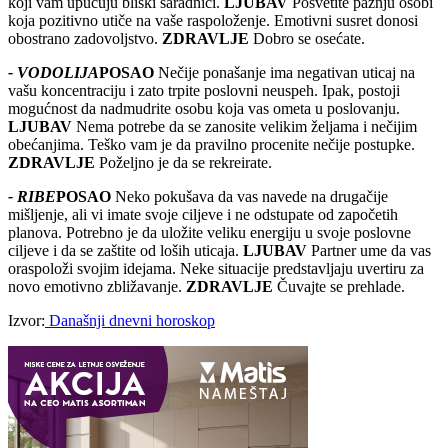
koji vam upućuju bliski saradnici.
LJUBAV
Posvetite pažnju osobi
koja pozitivno utiče na vaše raspoloženje. Emotivni susret donosi
obostrano zadovoljstvo.
ZDRAVLJE
Dobro se osećate.
- VODOLIJA
POSAO
Nečije ponašanje ima negativan uticaj na
vašu koncentraciju i zato trpite poslovni neuspeh. Ipak, postoji
mogućnost da nadmudrite osobu koja vas ometa u poslovanju.
LJUBAV
Nema potrebe da se zanosite velikim željama i nečijim
obećanjima. Teško vam je da pravilno procenite nečije postupke.
ZDRAVLJE
Poželjno je da se rekreirate.
- RIBE
POSAO
Neko pokušava da vas navede na drugačije
mišljenje, ali vi imate svoje ciljeve i ne odstupate od započetih
planova. Potrebno je da uložite veliku energiju u svoje poslovne
ciljeve i da se zaštite od loših uticaja.
LJUBAV
Partner ume da vas
oraspoloži svojim idejama. Neke situacije predstavljaju uvertiru za
novo emotivno zbližavanje.
ZDRAVLJE
Čuvajte se prehlade.
Izvor:
Današnji dnevni horoskop