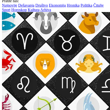
Pratite nas:
Najnovije
Dešavanja
Društvo
Ekonomija
Hronika
Politika
Čitulje
Sport
Horoskop
Kultura
Arhiva