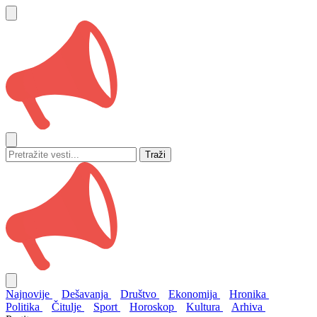
Traži
Najnovije
Dešavanja
Društvo
Ekonomija
Hronika
Politika
Čitulje
Sport
Horoskop
Kultura
Arhiva