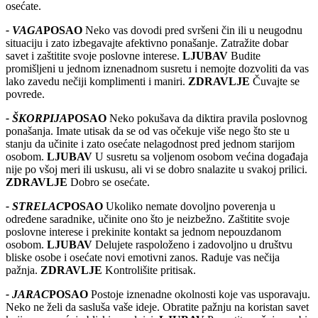
osećate.
- VAGA
POSAO
Neko vas dovodi pred svršeni čin ili u neugodnu
situaciju i zato izbegavajte afektivno ponašanje. Zatražite dobar
savet i zaštitite svoje poslovne interese.
LJUBAV
Budite
promišljeni u jednom iznenadnom susretu i nemojte dozvoliti da vas
lako zavedu nečiji komplimenti i maniri.
ZDRAVLJE
Čuvajte se
povrede.
- ŠKORPIJA
POSAO
Neko pokušava da diktira pravila poslovnog
ponašanja. Imate utisak da se od vas očekuje više nego što ste u
stanju da učinite i zato osećate nelagodnost pred jednom starijom
osobom.
LJUBAV
U susretu sa voljenom osobom većina događaja
nije po všoj meri ili uskusu, ali vi se dobro snalazite u svakoj prilici.
ZDRAVLJE
Dobro se osećate.
- STRELAC
POSAO
Ukoliko nemate dovoljno poverenja u
određene saradnike, učinite ono što je neizbežno. Zaštitite svoje
poslovne interese i prekinite kontakt sa jednom nepouzdanom
osobom.
LJUBAV
Delujete raspoloženo i zadovoljno u društvu
bliske osobe i osećate novi emotivni zanos. Raduje vas nečija
pažnja.
ZDRAVLJE
Kontrolišite pritisak.
- JARAC
POSAO
Postoje iznenadne okolnosti koje vas usporavaju.
Neko ne želi da sasluša vaše ideje. Obratite pažnju na koristan savet