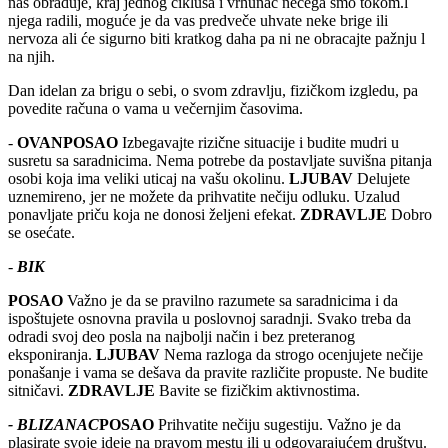
nas obraduje, kraj jednog ciklusa i vrhunac nečega šmo tokom.l
njega radili, moguće je da vas predveče uhvate neke brige ili
nervoza ali će sigurno biti kratkog daha pa ni ne obracajte pažnju l
na njih.
Dan idelan za brigu o sebi, o svom zdravlju, fizičkom izgledu, pa
povedite računa o vama u večernjim časovima.
-
OVAN
POSAO
Izbegavajte rizične situacije i budite mudri u
susretu sa saradnicima. Nema potrebe da postavljate suvišna pitanja
osobi koja ima veliki uticaj na vašu okolinu.
LJUBAV
Delujete
uznemireno, jer ne možete da prihvatite nečiju odluku. Uzalud
ponavljate priču koja ne donosi željeni efekat.
ZDRAVLJE
Dobro
se osećate.
-
BIK
POSAO
Važno je da se pravilno razumete sa saradnicima i da
ispoštujete osnovna pravila u poslovnoj saradnji. Svako treba da
odradi svoj deo posla na najbolji način i bez preteranog
eksponiranja.
LJUBAV
Nema razloga da strogo ocenjujete nečije
ponašanje i vama se dešava da pravite različite propuste. Ne budite
sitničavi.
ZDRAVLJE
Bavite se fizičkim aktivnostima.
- BLIZANAC
POSAO
Prihvatite nečiju sugestiju. Važno je da
plasirate svoje ideje na pravom mestu ili u odgovarajućem društvu.