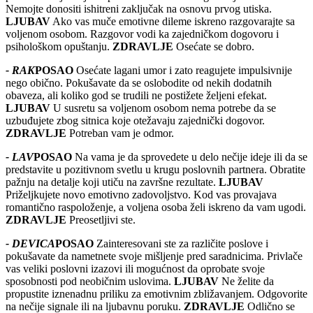
Nemojte donositi ishitreni zaključak na osnovu prvog utiska.
LJUBAV
Ako vas muče emotivne dileme iskreno razgovarajte sa
voljenom osobom. Razgovor vodi ka zajedničkom dogovoru i
psihološkom opuštanju.
ZDRAVLJE
Osećate se dobro.
- RAK
POSAO
Osećate lagani umor i zato reagujete impulsivnije
nego obično. Pokušavate da se oslobodite od nekih dodatnih
obaveza, ali koliko god se trudili ne postižete željeni efekat.
LJUBAV
U susretu sa voljenom osobom nema potrebe da se
uzbuđujete zbog sitnica koje otežavaju zajednički dogovor.
ZDRAVLJE
Potreban vam je odmor.
- LAV
POSAO
Na vama je da sprovedete u delo nečije ideje ili da se
predstavite u pozitivnom svetlu u krugu poslovnih partnera. Obratite
pažnju na detalje koji utiču na završne rezultate.
LJUBAV
Priželjkujete novo emotivno zadovoljstvo. Kod vas provajava
romantično raspoloženje, a voljena osoba želi iskreno da vam ugodi.
ZDRAVLJE
Preosetljivi ste.
- DEVICA
POSAO
Zainteresovani ste za različite poslove i
pokušavate da nametnete svoje mišljenje pred saradnicima. Privlače
vas veliki poslovni izazovi ili mogućnost da oprobate svoje
sposobnosti pod neobičnim uslovima.
LJUBAV
Ne želite da
propustite iznenadnu priliku za emotivnim zbližavanjem. Odgovorite
na nečije signale ili na ljubavnu poruku.
ZDRAVLJE
Odlično se