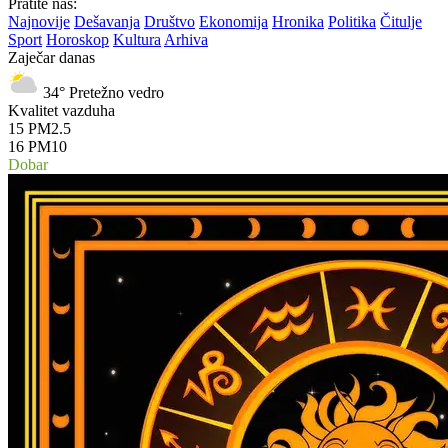
Pratite nas:
Najnovije
Dešavanja
Društvo
Ekonomija
Hronika
Politika
Čitulje
Sport
Horoskop
Kultura
Arhiva
Zaječar danas
34°
Pretežno vedro
Kvalitet vazduha
15
PM2.5
16
PM10
Dobar