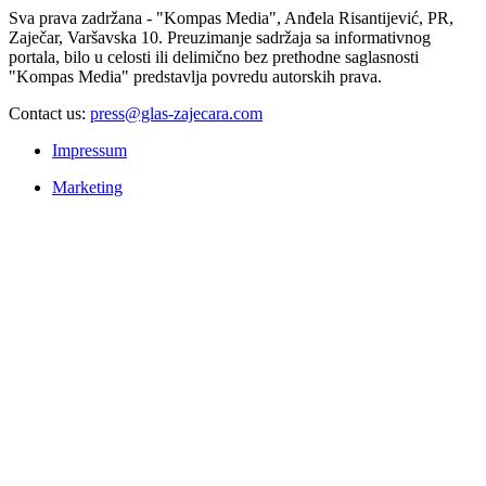
Sva prava zadržana - "Kompas Media", Anđela Risantijević, PR,
Zaječar, Varšavska 10. Preuzimanje sadržaja sa informativnog
portala, bilo u celosti ili delimično bez prethodne saglasnosti
"Kompas Media" predstavlja povredu autorskih prava.
Contact us:
press@glas-zajecara.com
Impressum
Marketing