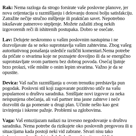
Rak:
Nema razloga da strogo forsirate vaše poslovne planove, jer
nova orijentacija u razmišljanju i delovanju donosi bolju satisfakciju.
Zatražite nečije stručno mišljenje ili praktićan savet. Nepotrebno
iskušavate patnerovo strpljenje. Možete zažaliti zbog nekih
izgovorenih reči ili ishitrenih postupaka. Dobro se osećate.
Lav:
Delujete neskromno u vašim poslovnim nastupima i ne
dozvoljavate da se neko suprotstavlja vašim zahtevima. Zbog vašeg
autoritativnog ponašanja uslediće različiti komentari.Nema potrebe
da pričate o stvarima koje ne poznajete dovoljno ili da se energično
suprotstavljate svom partneru bez dobrog povoda. Osećaj ljutnje
brzo prolazi, više mislite o onim lepim stvarima. Važno je da se
opustite.
Devica:
Vaš način razmišljanja u ovom trenutku predstavlja pun
pogodak. Poslovni stil koji zagovarate pozitivno utiče na vašu
popularnost u društvu saradnika. Smišljate novi izgovor za neka
neispunjena obećanja, ali vaš partner ima jasne zahteve i neće
dozvoliti da ga pomerate u drugi plan. Učinite nešto kao gest
izvinjenja i iskrene pažnje. Problemi sa zglobovima.
Vaga:
Vaš entuzijazam nailazi na izvesno negodovanje u društvu
saradnika. Nema potrebe da rizikujete oko poslovnih pregovora ili u
situacijama kada postoji neki vid zabrane. Stvari nisu tako