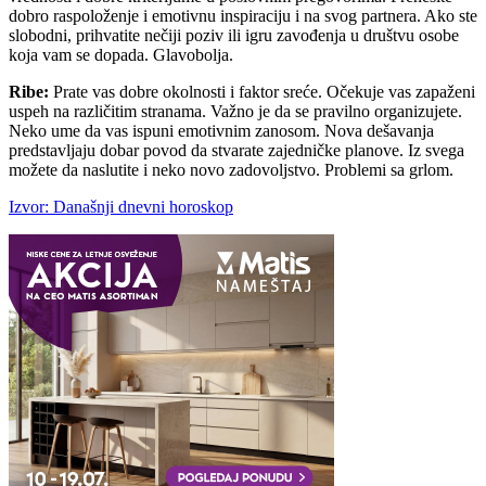
dobro raspoloženje i emotivnu inspiraciju i na svog partnera. Ako ste
slobodni, prihvatite nečiji poziv ili igru zavođenja u društvu osobe
koja vam se dopada. Glavobolja.
Ribe:
Prate vas dobre okolnosti i faktor sreće. Očekuje vas zapaženi
uspeh na različitim stranama. Važno je da se pravilno organizujete.
Neko ume da vas ispuni emotivnim zanosom. Nova dešavanja
predstavljaju dobar povod da stvarate zajedničke planove. Iz svega
možete da naslutite i neko novo zadovoljstvo. Problemi sa grlom.
Izvor: Današnji dnevni horoskop