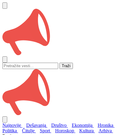
Traži
Najnovije
Dešavanja
Društvo
Ekonomija
Hronika
Politika
Čitulje
Sport
Horoskop
Kultura
Arhiva