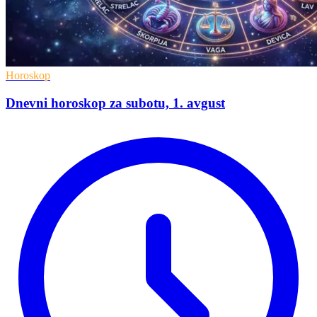
Horoskop
Dnevni horoskop za subotu, 1. avgust