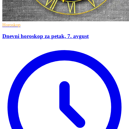
Horoskop
Dnevni horoskop za petak, 7. avgust