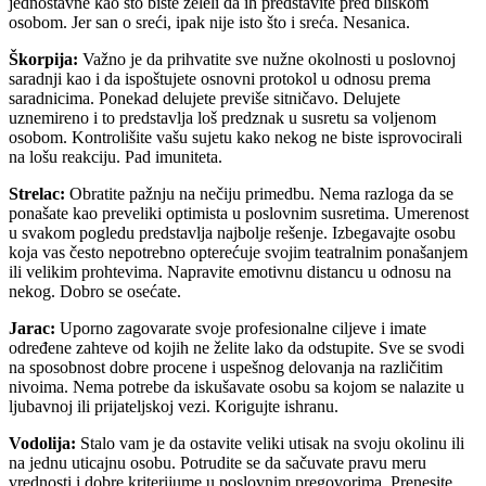
jednostavne kao što biste želeli da ih predstavite pred bliskom
osobom. Jer san o sreći, ipak nije isto što i sreća. Nesanica.
Škorpija:
Važno je da prihvatite sve nužne okolnosti u poslovnoj
saradnji kao i da ispoštujete osnovni protokol u odnosu prema
saradnicima. Ponekad delujete previše sitničavo. Delujete
uznemireno i to predstavlja loš predznak u susretu sa voljenom
osobom. Kontrolišite vašu sujetu kako nekog ne biste isprovocirali
na lošu reakciju. Pad imuniteta.
Strelac:
Obratite pažnju na nečiju primedbu. Nema razloga da se
ponašate kao preveliki optimista u poslovnim susretima. Umerenost
u svakom pogledu predstavlja najbolje rešenje. Izbegavajte osobu
koja vas često nepotrebno opterećuje svojim teatralnim ponašanjem
ili velikim prohtevima. Napravite emotivnu distancu u odnosu na
nekog. Dobro se osećate.
Jarac:
Uporno zagovarate svoje profesionalne ciljeve i imate
određene zahteve od kojih ne želite lako da odstupite. Sve se svodi
na sposobnost dobre procene i uspešnog delovanja na različitim
nivoima. Nema potrebe da iskušavate osobu sa kojom se nalazite u
ljubavnoj ili prijateljskoj vezi. Korigujte ishranu.
Vodolija:
Stalo vam je da ostavite veliki utisak na svoju okolinu ili
na jednu uticajnu osobu. Potrudite se da sačuvate pravu meru
vrednosti i dobre kriterijume u poslovnim pregovorima. Prenesite