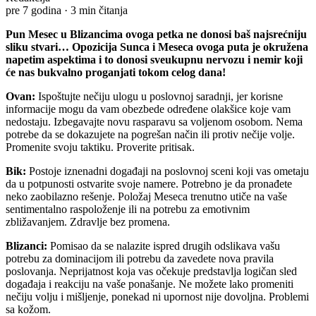
pre 7 godina
·
3 min čitanja
Pun Mesec u Blizancima ovoga petka ne donosi baš najsrećniju
sliku stvari… Opozicija Sunca i Meseca ovoga puta je okružena
napetim aspektima i to donosi sveukupnu nervozu i nemir koji
će nas bukvalno proganjati tokom celog dana!
Ovan:
Ispoštujte nečiju ulogu u poslovnoj saradnji, jer korisne
informacije mogu da vam obezbede određene olakšice koje vam
nedostaju. Izbegavajte novu rasparavu sa voljenom osobom. Nema
potrebe da se dokazujete na pogrešan način ili protiv nečije volje.
Promenite svoju taktiku. Proverite pritisak.
Bik:
Postoje iznenadni događaji na poslovnoj sceni koji vas ometaju
da u potpunosti ostvarite svoje namere. Potrebno je da pronađete
neko zaobilazno rešenje. Položaj Meseca trenutno utiče na vaše
sentimentalno raspoloženje ili na potrebu za emotivnim
zbližavanjem. Zdravlje bez promena.
Blizanci:
Pomisao da se nalazite ispred drugih odslikava vašu
potrebu za dominacijom ili potrebu da zavedete nova pravila
poslovanja. Neprijatnost koja vas očekuje predstavlja logičan sled
događaja i reakciju na vaše ponašanje. Ne možete lako promeniti
nečiju volju i mišljenje, ponekad ni upornost nije dovoljna. Problemi
sa kožom.