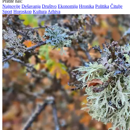
Pratite nas:
Najnovije
Dešavanja
Društvo
Ekonomija
Hronika
Politika
Čitulje
Sport
Horoskop
Kultura
Arhiva