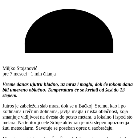
Miljko Stojanović
pre 7 meseci
·
1 min čitanja
Vreme danas ujutru hladno, uz mraz i maglu, dok će tokom dana
biti umereno oblačno. Temperatura će se kretati od šest do 13
stepeni.
Jutros je zabeležen slab mraz, dok se u Bačkoj, Sremu, kao i po
kotlinama i rečnim dolinama, javlja magla i niska oblačnost, koja
smanjuje vidljivost na dvesta do petsto metara, a lokalno i ispod sto
metara. Na teritoriji cele Srbije aktiviran je niži stepen upozorenja –
žuti meteoalarm. Savetuje se poseban oprez u saobraćaju.