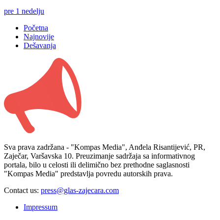
pre 1 nedelju
Početna
Najnovije
Dešavanja
Sva prava zadržana - "Kompas Media", Anđela Risantijević, PR,
Zaječar, Varšavska 10. Preuzimanje sadržaja sa informativnog
portala, bilo u celosti ili delimično bez prethodne saglasnosti
"Kompas Media" predstavlja povredu autorskih prava.
Contact us:
press@glas-zajecara.com
Impressum