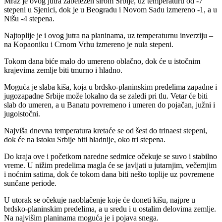
Mraz je ovog jutra zabeležen širom Srbije, uz temperaturu od -7
stepeni u Sjenici, dok je u Beogradu i Novom Sadu izmereno -1, a u
Nišu -4 stepena.
Najtoplije je i ovog jutra na planinama, uz temperaturnu inverziju –
na Kopaoniku i Crnom Vrhu izmereno je nula stepeni.
Tokom dana biće malo do umereno oblačno, dok će u istočnim
krajevima zemlje biti tmurno i hladno.
Moguća je slaba kiša, koja u brdsko-planinskim predelima zapadne i
jugozapadne Srbije može lokalno da se zaledi pri tlu. Vetar će biti
slab do umeren, a u Banatu povremeno i umeren do pojačan, južni i
jugoistočni.
Najviša dnevna temperatura kretaće se od šest do trinaest stepeni,
dok će na istoku Srbije biti hladnije, oko tri stepena.
Do kraja ove i početkom naredne sedmice očekuje se suvo i stabilno
vreme. U nižim predelima magla će se javljati u jutarnjim, večernjim
i noćnim satima, dok će tokom dana biti nešto toplije uz povremene
sunčane periode.
U utorak se očekuje naoblačenje koje će doneti kišu, najpre u
brdsko-planinskim predelima, a u sredu i u ostalim delovima zemlje.
Na najvišim planinama moguća je i pojava snega.