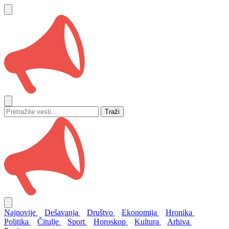
Traži
Najnovije
Dešavanja
Društvo
Ekonomija
Hronika
Politika
Čitulje
Sport
Horoskop
Kultura
Arhiva