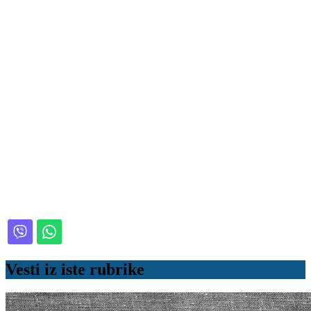
Vesti iz iste rubrike