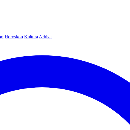
rt
Horoskop
Kultura
Arhiva