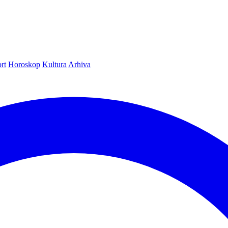
rt
Horoskop
Kultura
Arhiva