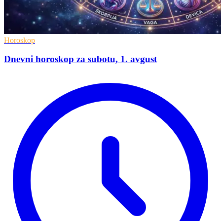
Horoskop
Dnevni horoskop za subotu, 1. avgust