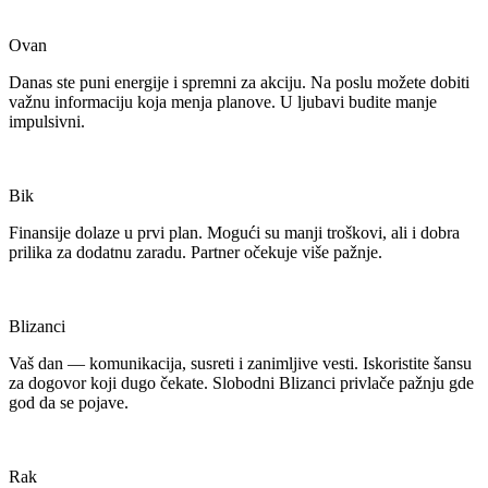
Ovan
Danas ste puni energije i spremni za akciju. Na poslu možete dobiti
važnu informaciju koja menja planove. U ljubavi budite manje
impulsivni.
Bik
Finansije dolaze u prvi plan. Mogući su manji troškovi, ali i dobra
prilika za dodatnu zaradu. Partner očekuje više pažnje.
Blizanci
Vaš dan — komunikacija, susreti i zanimljive vesti. Iskoristite šansu
za dogovor koji dugo čekate. Slobodni Blizanci privlače pažnju gde
god da se pojave.
Rak