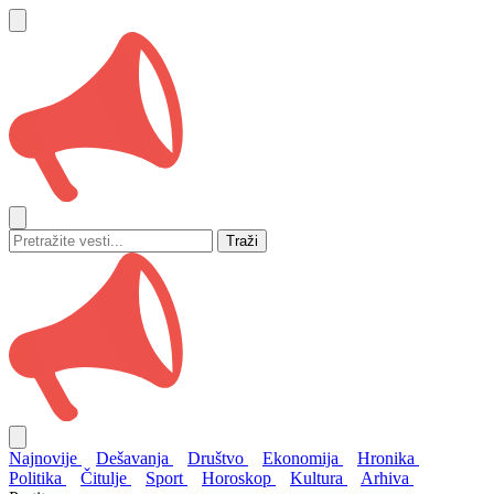
Traži
Najnovije
Dešavanja
Društvo
Ekonomija
Hronika
Politika
Čitulje
Sport
Horoskop
Kultura
Arhiva