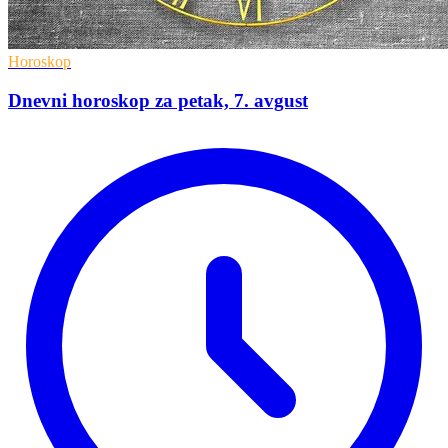
Horoskop
Dnevni horoskop za petak, 7. avgust