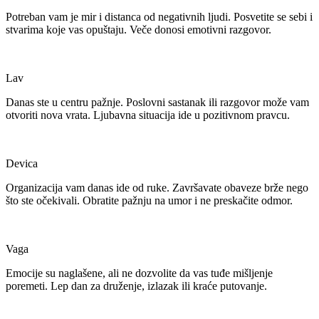
Potreban vam je mir i distanca od negativnih ljudi. Posvetite se sebi i
stvarima koje vas opuštaju. Veče donosi emotivni razgovor.
Lav
Danas ste u centru pažnje. Poslovni sastanak ili razgovor može vam
otvoriti nova vrata. Ljubavna situacija ide u pozitivnom pravcu.
Devica
Organizacija vam danas ide od ruke. Završavate obaveze brže nego
što ste očekivali. Obratite pažnju na umor i ne preskačite odmor.
Vaga
Emocije su naglašene, ali ne dozvolite da vas tuđe mišljenje
poremeti. Lep dan za druženje, izlazak ili kraće putovanje.