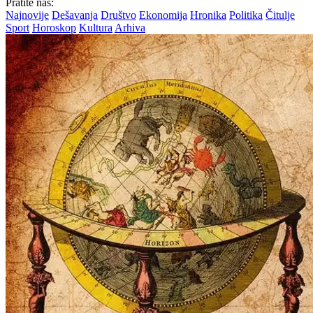
Pratite nas:
Najnovije
Dešavanja
Društvo
Ekonomija
Hronika
Politika
Čitulje
Sport
Horoskop
Kultura
Arhiva