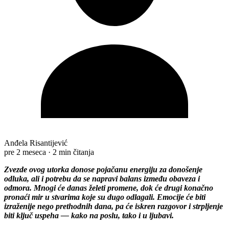
Anđela Risantijević
pre 2 meseca
·
2 min čitanja
Zvezde ovog utorka donose pojačanu energiju za donošenje
odluka, ali i potrebu da se napravi balans između obaveza i
odmora. Mnogi će danas želeti promene, dok će drugi konačno
pronaći mir u stvarima koje su dugo odlagali. Emocije će biti
izraženije nego prethodnih dana, pa će iskren razgovor i strpljenje
biti ključ uspeha — kako na poslu, tako i u ljubavi.