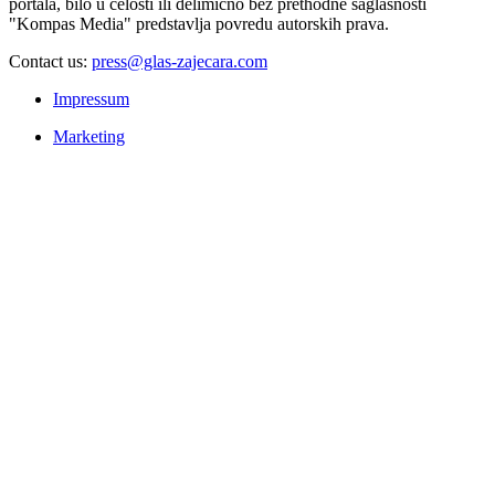
portala, bilo u celosti ili delimično bez prethodne saglasnosti
"Kompas Media" predstavlja povredu autorskih prava.
Contact us:
press@glas-zajecara.com
Impressum
Marketing