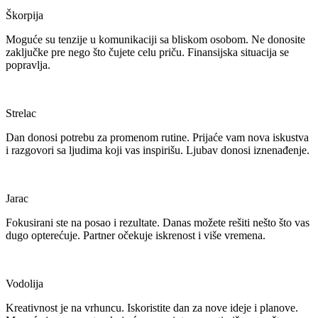
Škorpija
Moguće su tenzije u komunikaciji sa bliskom osobom. Ne donosite
zaključke pre nego što čujete celu priču. Finansijska situacija se
popravlja.
Strelac
Dan donosi potrebu za promenom rutine. Prijaće vam nova iskustva
i razgovori sa ljudima koji vas inspirišu. Ljubav donosi iznenađenje.
Jarac
Fokusirani ste na posao i rezultate. Danas možete rešiti nešto što vas
dugo opterećuje. Partner očekuje iskrenost i više vremena.
Vodolija
Kreativnost je na vrhuncu. Iskoristite dan za nove ideje i planove.