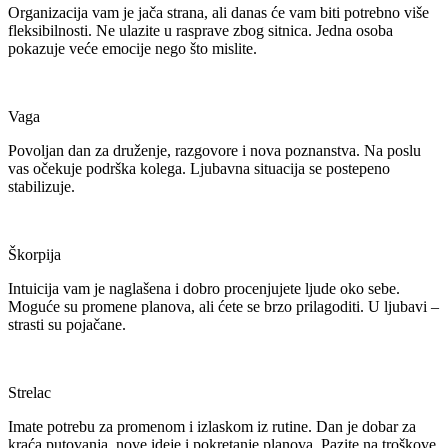
Organizacija vam je jača strana, ali danas će vam biti potrebno više
fleksibilnosti. Ne ulazite u rasprave zbog sitnica. Jedna osoba
pokazuje veće emocije nego što mislite.
Vaga
Povoljan dan za druženje, razgovore i nova poznanstva. Na poslu
vas očekuje podrška kolega. Ljubavna situacija se postepeno
stabilizuje.
Škorpija
Intuicija vam je naglašena i dobro procenjujete ljude oko sebe.
Moguće su promene planova, ali ćete se brzo prilagoditi. U ljubavi –
strasti su pojačane.
Strelac
Imate potrebu za promenom i izlaskom iz rutine. Dan je dobar za
kraća putovanja, nove ideje i pokretanje planova. Pazite na troškove.