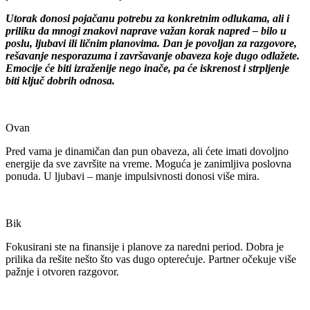
Utorak donosi pojačanu potrebu za konkretnim odlukama, ali i
priliku da mnogi znakovi naprave važan korak napred – bilo u
poslu, ljubavi ili ličnim planovima. Dan je povoljan za razgovore,
rešavanje nesporazuma i završavanje obaveza koje dugo odlažete.
Emocije će biti izraženije nego inače, pa će iskrenost i strpljenje
biti ključ dobrih odnosa.
Ovan
Pred vama je dinamičan dan pun obaveza, ali ćete imati dovoljno
energije da sve završite na vreme. Moguća je zanimljiva poslovna
ponuda. U ljubavi – manje impulsivnosti donosi više mira.
Bik
Fokusirani ste na finansije i planove za naredni period. Dobra je
prilika da rešite nešto što vas dugo opterećuje. Partner očekuje više
pažnje i otvoren razgovor.