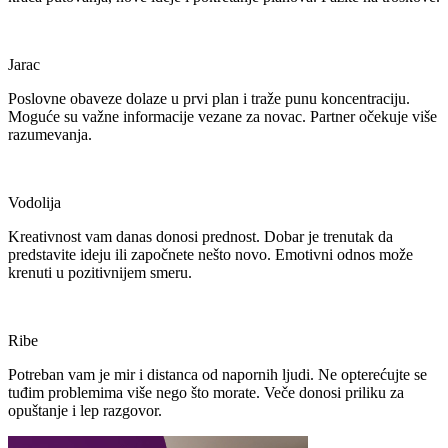
Jarac
Poslovne obaveze dolaze u prvi plan i traže punu koncentraciju.
Moguće su važne informacije vezane za novac. Partner očekuje više
razumevanja.
Vodolija
Kreativnost vam danas donosi prednost. Dobar je trenutak da
predstavite ideju ili započnete nešto novo. Emotivni odnos može
krenuti u pozitivnijem smeru.
Ribe
Potreban vam je mir i distanca od napornih ljudi. Ne opterećujte se
tuđim problemima više nego što morate. Veče donosi priliku za
opuštanje i lep razgovor.