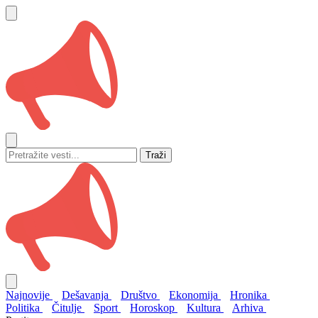
Traži
Najnovije
Dešavanja
Društvo
Ekonomija
Hronika
Politika
Čitulje
Sport
Horoskop
Kultura
Arhiva