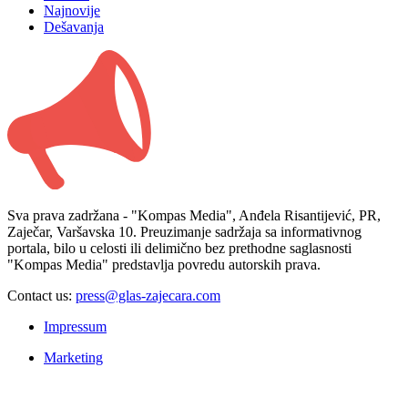
Najnovije
Dešavanja
Sva prava zadržana - "Kompas Media", Anđela Risantijević, PR,
Zaječar, Varšavska 10. Preuzimanje sadržaja sa informativnog
portala, bilo u celosti ili delimično bez prethodne saglasnosti
"Kompas Media" predstavlja povredu autorskih prava.
Contact us:
press@glas-zajecara.com
Impressum
Marketing