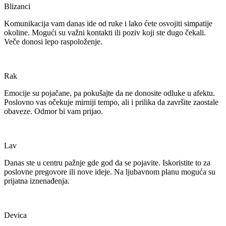
Blizanci
Komunikacija vam danas ide od ruke i lako ćete osvojiti simpatije
okoline. Mogući su važni kontakti ili poziv koji ste dugo čekali.
Veče donosi lepo raspoloženje.
Rak
Emocije su pojačane, pa pokušajte da ne donosite odluke u afektu.
Poslovno vas očekuje mirniji tempo, ali i prilika da završite zaostale
obaveze. Odmor bi vam prijao.
Lav
Danas ste u centru pažnje gde god da se pojavite. Iskoristite to za
poslovne pregovore ili nove ideje. Na ljubavnom planu moguća su
prijatna iznenađenja.
Devica