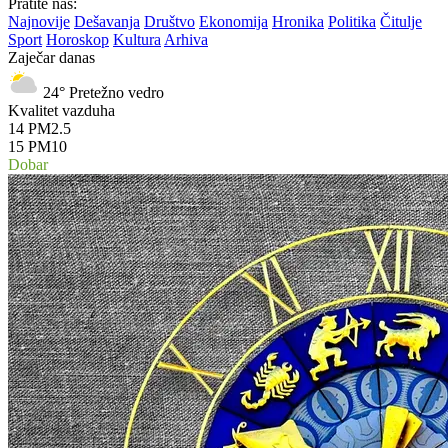
Pratite nas:
Najnovije
Dešavanja
Društvo
Ekonomija
Hronika
Politika
Čitulje
Sport
Horoskop
Kultura
Arhiva
Zaječar danas
24°
Pretežno vedro
Kvalitet vazduha
14
PM2.5
15
PM10
Dobar