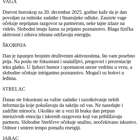
VAGA
Dnevni horoskop za 20. decembar 2025. godine kaže da je dan
povoljan za rutinske zadatke i finansijske odluke. Zauzete vage
očekuje neprijatan razgovor sa partnerom, neke tajne izlaze na
videlo. Slobodni imaju šansu za prijatno poznanstvo. Blaga fizička
aktivnost i zdrava ishrana održavaju energiju.
ŠKORPIJA
Dan je ispunjen brojnim društvenim aktivnostima, što vam posebno
prija. Na poslu ste fokusirani i snalažljivi, pregovori i prezentacije
teku glatko. U ljubavi humor i spontanost unose vedrinu u vezu, a
slobodne očekuje intrigantno poznanstvo. Mogući su bolovi u
leđima.
STRELAC
Danas ste fokusirani na važne zadatke i razotkrivanje nekih
informacija koje pokušavaju da sakriju od vas. Ne nasedajte i
zadržite mirnoću. Ukoliko ste u vezi ili braku dan prepun
intenzivnih emocija i iskrenih razgovora koji vas približavaju
partneru. Slobodne Strelčeve očekuje snažno, neočekivano iskustvo.
Odmor i smiren tempo pomažu energiji.
JARAC