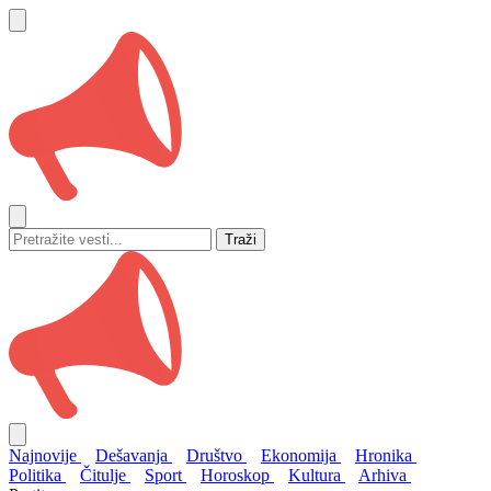
Traži
Najnovije
Dešavanja
Društvo
Ekonomija
Hronika
Politika
Čitulje
Sport
Horoskop
Kultura
Arhiva