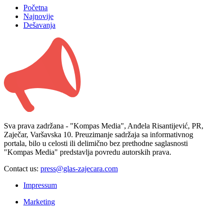
Početna
Najnovije
Dešavanja
Sva prava zadržana - "Kompas Media", Anđela Risantijević, PR,
Zaječar, Varšavska 10. Preuzimanje sadržaja sa informativnog
portala, bilo u celosti ili delimično bez prethodne saglasnosti
"Kompas Media" predstavlja povredu autorskih prava.
Contact us:
press@glas-zajecara.com
Impressum
Marketing