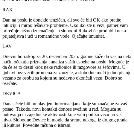
RAK
Dan na poslu je donekle tenzičan, ali sve će biti OK ako pratite
intuiciju i mirno rešavate probleme. Ukoliko ste u vezi, patner vam
priređuje nežno iznenađenje, a slobodni Rakovi će produbiti neka
prijateljstva i ući u romantične vode. Ojačajte imunitet.
LAV
Dnevni horoskop za 20. decembar 2025. godine kaže da vas na neki
način očekuju priznanja i analiza vaših uspeha na poslu. Moguće je
da će se to desiti kroz neke radionice ili razgovore sa šefovima. U
ljubavi bez većih promena za zauzete, a slobodne muči jedno pitanje
vezano za osobu sa kojom su nedavno okončali vezu. Dobro se
osećate.
DEVICA
Danas ćete biti preplavljeni informacijama koje su značajne za vaš
posao. Takođe, novi kontakti donose svežinu u rad. Moguća su
putovanja ili zajedničke aktivnosti koje vam podižu vezu na viši
nivo. Slobodne Device bi mogle da sretnu nekoga iz drugog grada
ili kulture. Povedite računa o ishrani.