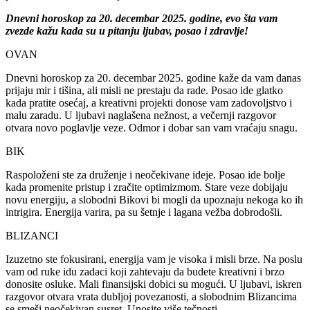
Dnevni horoskop za 20. decembar 2025. godine, evo šta vam
zvezde kažu kada su u pitanju ljubav, posao i zdravlje!
OVAN
Dnevni horoskop za 20. decembar 2025. godine kaže da vam danas
prijaju mir i tišina, ali misli ne prestaju da rade. Posao ide glatko
kada pratite osećaj, a kreativni projekti donose vam zadovoljstvo i
malu zaradu. U ljubavi naglašena nežnost, a večernji razgovor
otvara novo poglavlje veze. Odmor i dobar san vam vraćaju snagu.
BIK
Raspoloženi ste za druženje i neočekivane ideje. Posao ide bolje
kada promenite pristup i zračite optimizmom. Stare veze dobijaju
novu energiju, a slobodni Bikovi bi mogli da upoznaju nekoga ko ih
intrigira. Energija varira, pa su šetnje i lagana vežba dobrodošli.
BLIZANCI
Izuzetno ste fokusirani, energija vam je visoka i misli brze. Na poslu
vam od ruke idu zadaci koji zahtevaju da budete kreativni i brzo
donosite osluke. Mali finansijski dobici su mogući. U ljubavi, iskren
razgovor otvara vrata dubljoj povezanosti, a slobodnim Blizancima
se smeši neočekivan susret. Unosite više tečnosti.