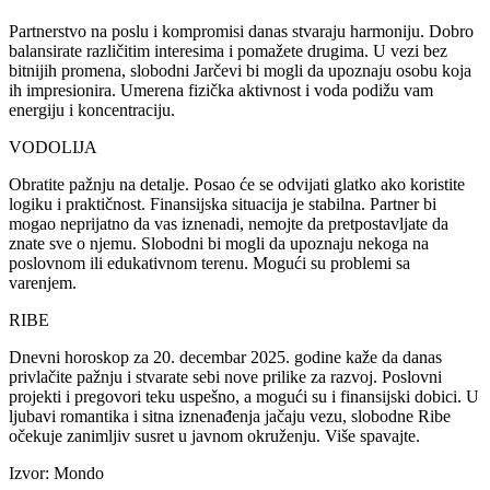
Partnerstvo na poslu i kompromisi danas stvaraju harmoniju. Dobro
balansirate različitim interesima i pomažete drugima. U vezi bez
bitnijih promena, slobodni Jarčevi bi mogli da upoznaju osobu koja
ih impresionira. Umerena fizička aktivnost i voda podižu vam
energiju i koncentraciju.
VODOLIJA
Obratite pažnju na detalje. Posao će se odvijati glatko ako koristite
logiku i praktičnost. Finansijska situacija je stabilna. Partner bi
mogao neprijatno da vas iznenadi, nemojte da pretpostavljate da
znate sve o njemu. Slobodni bi mogli da upoznaju nekoga na
poslovnom ili edukativnom terenu. Mogući su problemi sa
varenjem.
RIBE
Dnevni horoskop za 20. decembar 2025. godine kaže da danas
privlačite pažnju i stvarate sebi nove prilike za razvoj. Poslovni
projekti i pregovori teku uspešno, a mogući su i finansijski dobici. U
ljubavi romantika i sitna iznenađenja jačaju vezu, slobodne Ribe
očekuje zanimljiv susret u javnom okruženju. Više spavajte.
Izvor: Mondo