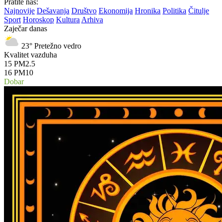
Pratite nas:
Najnovije
Dešavanja
Društvo
Ekonomija
Hronika
Politika
Čitulje
Sport
Horoskop
Kultura
Arhiva
Zaječar danas
23°
Pretežno vedro
Kvalitet vazduha
15
PM2.5
16
PM10
Dobar