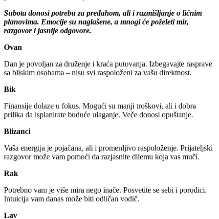
Subota donosi potrebu za predahom, ali i razmišljanje o ličnim
planovima. Emocije su naglašene, a mnogi će poželeti mir,
razgovor i jasnije odgovore.
Ovan
Dan je povoljan za druženje i kraća putovanja. Izbegavajte rasprave
sa bliskim osobama – nisu svi raspoloženi za vašu direktnost.
Bik
Finansije dolaze u fokus. Mogući su manji troškovi, ali i dobra
prilika da isplanirate buduće ulaganje. Veče donosi opuštanje.
Blizanci
Vaša energija je pojačana, ali i promenljivo raspoloženje. Prijateljski
razgovor može vam pomoći da razjasnite dilemu koja vas muči.
Rak
Potrebno vam je više mira nego inače. Posvetite se sebi i porodici.
Intuicija vam danas može biti odličan vodič.
Lav