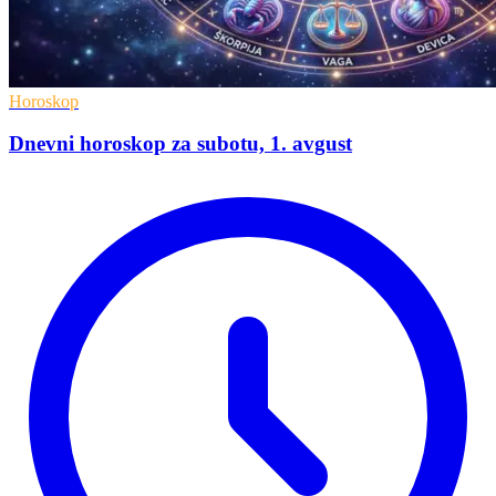
Horoskop
Dnevni horoskop za subotu, 1. avgust