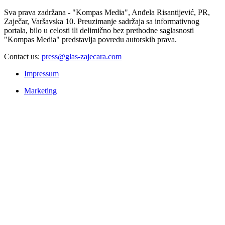
Sva prava zadržana - "Kompas Media", Anđela Risantijević, PR,
Zaječar, Varšavska 10. Preuzimanje sadržaja sa informativnog
portala, bilo u celosti ili delimično bez prethodne saglasnosti
"Kompas Media" predstavlja povredu autorskih prava.
Contact us:
press@glas-zajecara.com
Impressum
Marketing