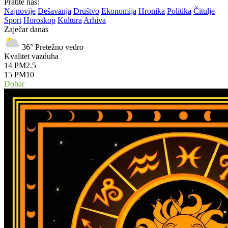
Pratite nas:
Najnovije
Dešavanja
Društvo
Ekonomija
Hronika
Politika
Čitulje
Sport
Horoskop
Kultura
Arhiva
Zaječar danas
36°
Pretežno vedro
Kvalitet vazduha
14
PM2.5
15
PM10
Dobar