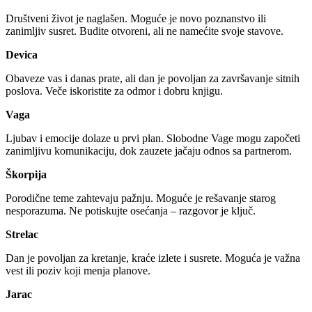
Društveni život je naglašen. Moguće je novo poznanstvo ili
zanimljiv susret. Budite otvoreni, ali ne namećite svoje stavove.
Devica
Obaveze vas i danas prate, ali dan je povoljan za završavanje sitnih
poslova. Veče iskoristite za odmor i dobru knjigu.
Vaga
Ljubav i emocije dolaze u prvi plan. Slobodne Vage mogu započeti
zanimljivu komunikaciju, dok zauzete jačaju odnos sa partnerom.
Škorpija
Porodične teme zahtevaju pažnju. Moguće je rešavanje starog
nesporazuma. Ne potiskujte osećanja – razgovor je ključ.
Strelac
Dan je povoljan za kretanje, kraće izlete i susrete. Moguća je važna
vest ili poziv koji menja planove.
Jarac