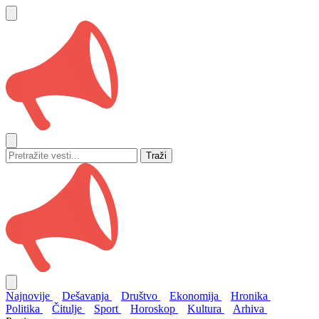
Traži
Najnovije
Dešavanja
Društvo
Ekonomija
Hronika
Politika
Čitulje
Sport
Horoskop
Kultura
Arhiva