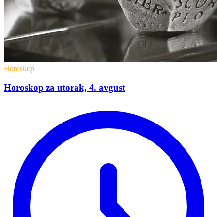
Horoskop
Horoskop za utorak, 4. avgust