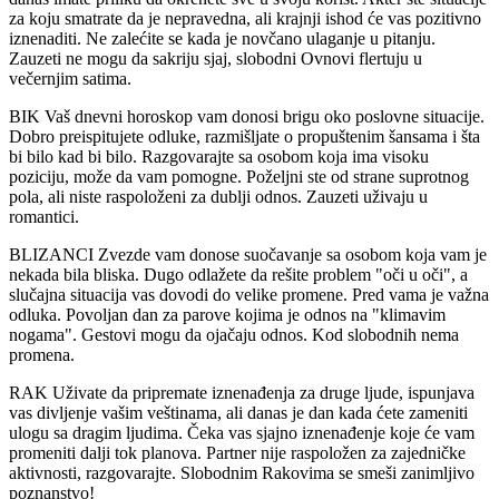
za koju smatrate da je nepravedna, ali krajnji ishod će vas pozitivno
iznenaditi. Ne zalećite se kada je novčano ulaganje u pitanju.
Zauzeti ne mogu da sakriju sjaj, slobodni Ovnovi flertuju u
večernjim satima.
BIK Vaš dnevni horoskop vam donosi brigu oko poslovne situacije.
Dobro preispitujete odluke, razmišljate o propuštenim šansama i šta
bi bilo kad bi bilo. Razgovarajte sa osobom koja ima visoku
poziciju, može da vam pomogne. Poželjni ste od strane suprotnog
pola, ali niste raspoloženi za dublji odnos. Zauzeti uživaju u
romantici.
BLIZANCI Zvezde vam donose suočavanje sa osobom koja vam je
nekada bila bliska. Dugo odlažete da rešite problem "oči u oči", a
slučajna situacija vas dovodi do velike promene. Pred vama je važna
odluka. Povoljan dan za parove kojima je odnos na "klimavim
nogama". Gestovi mogu da ojačaju odnos. Kod slobodnih nema
promena.
RAK Uživate da pripremate iznenađenja za druge ljude, ispunjava
vas divljenje vašim veštinama, ali danas je dan kada ćete zameniti
ulogu sa dragim ljudima. Čeka vas sjajno iznenađenje koje će vam
promeniti dalji tok planova. Partner nije raspoložen za zajedničke
aktivnosti, razgovarajte. Slobodnim Rakovima se smeši zanimljivo
poznanstvo!