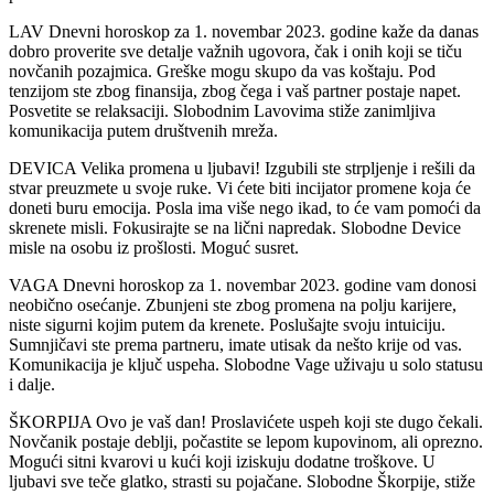
LAV Dnevni horoskop za 1. novembar 2023. godine kaže da danas
dobro proverite sve detalje važnih ugovora, čak i onih koji se tiču
novčanih pozajmica. Greške mogu skupo da vas koštaju. Pod
tenzijom ste zbog finansija, zbog čega i vaš partner postaje napet.
Posvetite se relaksaciji. Slobodnim Lavovima stiže zanimljiva
komunikacija putem društvenih mreža.
DEVICA Velika promena u ljubavi! Izgubili ste strpljenje i rešili da
stvar preuzmete u svoje ruke. Vi ćete biti incijator promene koja će
doneti buru emocija. Posla ima više nego ikad, to će vam pomoći da
skrenete misli. Fokusirajte se na lični napredak. Slobodne Device
misle na osobu iz prošlosti. Moguć susret.
VAGA Dnevni horoskop za 1. novembar 2023. godine vam donosi
neobično osećanje. Zbunjeni ste zbog promena na polju karijere,
niste sigurni kojim putem da krenete. Poslušajte svoju intuiciju.
Sumnjičavi ste prema partneru, imate utisak da nešto krije od vas.
Komunikacija je ključ uspeha. Slobodne Vage uživaju u solo statusu
i dalje.
ŠKORPIJA Ovo je vaš dan! Proslavićete uspeh koji ste dugo čekali.
Novčanik postaje deblji, počastite se lepom kupovinom, ali oprezno.
Mogući sitni kvarovi u kući koji iziskuju dodatne troškove. U
ljubavi sve teče glatko, strasti su pojačane. Slobodne Škorpije, stiže