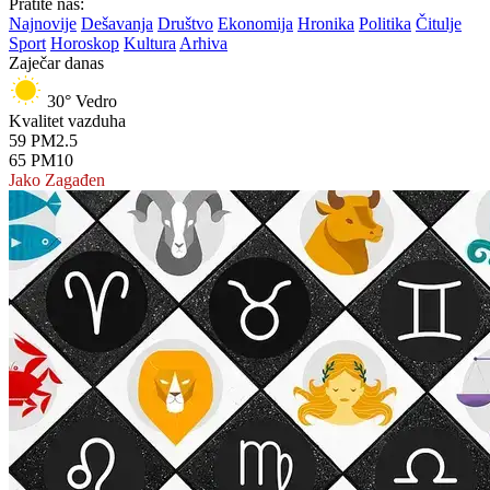
Pratite nas:
Najnovije
Dešavanja
Društvo
Ekonomija
Hronika
Politika
Čitulje
Sport
Horoskop
Kultura
Arhiva
Zaječar danas
30°
Vedro
Kvalitet vazduha
59
PM2.5
65
PM10
Jako Zagađen