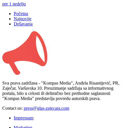
pre 1 nedelju
Početna
Najnovije
Dešavanja
Sva prava zadržana - "Kompas Media", Anđela Risantijević, PR,
Zaječar, Varšavska 10. Preuzimanje sadržaja sa informativnog
portala, bilo u celosti ili delimično bez prethodne saglasnosti
"Kompas Media" predstavlja povredu autorskih prava.
Contact us:
press@glas-zajecara.com
Impressum
Marketing