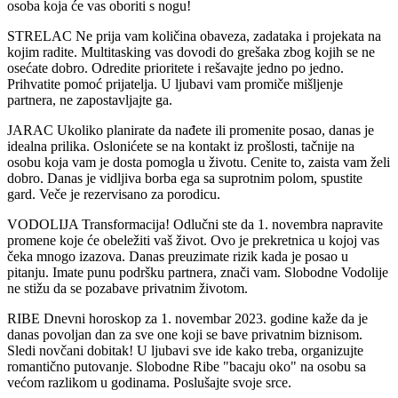
osoba koja će vas oboriti s nogu!
STRELAC Ne prija vam količina obaveza, zadataka i projekata na
kojim radite. Multitasking vas dovodi do grešaka zbog kojih se ne
osećate dobro. Odredite prioritete i rešavajte jedno po jedno.
Prihvatite pomoć prijatelja. U ljubavi vam promiče mišljenje
partnera, ne zapostavljajte ga.
JARAC Ukoliko planirate da nađete ili promenite posao, danas je
idealna prilika. Oslonićete se na kontakt iz prošlosti, tačnije na
osobu koja vam je dosta pomogla u životu. Cenite to, zaista vam želi
dobro. Danas je vidljiva borba ega sa suprotnim polom, spustite
gard. Veče je rezervisano za porodicu.
VODOLIJA Transformacija! Odlučni ste da 1. novembra napravite
promene koje će obeležiti vaš život. Ovo je prekretnica u kojoj vas
čeka mnogo izazova. Danas preuzimate rizik kada je posao u
pitanju. Imate punu podršku partnera, znači vam. Slobodne Vodolije
ne stižu da se pozabave privatnim životom.
RIBE Dnevni horoskop za 1. novembar 2023. godine kaže da je
danas povoljan dan za sve one koji se bave privatnim biznisom.
Sledi novčani dobitak! U ljubavi sve ide kako treba, organizujte
romantično putovanje. Slobodne Ribe "bacaju oko" na osobu sa
većom razlikom u godinama. Poslušajte svoje srce.