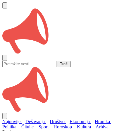
Traži
Najnovije
Dešavanja
Društvo
Ekonomija
Hronika
Politika
Čitulje
Sport
Horoskop
Kultura
Arhiva