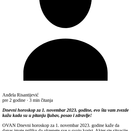
Anđela Risantijević
pre 2 godine
·
3 min čitanja
Dnevni horoskop za 1. novembar 2023. godine, evo šta vam zvezde
kažu kada su u pitanju ljubav, posao i zdravlje!
OVAN Dnevni horoskop za 1. novembar 2023. godine kaže da
danas imate priliku da okrenete sve u svoju korist. Akter ste situacije