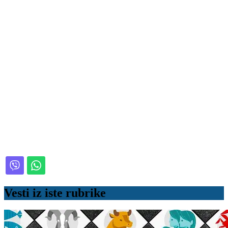
Vesti iz iste rubrike