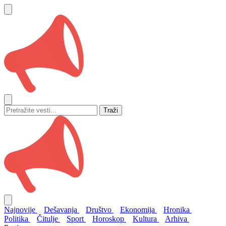
Traži
Najnovije
Dešavanja
Društvo
Ekonomija
Hronika
Politika
Čitulje
Sport
Horoskop
Kultura
Arhiva