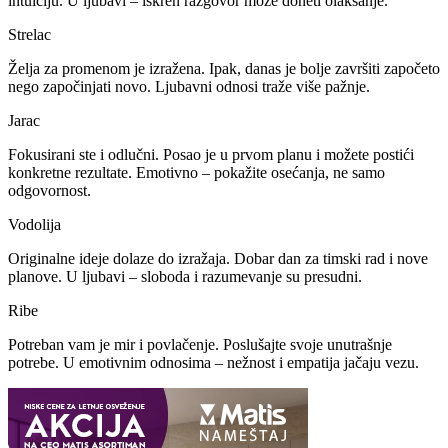
intuiciju. U ljubavi – iskren razgovor može doneti olakšanje.
Strelac
Želja za promenom je izražena. Ipak, danas je bolje završiti započeto
nego započinjati novo. Ljubavni odnosi traže više pažnje.
Jarac
Fokusirani ste i odlučni. Posao je u prvom planu i možete postići
konkretne rezultate. Emotivno – pokažite osećanja, ne samo
odgovornost.
Vodolija
Originalne ideje dolaze do izražaja. Dobar dan za timski rad i nove
planove. U ljubavi – sloboda i razumevanje su presudni.
Ribe
Potreban vam je mir i povlačenje. Poslušajte svoje unutrašnje
potrebe. U emotivnim odnosima – nežnost i empatija jačaju vezu.