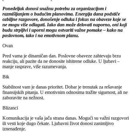
Ponedeljak donosi snažnu potrebu za organizacijom i
razmišljanjem o budućim planovima. Energija dana podstiče
ozbiljne razgovore, donošenje odluka i fokus na obaveze koje se
ne mogu više odlagati. Iako dan može delovati naporno, oni koji
budu strpljivi i uporni mogu ostvariti važne pomake – kako na
poslovnom, tako i na emotivnom planu.
Ovan
Pred vama je dinamičan dan. Poslovne obaveze zahtevaju brzu
reakciju, ali pazite da ne donosite ishitrene odluke. U ljubavi –
manje rasprave, više razumevanja.
Bik
Stabilnost vam je danas prioritet. Dobar je trenutak za rešavanje
finansijskih pitanja. U emotivnim odnosima tražite sigurnost, ali ne
zaboravite na nežnost.
Blizanci
Komunikacija je vaša jača strana danas. Mogući su važni razgovori
ili vesti koje dugo čekate. Ljubavni život donosi zanimljivo
iznenađenje.