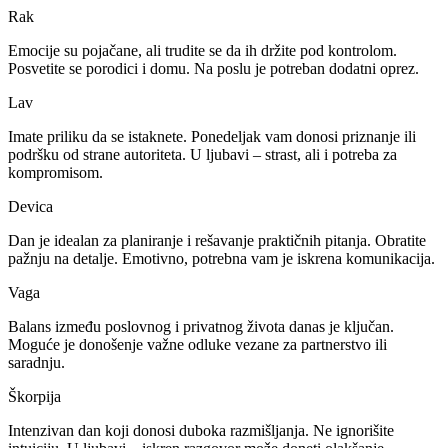
Rak
Emocije su pojačane, ali trudite se da ih držite pod kontrolom.
Posvetite se porodici i domu. Na poslu je potreban dodatni oprez.
Lav
Imate priliku da se istaknete. Ponedeljak vam donosi priznanje ili
podršku od strane autoriteta. U ljubavi – strast, ali i potreba za
kompromisom.
Devica
Dan je idealan za planiranje i rešavanje praktičnih pitanja. Obratite
pažnju na detalje. Emotivno, potrebna vam je iskrena komunikacija.
Vaga
Balans između poslovnog i privatnog života danas je ključan.
Moguće je donošenje važne odluke vezane za partnerstvo ili
saradnju.
Škorpija
Intenzivan dan koji donosi duboka razmišljanja. Ne ignorišite