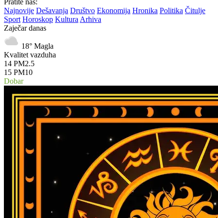
Pratite nas:
Najnovije
Dešavanja
Društvo
Ekonomija
Hronika
Politika
Čitulje
Sport
Horoskop
Kultura
Arhiva
Zaječar danas
18°
Magla
Kvalitet vazduha
14
PM2.5
15
PM10
Dobar