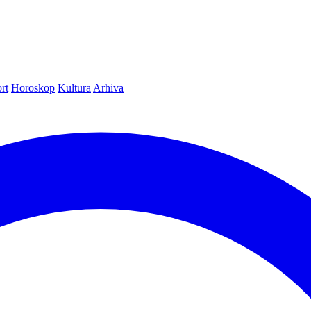
rt
Horoskop
Kultura
Arhiva