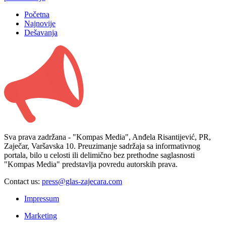
Početna
Najnovije
Dešavanja
Sva prava zadržana - "Kompas Media", Anđela Risantijević, PR,
Zaječar, Varšavska 10. Preuzimanje sadržaja sa informativnog
portala, bilo u celosti ili delimično bez prethodne saglasnosti
"Kompas Media" predstavlja povredu autorskih prava.
Contact us:
press@glas-zajecara.com
Impressum
Marketing