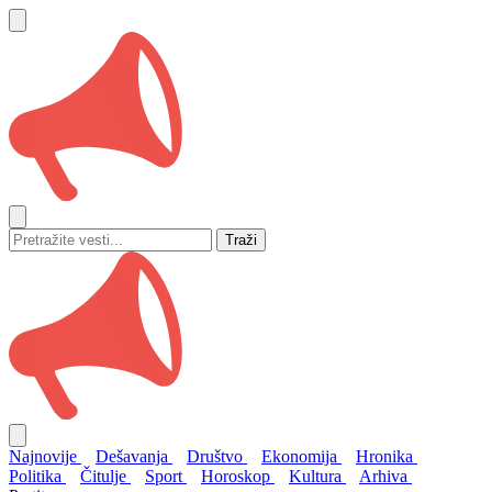
Traži
Najnovije
Dešavanja
Društvo
Ekonomija
Hronika
Politika
Čitulje
Sport
Horoskop
Kultura
Arhiva