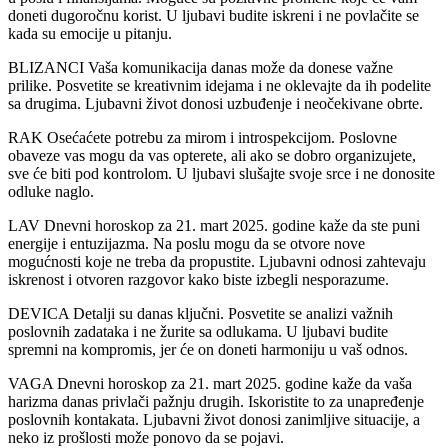
doneti dugoročnu korist. U ljubavi budite iskreni i ne povlačite se
kada su emocije u pitanju.
BLIZANCI Vaša komunikacija danas može da donese važne
prilike. Posvetite se kreativnim idejama i ne oklevajte da ih podelite
sa drugima. Ljubavni život donosi uzbuđenje i neočekivane obrte.
RAK Osećaćete potrebu za mirom i introspekcijom. Poslovne
obaveze vas mogu da vas opterete, ali ako se dobro organizujete,
sve će biti pod kontrolom. U ljubavi slušajte svoje srce i ne donosite
odluke naglo.
LAV Dnevni horoskop za 21. mart 2025. godine kaže da ste puni
energije i entuzijazma. Na poslu mogu da se otvore nove
mogućnosti koje ne treba da propustite. Ljubavni odnosi zahtevaju
iskrenost i otvoren razgovor kako biste izbegli nesporazume.
DEVICA Detalji su danas ključni. Posvetite se analizi važnih
poslovnih zadataka i ne žurite sa odlukama. U ljubavi budite
spremni na kompromis, jer će on doneti harmoniju u vaš odnos.
VAGA Dnevni horoskop za 21. mart 2025. godine kaže da vaša
harizma danas privlači pažnju drugih. Iskoristite to za unapređenje
poslovnih kontakata. Ljubavni život donosi zanimljive situacije, a
neko iz prošlosti može ponovo da se pojavi.