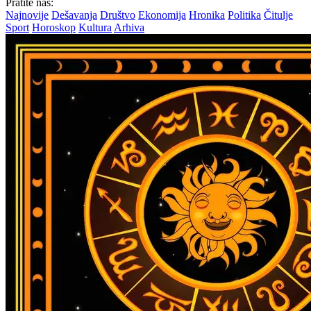
Pratite nas:
Najnovije
Dešavanja
Društvo
Ekonomija
Hronika
Politika
Čitulje
Sport
Horoskop
Kultura
Arhiva