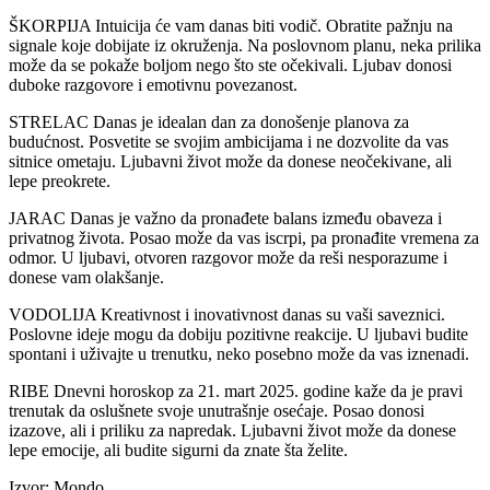
ŠKORPIJA Intuicija će vam danas biti vodič. Obratite pažnju na
signale koje dobijate iz okruženja. Na poslovnom planu, neka prilika
može da se pokaže boljom nego što ste očekivali. Ljubav donosi
duboke razgovore i emotivnu povezanost.
STRELAC Danas je idealan dan za donošenje planova za
budućnost. Posvetite se svojim ambicijama i ne dozvolite da vas
sitnice ometaju. Ljubavni život može da donese neočekivane, ali
lepe preokrete.
JARAC Danas je važno da pronađete balans između obaveza i
privatnog života. Posao može da vas iscrpi, pa pronađite vremena za
odmor. U ljubavi, otvoren razgovor može da reši nesporazume i
donese vam olakšanje.
VODOLIJA Kreativnost i inovativnost danas su vaši saveznici.
Poslovne ideje mogu da dobiju pozitivne reakcije. U ljubavi budite
spontani i uživajte u trenutku, neko posebno može da vas iznenadi.
RIBE Dnevni horoskop za 21. mart 2025. godine kaže da je pravi
trenutak da oslušnete svoje unutrašnje osećaje. Posao donosi
izazove, ali i priliku za napredak. Ljubavni život može da donese
lepe emocije, ali budite sigurni da znate šta želite.
Izvor: Mondo