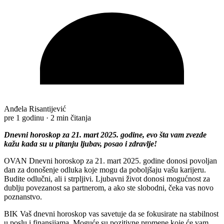
Anđela Risantijević
pre 1 godinu
·
2 min čitanja
Dnevni horoskop za 21. mart 2025. godine, evo šta vam zvezde
kažu kada su u pitanju ljubav, posao i zdravlje!
OVAN Dnevni horoskop za 21. mart 2025. godine donosi povoljan
dan za donošenje odluka koje mogu da poboljšaju vašu karijeru.
Budite odlučni, ali i strpljivi. Ljubavni život donosi mogućnost za
dublju povezanost sa partnerom, a ako ste slobodni, čeka vas novo
poznanstvo.
BIK Vaš dnevni horoskop vas savetuje da se fokusirate na stabilnost
u poslu i finansijama. Moguće su pozitivne promene koje će vam